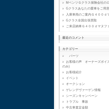
MベンツＧクラス保険会社の
Gクラスあなたの愛車をご用
入庫車両のご案内Ｇ４００ｄ
Gクラス全国出張買取
ご来店納車Ｇ４００ｄマヌフ
最近のコメント
カテゴリー
パーツ
お客様の声 オーナーズボイ
のみ)
お客様紹介
イベント
オークション
ゲレンデヴァーゲン情報
シーズンキャンペーン
トラブル 事故
中古車査定金額