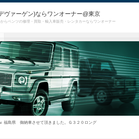
デヴァーゲン)ならワンオーナー@東京
 G55)からベンツの修理・買取・輸入車販売・レンタカーならワンオーナー
福島県 御納車させて頂きました。Ｇ３２０ロング