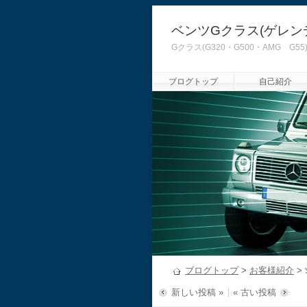
ベンツGクラス(ゲレン
Gクラス(G320・G500・AMG
ブログトップ
自己紹介
ブログトップ
>
お客様紹介
>
新しい投稿 »
« 古い投稿