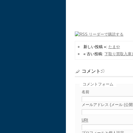
新しい投稿 »:
たまや
« 古い投稿:
下取り買取入庫
コメント:
0
コメントフォーム
名前
メールアドレス (メール (公開
URI
プロフィールと個人設定