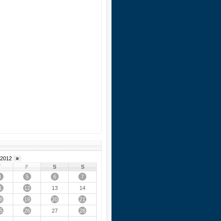
2012
»
T
F
S
S
4
5
6
7
1
12
13
14
8
19
20
21
5
26
28
27