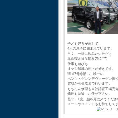
子ども好きが高じて、
4人の息子に囲まれています。
早く、一緒に飲みたい分だけ
最近控え目な飲み方に^^*)
仕事も遊びも
オヤジ加減の熱さが好きです。
環状7号線沿い、唯一の
ベンツ・ゲレンデヴァーゲン(G
買取から引取まで行います。
もちろん修理も自社認証工場完
修理も勿論 お任せ下さい。
是非、1度、顔を見に来てくださ
メールやコメントもお待ちして