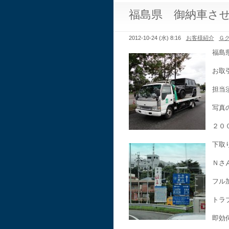
福島県 御納車さ
2012-10-24 (水) 8:16
お客様紹介
Ｇ
福島
お取
担当
写真
２０
下取
Ｎさ
フル
トラ
即効