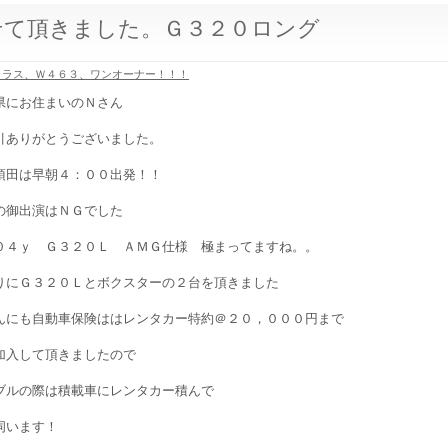
せて頂きました。Ｇ３２０ロング
クラス、Ｗ４６３、ワンオーナー！！！
県にお住まいのＮさん
引ありがとうございました。
須田は早朝４：００出発！！
の御出演はＮＧでした
０４ｙ Ｇ３２０Ｌ ＡＭＧ仕様 極まってますね。。
りにＧ３２０Ｌとボクスターの２台を頂きました
んにも自動車保険ははレンタカー特約＠２０，０００円まで
加入して頂きましたので
ブルの際は積載車にレンタカー積んで
伺います！