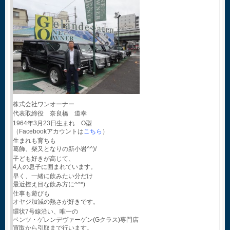
株式会社ワンオーナー
代表取締役 奈良橋 道幸
1964年3月23日生まれ O型
（Facebookアカウントは
こちら
）
生まれも育ちも
葛飾、柴又となりの新小岩^^)/
子ども好きが高じて、
4人の息子に囲まれています。
早く、一緒に飲みたい分だけ
最近控え目な飲み方に^^*)
仕事も遊びも
オヤジ加減の熱さが好きです。
環状7号線沿い、唯一の
ベンツ・ゲレンデヴァーゲン(Gクラス)専門店
買取から引取まで行います。