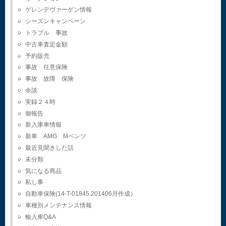
ゲレンデヴァーゲン情報
シーズンキャンペーン
トラブル 事故
中古車査定金額
予約販売
事故 任意保険
事故 故障 保険
余談
実録２４時
御報告
新入庫車情報
新車 AMG Mベンツ
最近見聞きした話
未分類
気になる商品
私し事
自動車保険(14-T-01845.201406月作成）
車種別メンテナンス情報
輸入車Q&A