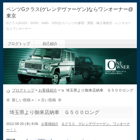
ベンツGクラス(ゲレンデヴァーゲン)ならワンオーナー@
東京
Gクラス(G320・G500・AMG G55)からベンツの修理・買取・輸入車販売・レンタカー
ならワンオーナー
ブログトップ
自己紹介
ブログトップ
>
お客様紹介
>
埼玉県より御来店納車 Ｇ５００ロング
新しい投稿 »
« 古い投稿
埼玉県より御来店納車 Ｇ５００ロング
2012-09-20 (木) 8:06
お客様紹介
Ｇクラス ゲレンデヴァーゲン、ワンオーナ
ー！！