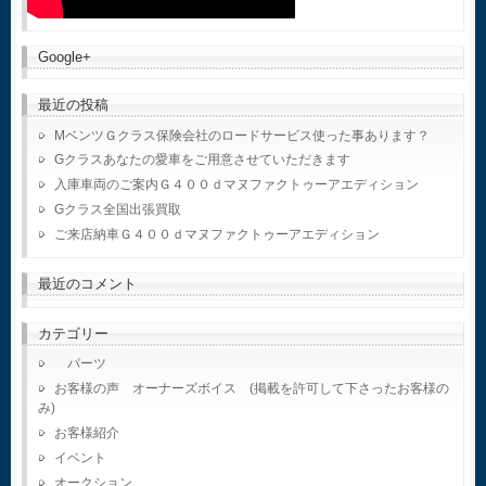
Google+
最近の投稿
MベンツＧクラス保険会社のロードサービス使った事あります？
Gクラスあなたの愛車をご用意させていただきます
入庫車両のご案内Ｇ４００ｄマヌファクトゥーアエディション
Gクラス全国出張買取
ご来店納車Ｇ４００ｄマヌファクトゥーアエディション
最近のコメント
カテゴリー
パーツ
お客様の声 オーナーズボイス (掲載を許可して下さったお客様の
み)
お客様紹介
イベント
オークション