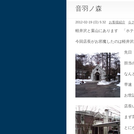
音羽ノ森
2012-02-19 (日) 5:32
お客様紹介
Ｇ
軽井沢と葉山にあります 「ホテ
今回店長がお邪魔したのは軽井沢
先日
担当
なん
早速
お世
店長
まず
とに