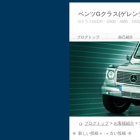
ベンツGクラス(ゲレン
Gクラス(G320・G500・AMG
ブログトップ
自己紹介
ブログトップ
>
お客様紹介
>
新しい投稿 »
« 古い投稿