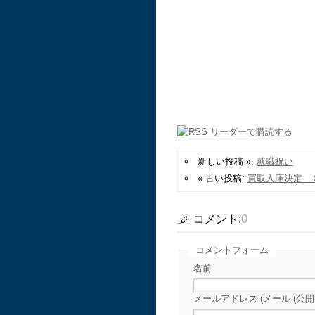
新しい投稿 »:
就職祝い
« 古い投稿:
買取入庫決定 
コメント:
0
コメントフォーム
名前
メールアドレス (メール (公開