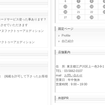
7
8
6
13
14
15
1
20
2
21
22
28
29
27
ロードサービス使った事あります？
意させていただきます
固定ページ
マヌファクトゥーアエディション
Profile
自己紹介
ァクトゥーアエディション
店舗案内
住 所: 東京都江戸川区上一色3-9-1
TEL : 03-5662-0107
mail :
お問い合わせ
ス (掲載を許可して下さったお客様
営業日 : 年中無休
営業時間 : 9:00～19:00
外部PR