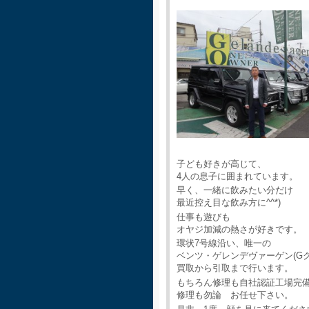
子ども好きが高じて、
4人の息子に囲まれています。
早く、一緒に飲みたい分だけ
最近控え目な飲み方に^^*)
仕事も遊びも
オヤジ加減の熱さが好きです。
環状7号線沿い、唯一の
ベンツ・ゲレンデヴァーゲン(G
買取から引取まで行います。
もちろん修理も自社認証工場完
修理も勿論 お任せ下さい。