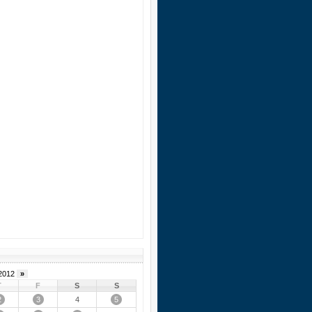
2012
»
T
F
S
S
2
3
5
4