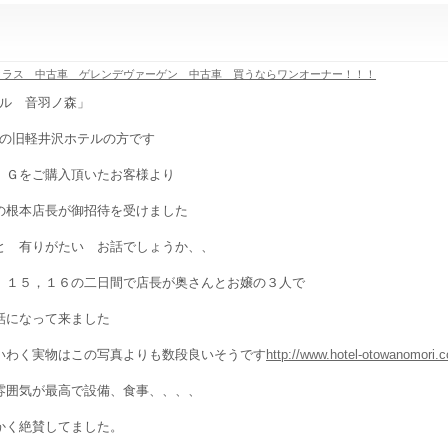
クラス 中古車 ゲレンデヴァーゲン 中古車 買うならワンオーナー！！！
ル 音羽ノ森」
の旧軽井沢ホテルの方です
 Ｇをご購入頂いたお客様より
の根本店長が御招待を受けました
と 有りがたい お話でしょうか、、
 １５，１６の二日間で店長が奥さんとお嬢の３人で
話になって来ました
いわく実物はこの写真よりも数段良いそうです
http://www.hotel-otowanomori.co
雰囲気が最高で設備、食事、、、、
かく絶賛してました。