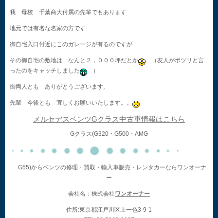
我 母校 千葉商大付属の先輩でもあります
地元では有名な名家の方です
御自宅入口付近にこのガレージが有るのですが
その御自宅の敷地は なんと２，０００坪だとか
（友人がポツリと言
ったのをキャッチしました
）
御両人とも ありがとうございます。
先輩 今後とも 宜しくお願いいたします。。
メルセデスベンツGクラス中古車情報はこちら
Gクラス(G320・G500・AMG
G55)からベンツの修理・買取・輸入車販売・レンタカーならワンオーナ
ー
会社名：株式会社
ワンオーナー
住所:東京都江戸川区上一色3-9-1