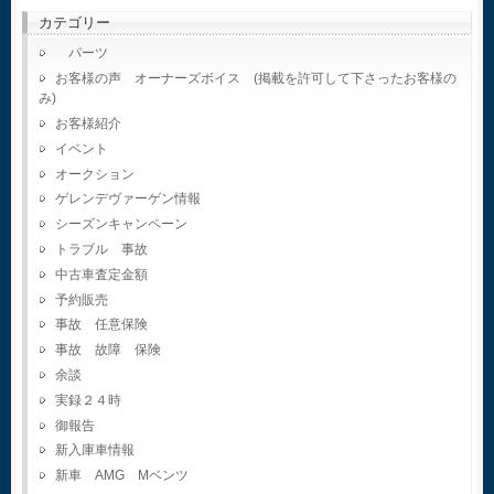
カテゴリー
パーツ
お客様の声 オーナーズボイス (掲載を許可して下さったお客様の
み)
お客様紹介
イベント
オークション
ゲレンデヴァーゲン情報
シーズンキャンペーン
トラブル 事故
中古車査定金額
予約販売
事故 任意保険
事故 故障 保険
余談
実録２４時
御報告
新入庫車情報
新車 AMG Mベンツ