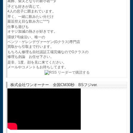
葛飾、柴又となりの新小岩^^)/
子ども好きが高じて、
4人の息子に囲まれています。
早く、一緒に飲みたい分だけ
最近控え目な飲み方に^^*)
仕事も遊びも
オヤジ加減の熱さが好きです。
環状7号線沿い、唯一の
ベンツ・ゲレンデヴァーゲン(Gクラス)専門店
買取から引取まで行います。
もちろん修理も自社認証工場完備なのでGクラスの
修理も勿論 お任せ下さい。
是非、1度、顔を見に来てください。
メールやコメントもお待ちしてます。
株式会社ワンオーナー 全国CM30秒 BSフジver.