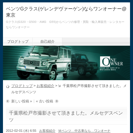
ベンツGクラス(ゲレンデヴァーゲン)ならワンオーナー@
東京
Gクラス(G320・G500・AMG G55)からベンツの修理・買取・輸入車販売・レンタカー
ならワンオーナー
ブログトップ
自己紹介
ブログトップ
>
お客様紹介
>
千葉県松戸市撮影させて頂きました。メ
ルセデスベンツ
新しい投稿 »
« 古い投稿
千葉県松戸市撮影させて頂きました。メルセデスベン
ツ
2012-02-01 (水) 6:55
お客様紹介
Ｍベンツ 中古車なら ワンオーナ