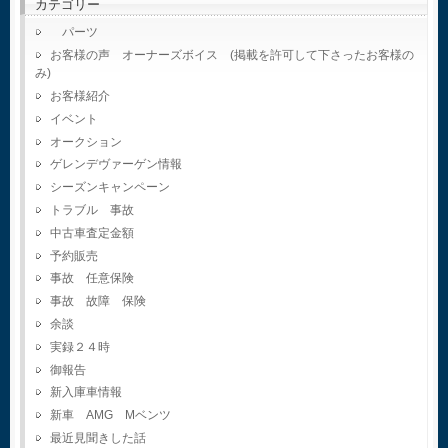
カテゴリー
パーツ
お客様の声 オーナーズボイス (掲載を許可して下さったお客様の
み)
お客様紹介
イベント
オークション
ゲレンデヴァーゲン情報
シーズンキャンペーン
トラブル 事故
中古車査定金額
予約販売
事故 任意保険
事故 故障 保険
余談
実録２４時
御報告
新入庫車情報
新車 AMG Mベンツ
最近見聞きした話