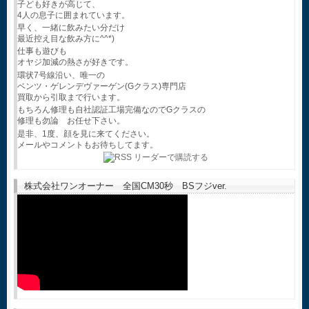
子ども好きが高じて、
4人の息子に囲まれています。
早く、一緒に飲みたい分だけ
最近控え目な飲み方に^^*)
仕事も遊びも
オヤジ加減の熱さが好きです。
環状7号線沿い、唯一の
ベンツ・ゲレンデヴァーゲン(Gクラス)専門店
買取から引取まで行います。
もちろん修理も自社認証工場完備なのでGクラスの
修理も勿論 お任せ下さい。
是非、1度、顔を見に来てください。
メールやコメントもお待ちしてます。
株式会社ワンオーナー 全国CM30秒 BSフジver.