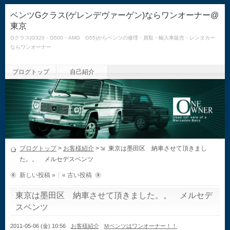
ベンツGクラス(ゲレンデヴァーゲン)ならワンオーナー@
東京
Gクラス(G320・G500・AMG G55)からベンツの修理・買取・輸入車販売・レンタカー
ならワンオーナー
ブログトップ
自己紹介
ブログトップ
>
お客様紹介
>
東京は墨田区 納車させて頂きまし
た。。 メルセデスベンツ
新しい投稿 »
« 古い投稿
東京は墨田区 納車させて頂きました。。 メルセデ
スベンツ
2011-05-06 (金) 10:56
お客様紹介
Ｍベンツはワンオーナー！！