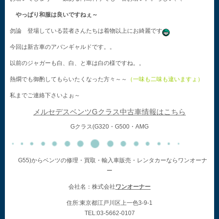
やっぱり和服は良いですねぇ～
勿論 登場している芸者さんたちは着物以上にお綺麗です
今回は新古車のアバンギャルドです。。
以前のジャガーも白、白、と車は白の様ですね。。
熱燗でも御酌してもらいたくなった方々～～
（一味も二味も違いますょ）
私までご連絡下さいよぉ～
メルセデスベンツGクラス中古車情報はこちら
Gクラス(G320・G500・AMG
G55)からベンツの修理・買取・輸入車販売・レンタカーならワンオーナ
ー
会社名：株式会社
ワンオーナー
住所:東京都江戸川区上一色3-9-1
TEL:03-5662-0107