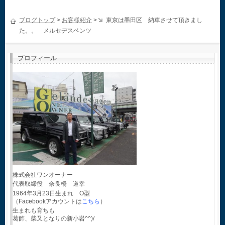
ブログトップ
>
お客様紹介
>
東京は墨田区 納車させて頂きまし
た。。 メルセデスベンツ
プロフィール
株式会社ワンオーナー
代表取締役 奈良橋 道幸
1964年3月23日生まれ O型
（Facebookアカウントは
こちら
）
生まれも育ちも
葛飾、柴又となりの新小岩^^)/