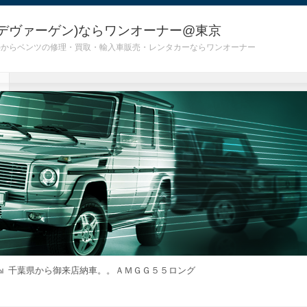
デヴァーゲン)ならワンオーナー@東京
 G55)からベンツの修理・買取・輸入車販売・レンタカーならワンオーナー
千葉県から御来店納車。。ＡＭＧＧ５５ロング