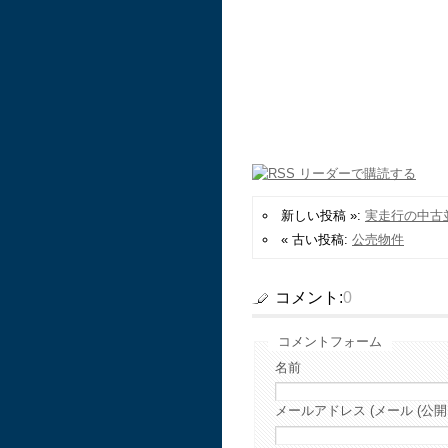
新しい投稿 »:
実走行の中古
« 古い投稿:
公売物件
コメント:
0
コメントフォーム
名前
メールアドレス (メール (公開