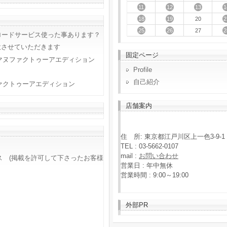
11
12
13
1
18
19
2
20
25
26
2
27
ロードサービス使った事あります？
意させていただきます
固定ページ
マヌファクトゥーアエディション
Profile
自己紹介
ァクトゥーアエディション
店舗案内
住 所: 東京都江戸川区上一色3-9-1
TEL : 03-5662-0107
mail :
お問い合わせ
ス (掲載を許可して下さったお客様
営業日 : 年中無休
営業時間 : 9:00～19:00
外部PR