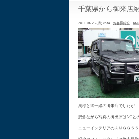
千葉県から御来店
2011-04-25 (月) 8:34
お客様紹介
A
奥様と御一緒の御来店でしたが
残念ながら写真の御出演はNGと
ニューインテリアのＡＭＧＧ５５