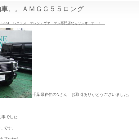
納車。。ＡＭＧＧ５５ロング
MGG55L Gクラス ゲレンデヴァーゲン専門店ならワンオーナー！！
千葉県在住のNさん お取引ありがとうございました。
の事でした
Ｌです。