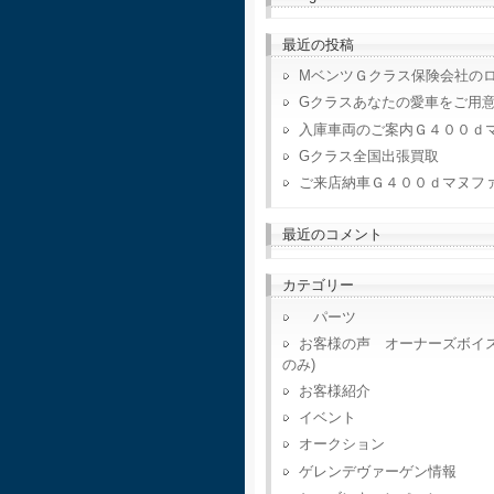
最近の投稿
MベンツＧクラス保険会社の
Gクラスあなたの愛車をご用
入庫車両のご案内Ｇ４００ｄ
Gクラス全国出張買取
ご来店納車Ｇ４００ｄマヌフ
最近のコメント
カテゴリー
パーツ
お客様の声 オーナーズボイ
のみ)
お客様紹介
イベント
オークション
ゲレンデヴァーゲン情報