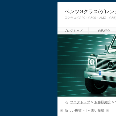
ベンツGクラス(ゲレン
Gクラス(G320・G500・AMG
ブログトップ
自己紹介
ブログトップ
>
お客様紹介
>
新しい投稿 »
« 古い投稿