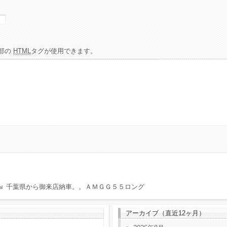
部の
HTML
タグが使用できます。
千葉県から御来店納車。。ＡＭＧＧ５５ロング
アーカイブ（直近12ヶ月）