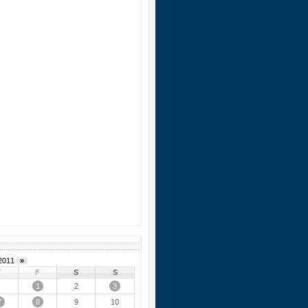
2011
»
T
F
S
S
1
3
2
7
8
9
10