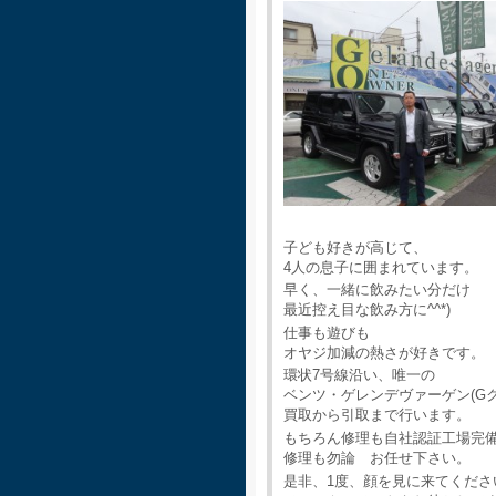
子ども好きが高じて、
4人の息子に囲まれています。
早く、一緒に飲みたい分だけ
最近控え目な飲み方に^^*)
仕事も遊びも
オヤジ加減の熱さが好きです。
環状7号線沿い、唯一の
ベンツ・ゲレンデヴァーゲン(G
買取から引取まで行います。
もちろん修理も自社認証工場完
修理も勿論 お任せ下さい。
是非、1度、顔を見に来てくださ