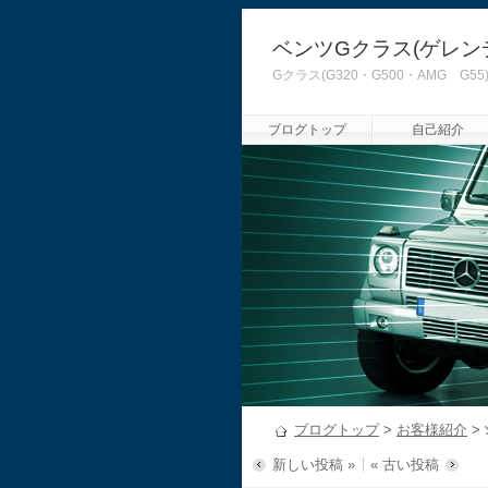
ベンツGクラス(ゲレン
Gクラス(G320・G500・AMG
ブログトップ
自己紹介
ブログトップ
>
お客様紹介
>
新しい投稿 »
« 古い投稿