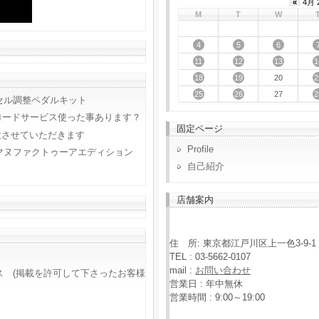
«
4月 
M
T
W
4
5
6
11
12
13
1
18
19
2
20
25
26
2
27
セル調整ペダルキット
ロードサービス使った事あります？
固定ページ
意させていただきます
Profile
マヌファクトゥーアエディション
自己紹介
店舗案内
住 所: 東京都江戸川区上一色3-9-1
TEL : 03-5662-0107
mail :
お問い合わせ
ス (掲載を許可して下さったお客様
営業日 : 年中無休
営業時間 : 9:00～19:00