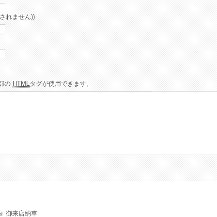
されません))
部の
HTML
タグが使用できます。
御来店納車