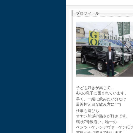
プロフィール
子ども好きが高じて、
4人の息子に囲まれています。
早く、一緒に飲みたい分だけ
最近控え目な飲み方に^^*)
仕事も遊びも
オヤジ加減の熱さが好きです。
環状7号線沿い、唯一の
ベンツ・ゲレンデヴァーゲン(G
買取から引取まで行います。