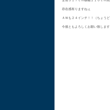
全長５１７ｃｍ横幅２１０ｃｍ高
存在感有りますねぇ
ＡＷも２４インチ！！（ちょうど
今後ともよろしくお願い致します