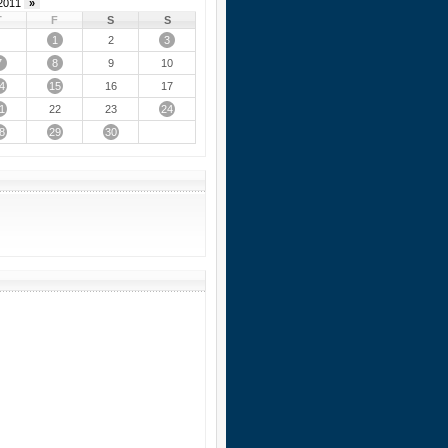
2011
»
T
F
S
S
1
3
2
7
8
9
10
4
15
16
17
1
24
22
23
8
29
30