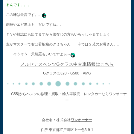
るんです。。。
この味は最高です。。
刺身やエビ進上も 旨いですね。。
ＴＶや雑誌にも出てますから御存じの方もいらっしゃるでしょう
左がマスターで右は看板娘のクミちゃん 今では２児のお母さん。。
そうそう 天婦羅もいいですよぉ～
メルセデスベンツGクラス中古車情報はこちら
Gクラス(G320・G500・AMG
G55)からベンツの修理・買取・輸入車販売・レンタカーならワンオーナ
ー
会社名：株式会社
ワンオーナー
住所:東京都江戸川区上一色3-9-1