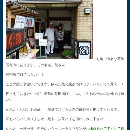
こち亀で有名な葛飾
区亀有にあります、その名も川亀さん
鰻割烹で何でも旨い！！
ここの鰻は勿論いけてます、飲んだ後の鰻茶づけはサッパリしてて最高！！
押さえておきたいのが、若鳥の竜田揚げ（こんなにやわらかいのは他では無
い）
それとくし揚げも絶品 刺身で頂ける天然の白身等も揚げてくれます。
酒もいろいろ有りますが、是非 抹茶ハイを頂いてみて下さい。
なんと 一杯一杯 中央にいらっしゃるママサンがお
抹茶をたててくれて作