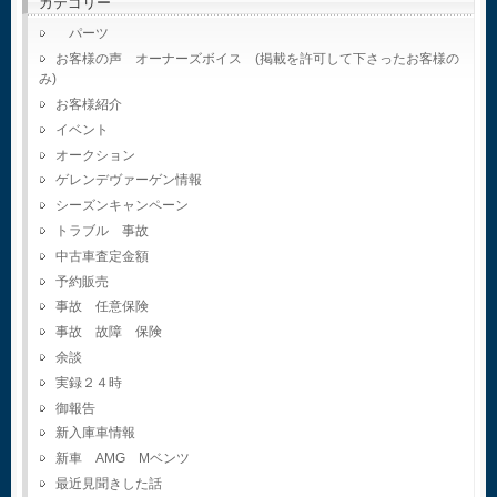
カテゴリー
パーツ
お客様の声 オーナーズボイス (掲載を許可して下さったお客様の
み)
お客様紹介
イベント
オークション
ゲレンデヴァーゲン情報
シーズンキャンペーン
トラブル 事故
中古車査定金額
予約販売
事故 任意保険
事故 故障 保険
余談
実録２４時
御報告
新入庫車情報
新車 AMG Mベンツ
最近見聞きした話