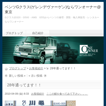
ベンツGクラス(ゲレンデヴァーゲン)ならワンオーナー@
東京
Gクラス(G320・G500・AMG G55)からベンツの修理・買取・輸入車販売・レンタカー
ならワンオーナー
ブログトップ
自己紹介
ブログトップ
>
お客様紹介
>
28年通ってます！！
新しい投稿 »
« 古い投稿
28年通ってます！！
2010-04-09 (金) 8:33
お客様紹介
ここの鰻を食べてみて下さい。。。