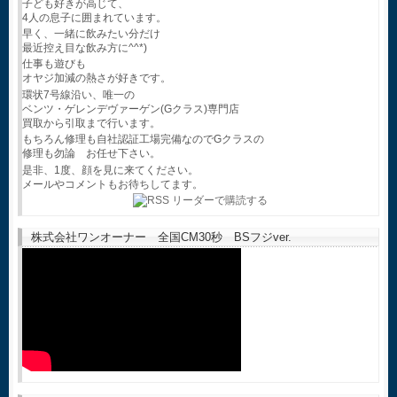
子ども好きが高じて、
4人の息子に囲まれています。
早く、一緒に飲みたい分だけ
最近控え目な飲み方に^^*)
仕事も遊びも
オヤジ加減の熱さが好きです。
環状7号線沿い、唯一の
ベンツ・ゲレンデヴァーゲン(Gクラス)専門店
買取から引取まで行います。
もちろん修理も自社認証工場完備なのでGクラスの
修理も勿論 お任せ下さい。
是非、1度、顔を見に来てください。
メールやコメントもお待ちしてます。
株式会社ワンオーナー 全国CM30秒 BSフジver.