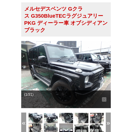
メルセデスベンツ Gクラ
ス G350BlueTECラグジュアリー
PKG ディーラー車 オブシディアン
ブラック
(1/31)