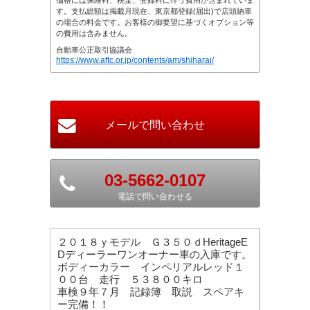
価格には保険料、税金、登録料に伴う費用が含まれていま
す。支払総額は掲載月現在、東京都登録(届出)で店頭納車
の場合の料金です。お客様の御要望に基づくオプション等
の費用は含みません。
自動車公正取引協議会
https://www.aftc.or.jp/contents/am/shiharai/
03-5662-0107
電話で問い合わせる
２０１８ｙモデル Ｇ３５０ｄHeritageE
Dディーラーワンオーナー車の入庫です。
ボディーカラー インペリアルレッド１
００台 走行 ５３８００キロ
車検９年７月 記録簿 取説 スペアキ
ー完備！！