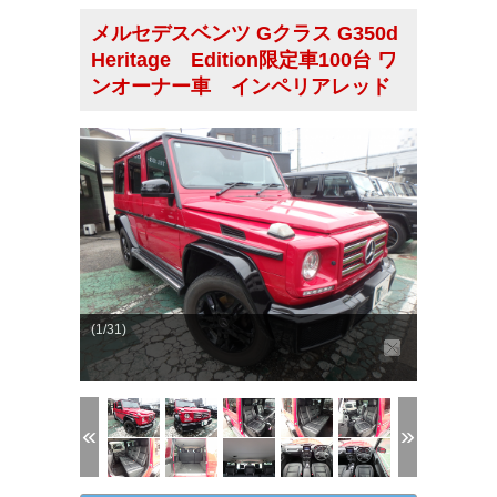
メルセデスベンツ Gクラス G350d
Heritage Edition限定車100台 ワ
ンオーナー車 インペリアレッド
(1/31)