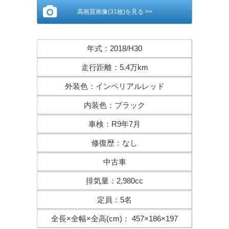
高画質画像(31枚)を見る >>
年式
：
2018/H30
走行距離
：
5.4万km
外装色
：
インペリアルレッド
内装色
：
ブラック
車検
：
R9年7月
修復歴
：
なし
中古車
排気量
：
2,980cc
定員
：
5名
全長×全幅×
全高(cm)
：
457×186×197