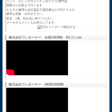
ベンツ・ゲレンデヴァーゲン(Gクラス)専門店
買取から引取まで行います。
もちろん修理も自社認証工場完備なのでGクラスの
修理も勿論 お任せ下さい。
是非、1度、顔を見に来てください。
メールやコメントもお待ちしてます。
株式会社ワンオーナー 全国CM30秒 BSフジver.
株式会社ワンオーナー WEBCM30秒