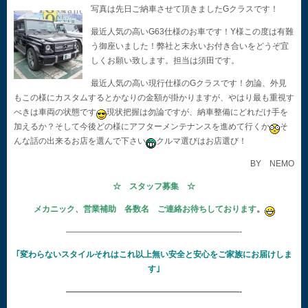
写真は先日ご納車させて頂きましたGクラスです！
最近人気の高いG63仕様のお車です！Y様この度は有難
う御座いました！弊社と末永いお付き合いをどうぞ宜
しくお願い致します。担当は須田です。
最近人気の高い現行仕様のGクラスです！勿論、外見
もこの様にカスタムするとかなりの金額が掛かりますが、やはり最も重視す
べきは車両の状態です
現状把握は勿論ですが、納車整備にどれだけ手を
加えるか？そして今後どの様にアフターメンテナンスを進めて行くか
そ
んな話の出来るお店を選んで下さい
クルマ選びはお店選び！
BY NEMO
☆ スタッフ募集 ☆
メカニック、営業補助 各数名 ご連絡お待ちしております
。
—————————————————————-
｢変わらないスタイルそれはこれ以上無い安全と安心をご家族にお届けしま
す｣
—————————————————————-