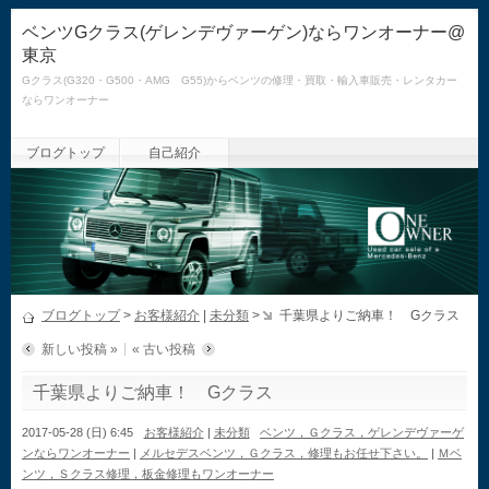
ベンツGクラス(ゲレンデヴァーゲン)ならワンオーナー@
東京
Gクラス(G320・G500・AMG G55)からベンツの修理・買取・輸入車販売・レンタカー
ならワンオーナー
ブログトップ
自己紹介
ブログトップ
>
お客様紹介
|
未分類
>
千葉県よりご納車！ Gクラス
新しい投稿 »
« 古い投稿
千葉県よりご納車！ Gクラス
2017-05-28 (日) 6:45
お客様紹介
|
未分類
ベンツ，Ｇクラス，ゲレンデヴァーゲ
ンならワンオーナー
|
メルセデスベンツ，Ｇクラス，修理もお任せ下さい。
|
Ｍベ
ンツ，Ｓクラス修理，板金修理もワンオーナー