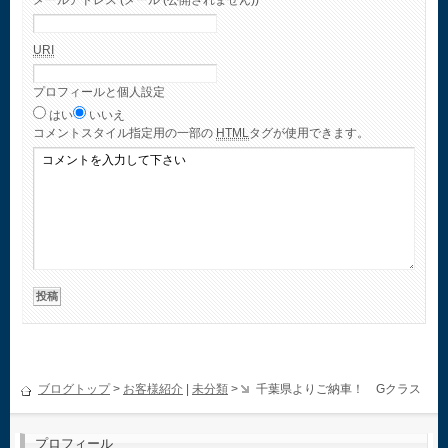
メールアドレス (メール (公開されません))
URI
プロフィールと個人設定
はい
いいえ
コメント
スタイル指定用の一部の
HTML
タグが使用できます。
ブログトップ
>
お客様紹介
|
未分類
>
千葉県よりご納車！ Gクラス
プロフィール