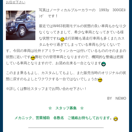
お任せ下さい
写真はノーティカルブルーカラーの 1993y 300GEﾛ
ﾝｸﾞ です！
最近ではW463初期モデルの状態の良い車両もかなり少
なくなってきまして、希少な車両となってきている様
な状態ですね
走行距離も過走行車両も多くまたカス
タムをやり過ぎてしまっている車両も少なくないで
す。今回の車両は社外ドアミラーウィンカーは付いているもののそのままの
状態に近いです
弊社での管理車両となりますので、機関的な整備は把握
している車両となりますので、お奨め出来る一台となります
このまま乘るもよし、カスタムしてもよし、また販売当時のオリジナルの状
態に戻すのもよしとワクワクする一台ではないでしょうか
※詳しくは弊社スタッフまでお問い合わせ下さい！
BY NEMO
☆ スタッフ募集 ☆
メカニック、営業補助 各数名 ご連絡お待ちしております
。
—————————————————————-