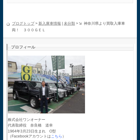
ブログトップ
>
新入庫車情報
|
未分類
>
神奈川県より買取入庫車
両！ ３００ＧＥＬ
プロフィール
株式会社ワンオーナー
代表取締役 奈良橋 道幸
1964年3月23日生まれ O型
（Facebookアカウントは
こちら
）