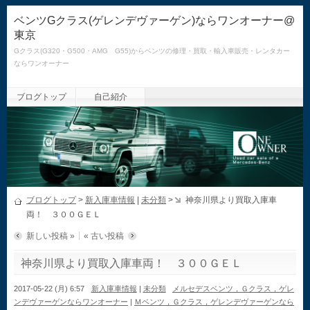
ベンツGクラス(ゲレンデヴァーゲン)ならワンオーナー@
東京
Gクラス(G320・G500・AMG G55)からベンツの修理・買取・輸入車販売・レンタカー
ならワンオーナー
ブログトップ
自己紹介
ブログトップ
>
新入庫車情報
|
未分類
>
神奈川県より買取入庫車
両！ ３００ＧＥＬ
新しい投稿 »
« 古い投稿
神奈川県より買取入庫車両！ ３００ＧＥＬ
2017-05-22 (月) 6:57
新入庫車情報
|
未分類
メルセデスベンツ，Ｇクラス，ゲレ
ンデヴァーゲンならワンオーナー
|
Ｍベンツ，Ｇクラス，ゲレンデヴァーゲンなら