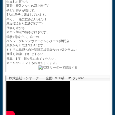
生まれも育ちも
葛飾、柴又となりの新小岩^^)/
子ども好きが高じて、
4人の息子に囲まれています。
早く、一緒に飲みたい分だけ
最近控え目な飲み方に^^*)
仕事も遊びも
オヤジ加減の熱さが好きです。
環状7号線沿い、唯一の
ベンツ・ゲレンデヴァーゲン(Gクラス)専門店
買取から引取まで行います。
もちろん修理も自社認証工場完備なのでGクラスの
修理も勿論 お任せ下さい。
是非、1度、顔を見に来てください。
メールやコメントもお待ちしてます。
株式会社ワンオーナー 全国CM30秒 BSフジver.