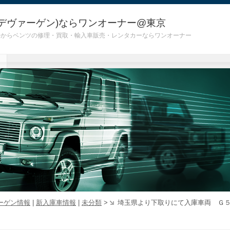
デヴァーゲン)ならワンオーナー@東京
 G55)からベンツの修理・買取・輸入車販売・レンタカーならワンオーナー
ーゲン情報
|
新入庫車情報
|
未分類
>
埼玉県より下取りにて入庫車両 Ｇ