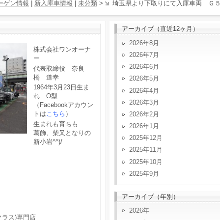
ーゲン情報
|
新入庫車情報
|
未分類
>
埼玉県より下取りにて入庫車両 Ｇ
アーカイブ（直近12ヶ月）
2026年8月
株式会社ワンオーナ
2026年7月
ー
2026年6月
代表取締役 奈良
橋 道幸
2026年5月
1964年3月23日生ま
2026年4月
れ O型
2026年3月
（Facebookアカウン
トは
こちら
）
2026年2月
生まれも育ちも
2026年1月
葛飾、柴又となりの
2025年12月
新小岩^^)/
2025年11月
2025年10月
2025年9月
アーカイブ（年別）
2026
クラス)専門店