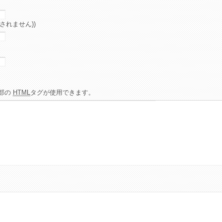
されません))
部の
HTML
タグが使用できます。