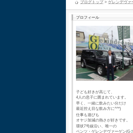
ブログトップ
>
ゲレンデヴァ
プロフィール
子ども好きが高じて、
4人の息子に囲まれています。
早く、一緒に飲みたい分だけ
最近控え目な飲み方に^^*)
仕事も遊びも
オヤジ加減の熱さが好きです。
環状7号線沿い、唯一の
ベンツ・ゲレンデヴァーゲン(G