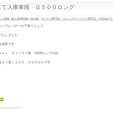
にて入庫車両 Ｇ５００ロング
ゲン情報
|
新入庫車情報
|
未分類
Gクラス専門店 ゲレンデヴァーゲン専門店 中古車の予
5コンプレッサーの下取りとして
いたしました
は須田です
０４ｙ ディーラー車 G500ロングの白
はもう直ぐ１００，０００ｋｍです
——————-