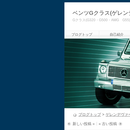
ベンツGクラス(ゲレン
Gクラス(G320・G500・AMG
ブログトップ
自己紹介
ブログトップ
>
ゲレンデヴァ
新しい投稿 »
« 古い投稿