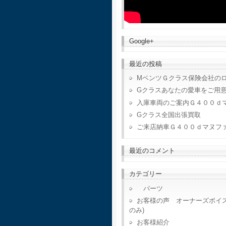
Google+
最近の投稿
MベンツＧクラス保険会社の
Gクラスあなたの愛車をご用
入庫車両のご案内Ｇ４００ｄ
Gクラス全国出張買取
ご来店納車Ｇ４００ｄマヌフ
最近のコメント
カテゴリー
パーツ
お客様の声 オーナーズボイ
のみ)
お客様紹介