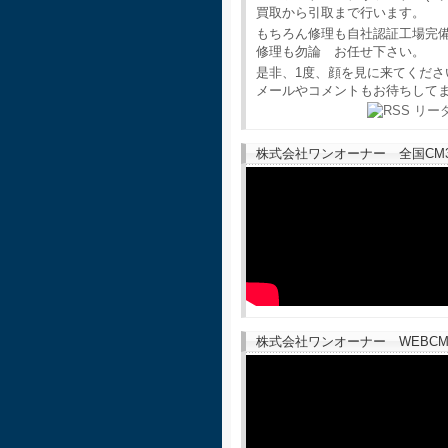
買取から引取まで行います。
もちろん修理も自社認証工場完
修理も勿論 お任せ下さい。
是非、1度、顔を見に来てくださ
メールやコメントもお待ちして
株式会社ワンオーナー 全国CM30
株式会社ワンオーナー WEBCM