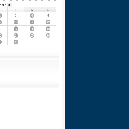
2017
»
T
F
S
S
2
4
3
5
9
10
11
12
17
18
19
6
3
24
25
26
0
31