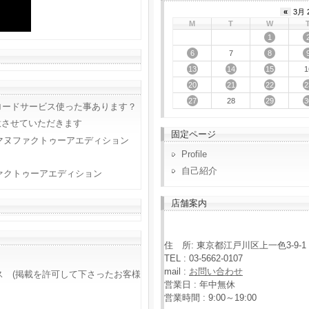
«
3月 
M
T
W
1
6
8
7
13
14
15
1
20
21
22
2
27
29
3
28
ロードサービス使った事あります？
意させていただきます
固定ページ
マヌファクトゥーアエディション
Profile
自己紹介
ァクトゥーアエディション
店舗案内
住 所: 東京都江戸川区上一色3-9-1
TEL : 03-5662-0107
mail :
お問い合わせ
ス (掲載を許可して下さったお客様
営業日 : 年中無休
営業時間 : 9:00～19:00