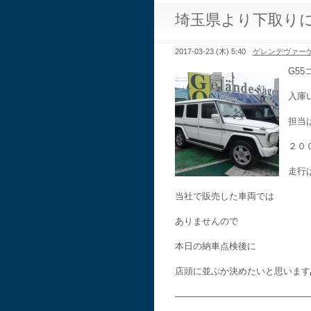
埼玉県より下取り
2017-03-23 (木) 5:40
ゲレンデヴァー
G5
入庫
担当
２０
走行
当社で販売した車両では
ありませんので
本日の納車点検後に
店頭に並ぶか決めたいと思います
———————————————