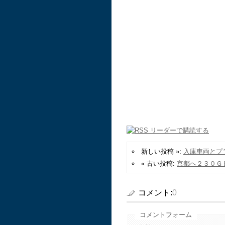
新しい投稿 »:
入庫車両とプ
« 古い投稿:
京都へ２３０Ｇ
コメント:
0
コメントフォーム