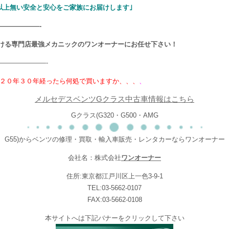
以上無い安全と安心をご家族にお届けします｣
——————-
ける専門店最強メカニックのワンオーナーにお任せ下さい！
———————-
２０年３０年経ったら何処で買いますか、、、
、
メルセデスベンツGクラス中古車情報はこちら
Gクラス(G320・G500・AMG
G55)からベンツの修理・買取・輸入車販売・レンタカーならワンオーナー
会社名：株式会社
ワンオーナー
住所:東京都江戸川区上一色3-9-1
TEL:03-5662-0107
FAX:03-5662-0108
本サイトへは下記バナーをクリックして下さい