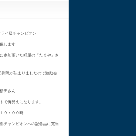
フライ級チャンピオン
催します
に参加頂いた町屋の「たまや」さ
防衛戦が決まりましたので激励会
横田さん
トで御見えになります。
１９：００時
部チャンピオンへの記念品に充当