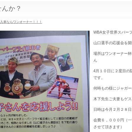
せんか？
輸入車ならワンオーナー！！！
WBA女子世界スパー
山口選手の応援会を開
場所はワンオーナー杯
ん
4月１０日に２度目の
です。
何時もの様にジャガー
木下先生ご夫妻もゲス
日時は今月２月２８日
会費６，０００円（一
させて頂きます）