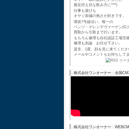
最近控え目な飲み方に^^*)
仕事も遊びも
オヤジ加減の熱さが好きです。
環状7号線沿い、唯一の
ベンツ・ゲレンデヴァーゲン(G
買取から引取まで行います。
もちろん修理も自社認証工場完
修理も勿論 お任せ下さい。
是非、1度、顔を見に来てくださ
メールやコメントもお待ちして
株式会社ワンオーナー 全国CM30
株式会社ワンオーナー WEBCM