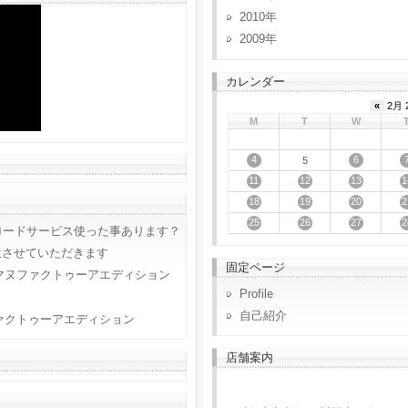
2010
2009
カレンダー
«
2月 
M
T
W
4
6
5
11
12
13
1
18
19
20
2
25
26
27
2
ロードサービス使った事あります？
意させていただきます
固定ページ
マヌファクトゥーアエディション
Profile
自己紹介
ァクトゥーアエディション
店舗案内