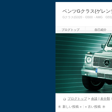
ベンツGクラス(ゲレン
Gクラス(G320・G500・AMG
ブログトップ
自己紹介
ブログトップ
>
余談
|
未分類
新しい投稿 »
« 古い投稿