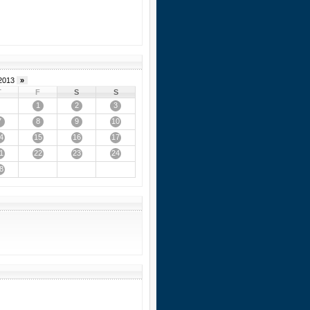
2013
»
T
F
S
S
1
2
3
7
8
9
10
4
15
16
17
1
22
23
24
8