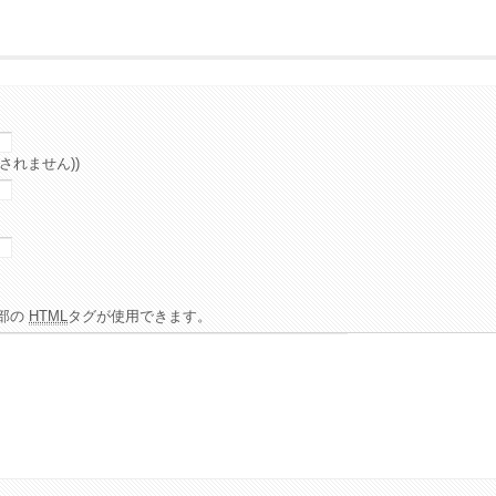
されません))
部の
HTML
タグが使用できます。