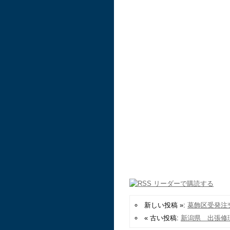
新しい投稿 »:
葛飾区受発注
« 古い投稿:
新潟県 出張修