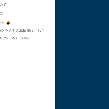
ので
に
い。
Gクラス中古車情報はこちら
G320・G500・AMG