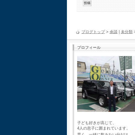
ブログトップ
>
余談
|
未分類
プロフィール
子ども好きが高じて、
4人の息子に囲まれています。
早く、一緒に飲みたい分だけ