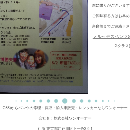
席に限りがございます
ご興味有る方はお早め
奈良橋までご連絡下さ
メルセデスベンツ
Gクラス(
G55)からベンツの修理・買取・輸入車販売・レンタカーならワンオーナー
会社名：株式会社
ワンオーナー
住所:東京都江戸川区上一色3-9-1