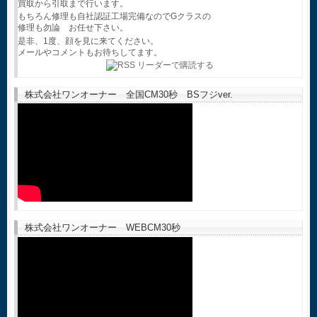
買取から引取まで行います。
もちろん修理も自社認証工場完備なのでGクラスの
修理も勿論 お任せ下さい。
是非、1度、顔を見に来てください。
メールやコメントもお待ちしてます。
株式会社ワンオーナー 全国CM30秒 BSフジver.
株式会社ワンオーナー WEBCM30秒