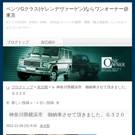
ベンツGクラス(ゲレンデヴァーゲン)ならワンオーナー@
東京
Gクラス(G320・G500・AMG G55)からベンツの修理・買取・輸入車販売・レンタカー
ならワンオーナー
ブログトップ
自己紹介
ブログトップ
>
未分類
>
神奈川県横浜市 御納車させて頂きました。
Ｇ３２０
新しい投稿 »
« 古い投稿
神奈川県横浜市 御納車させて頂きました。Ｇ３２０
2012-11-18 (日) 8:16
未分類