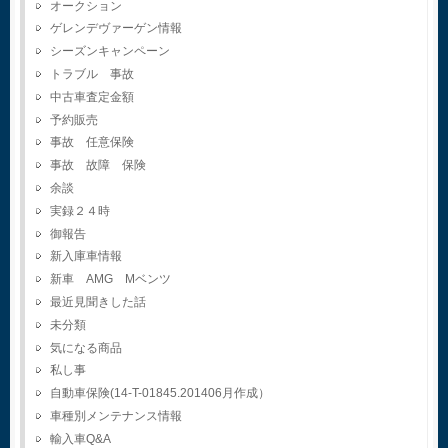
オークション
ゲレンデヴァーゲン情報
シーズンキャンペーン
トラブル 事故
中古車査定金額
予約販売
事故 任意保険
事故 故障 保険
余談
実録２４時
御報告
新入庫車情報
新車 AMG Mベンツ
最近見聞きした話
未分類
気になる商品
私し事
自動車保険(14-T-01845.201406月作成）
車種別メンテナンス情報
輸入車Q&A