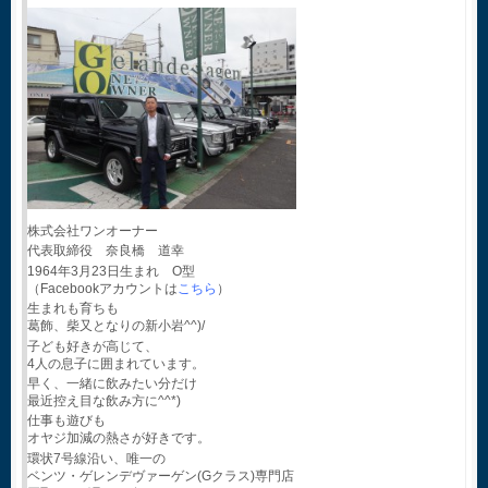
株式会社ワンオーナー
代表取締役 奈良橋 道幸
1964年3月23日生まれ O型
（Facebookアカウントは
こちら
）
生まれも育ちも
葛飾、柴又となりの新小岩^^)/
子ども好きが高じて、
4人の息子に囲まれています。
早く、一緒に飲みたい分だけ
最近控え目な飲み方に^^*)
仕事も遊びも
オヤジ加減の熱さが好きです。
環状7号線沿い、唯一の
ベンツ・ゲレンデヴァーゲン(Gクラス)専門店