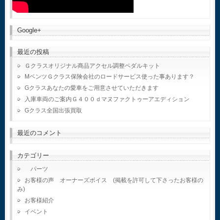
Google+
最近の投稿
Ｇクラスオリジナル商品アクセル調整ペダルキット
MベンツＧクラス保険会社のロードサービス使った事あります？
Gクラスあなたの愛車をご用意させていただきます
入庫車両のご案内Ｇ４００ｄマヌファクトゥーアエディション
Gクラス全国出張買取
最近のコメント
カテゴリー
パーツ
お客様の声 オーナーズボイス (掲載を許可して下さったお客様の
み)
お客様紹介
イベント