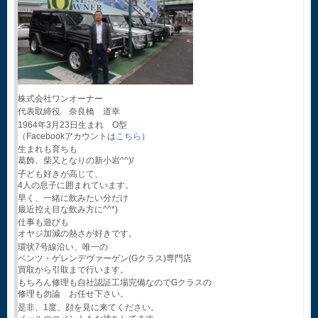
株式会社ワンオーナー
代表取締役 奈良橋 道幸
1964年3月23日生まれ O型
（Facebookアカウントは
こちら
）
生まれも育ちも
葛飾、柴又となりの新小岩^^)/
子ども好きが高じて、
4人の息子に囲まれています。
早く、一緒に飲みたい分だけ
最近控え目な飲み方に^^*)
仕事も遊びも
オヤジ加減の熱さが好きです。
環状7号線沿い、唯一の
ベンツ・ゲレンデヴァーゲン(Gクラス)専門店
買取から引取まで行います。
もちろん修理も自社認証工場完備なのでGクラスの
修理も勿論 お任せ下さい。
是非、1度、顔を見に来てください。