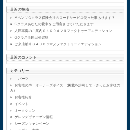
最近の投稿
MベンツＧクラス保険会社のロードサービス使った事あります？
Gクラスあなたの愛車をご用意させていただきます
入庫車両のご案内Ｇ４００ｄマヌファクトゥーアエディション
Gクラス全国出張買取
ご来店納車Ｇ４００ｄマヌファクトゥーアエディション
最近のコメント
カテゴリー
パーツ
お客様の声 オーナーズボイス (掲載を許可して下さったお客様の
み)
お客様紹介
イベント
オークション
ゲレンデヴァーゲン情報
シーズンキャンペーン