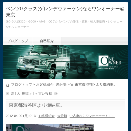
ベンツGクラス(ゲレンデヴァーゲン)ならワンオーナー@
東京
Gクラス(G320・G500・AMG G55)からベンツの修理・買取・輸入車販売・レンタカー
ならワンオーナー
ブログトップ
自己紹介
ブログトップ
>
お客様紹介
|
未分類
>
東京都渋谷区より御納車。
新しい投稿 »
« 古い投稿
東京都渋谷区より御納車。
2012-04-09 (月) 9:13
お客様紹介
|
未分類
中古車ならワンオーナー！！！