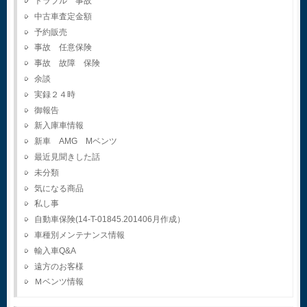
トラブル 事故
中古車査定金額
予約販売
事故 任意保険
事故 故障 保険
余談
実録２４時
御報告
新入庫車情報
新車 AMG Mベンツ
最近見聞きした話
未分類
気になる商品
私し事
自動車保険(14-T-01845.201406月作成）
車種別メンテナンス情報
輸入車Q&A
遠方のお客様
Ｍベンツ情報