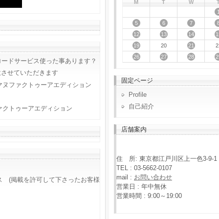
M
T
W
5
6
7
12
13
14
1
19
21
20
2
26
27
28
2
ロードサービス使った事あります？
意させていただきます
固定ページ
マヌファクトゥーアエディション
Profile
自己紹介
ァクトゥーアエディション
店舗案内
住 所: 東京都江戸川区上一色3-9-1
TEL : 03-5662-0107
mail :
お問い合わせ
ス (掲載を許可して下さったお客様
営業日 : 年中無休
営業時間 : 9:00～19:00