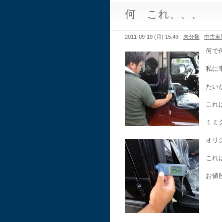
何 これ、、、
2011-09-19 (月) 15:49
未分類
中古車
何で
私に
たい
これ
１ミ
オリ
これ
お値