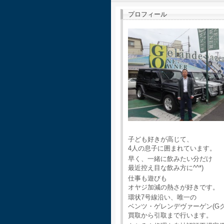
プロフィール
子ども好きが高じて、
4人の息子に囲まれています。
早く、一緒に飲みたい分だけ
最近控え目な飲み方に^^*)
仕事も遊びも
オヤジ加減の熱さが好きです。
環状7号線沿い、唯一の
ベンツ・ゲレンデヴァーゲン(G
買取から引取まで行います。