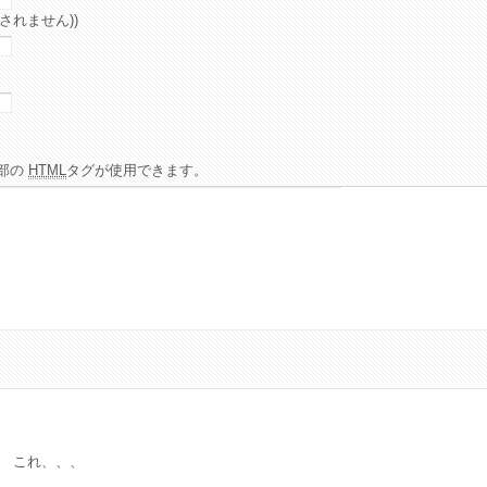
されません))
部の
HTML
タグが使用できます。
 これ、、、