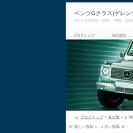
ベンツGクラス(ゲレン
Gクラス(G320・G500・AMG
ブログトップ
自己紹介
ブログトップ
>
未分類
>
何
新しい投稿 »
« 古い投稿