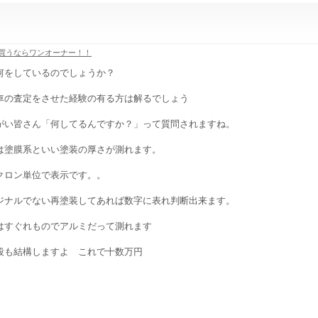
買うならワンオーナー！！
何をしているのでしょうか？
車の査定をさせた経験の有る方は解るでしょう
がい皆さん「何してるんですか？」って質問されますね。
は塗膜系といい塗装の厚さが測れます。
クロン単位で表示です。。
ジナルでない再塗装してあれば数字に表れ判断出来ます。
はすぐれものでアルミだって測れます
段も結構しますよ これで十数万円