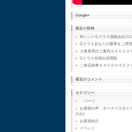
Google+
最近の投稿
MベンツＧクラス保険会社の
Gクラスあなたの愛車をご用
入庫車両のご案内Ｇ４００ｄ
Gクラス全国出張買取
ご来店納車Ｇ４００ｄマヌフ
最近のコメント
カテゴリー
パーツ
お客様の声 オーナーズボイ
のみ)
お客様紹介
イベント