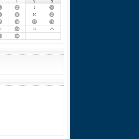
T
F
S
S
1
2
4
3
8
9
11
10
5
16
17
18
23
2
24
25
9
30