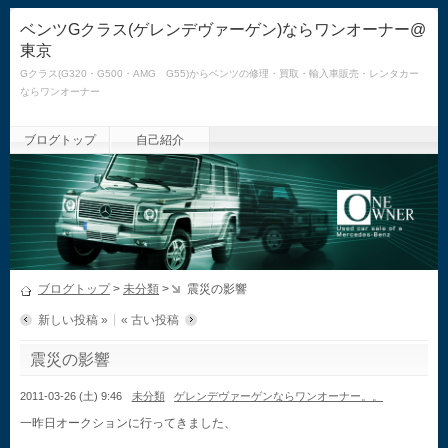
ベンツGクラス(ゲレンデヴァーゲン)ならワンオーナー@
東京
Gクラス(G320・G500・AMG G55)からベンツの修理・買取・輸入車販売・レンタカー
ならワンオーナー
ブログトップ
自己紹介
ブログトップ
>
未分類
>
震災の影響
新しい投稿 »
« 古い投稿
震災の影響
2011-03-26 (土) 9:46
未分類
ゲレンデヴァーゲンならワンオーナー。。
一昨日オークションに行ってきました、