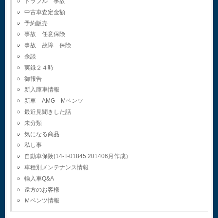
トラブル 事故
中古車査定金額
予約販売
事故 任意保険
事故 故障 保険
余談
実録２４時
御報告
新入庫車情報
新車 AMG Mベンツ
最近見聞きした話
未分類
気になる商品
私し事
自動車保険(14-T-01845.201406月作成）
車種別メンテナンス情報
輸入車Q&A
遠方のお客様
Ｍベンツ情報