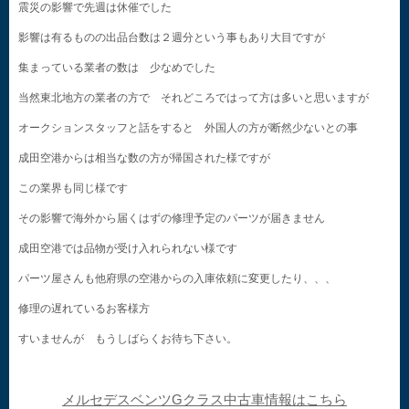
震災の影響で先週は休催でした
影響は有るものの出品台数は２週分という事もあり大目ですが
集まっている業者の数は 少なめでした
当然東北地方の業者の方で それどころではって方は多いと思いますが
オークションスタッフと話をすると 外国人の方が断然少ないとの事
成田空港からは相当な数の方が帰国された様ですが
この業界も同じ様です
その影響で海外から届くはずの修理予定のパーツが届きません
成田空港では品物が受け入れられない様です
パーツ屋さんも他府県の空港からの入庫依頼に変更したり、、、
修理の遅れているお客様方
すいませんが もうしばらくお待ち下さい。
メルセデスベンツGクラス中古車情報はこちら