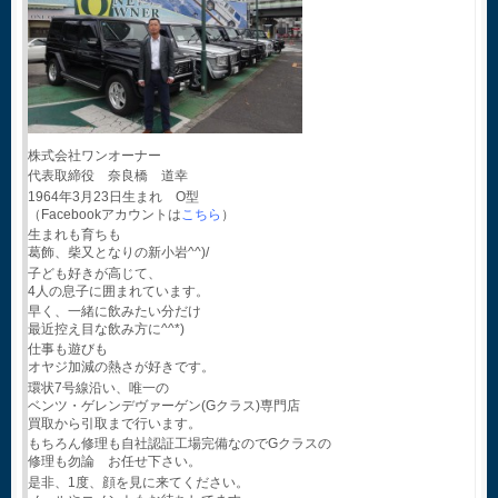
株式会社ワンオーナー
代表取締役 奈良橋 道幸
1964年3月23日生まれ O型
（Facebookアカウントは
こちら
）
生まれも育ちも
葛飾、柴又となりの新小岩^^)/
子ども好きが高じて、
4人の息子に囲まれています。
早く、一緒に飲みたい分だけ
最近控え目な飲み方に^^*)
仕事も遊びも
オヤジ加減の熱さが好きです。
環状7号線沿い、唯一の
ベンツ・ゲレンデヴァーゲン(Gクラス)専門店
買取から引取まで行います。
もちろん修理も自社認証工場完備なのでGクラスの
修理も勿論 お任せ下さい。
是非、1度、顔を見に来てください。