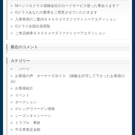
MベンツＧクラス保険会社のロードサービス使った事あります？
Gクラスあなたの愛車をご用意させていただきます
入庫車両のご案内Ｇ４００ｄマヌファクトゥーアエディション
Gクラス全国出張買取
ご来店納車Ｇ４００ｄマヌファクトゥーアエディション
最近のコメント
カテゴリー
パーツ
お客様の声 オーナーズボイス (掲載を許可して下さったお客様の
み)
お客様紹介
イベント
オークション
ゲレンデヴァーゲン情報
シーズンキャンペーン
トラブル 事故
中古車査定金額