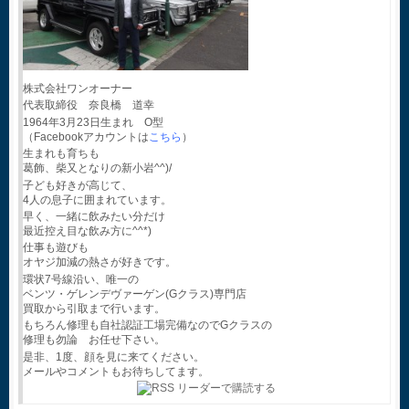
株式会社ワンオーナー
代表取締役 奈良橋 道幸
1964年3月23日生まれ O型
（Facebookアカウントは
こちら
）
生まれも育ちも
葛飾、柴又となりの新小岩^^)/
子ども好きが高じて、
4人の息子に囲まれています。
早く、一緒に飲みたい分だけ
最近控え目な飲み方に^^*)
仕事も遊びも
オヤジ加減の熱さが好きです。
環状7号線沿い、唯一の
ベンツ・ゲレンデヴァーゲン(Gクラス)専門店
買取から引取まで行います。
もちろん修理も自社認証工場完備なのでGクラスの
修理も勿論 お任せ下さい。
是非、1度、顔を見に来てください。
メールやコメントもお待ちしてます。