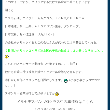
このサイトですが、クリックするだけで募金が出来てしまいます。
開くと
コスモ石油、エイブル、カカクコム、ＪＯＭO,ＣＨＩＮＴＡＩ，
日本通運、第一三共、ＡＩＧエジソン生命、ダンロップ、
日本製粉、みずほ証券、リカルレント
の会社をクリックするとこの会社さんが代わりに１円募金してくれる。
２日間のクリック２４円で途上国の子供の給食１．２人分になりました。。
こちらのスポンサー企業は大した物ですね。。（拍手）
他にも宮崎口蹄疫被害支援ツイッター募金等など有ります。
昨日から全部にクリックを日課にしてます。
（小さな事からコツコツ
と、、）
スポンサー企業目指して頑張りますか
メルセデスベンツGクラス中古車情報はこちら
Gクラス(G320・G500・AMG