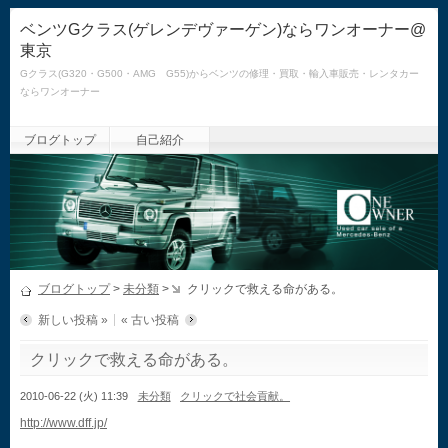
ベンツGクラス(ゲレンデヴァーゲン)ならワンオーナー@
東京
Gクラス(G320・G500・AMG G55)からベンツの修理・買取・輸入車販売・レンタカー
ならワンオーナー
ブログトップ
自己紹介
ブログトップ
>
未分類
>
クリックで救える命がある。
新しい投稿 »
« 古い投稿
クリックで救える命がある。
2010-06-22 (火) 11:39
未分類
クリックで社会貢献。
http://www.dff.jp/