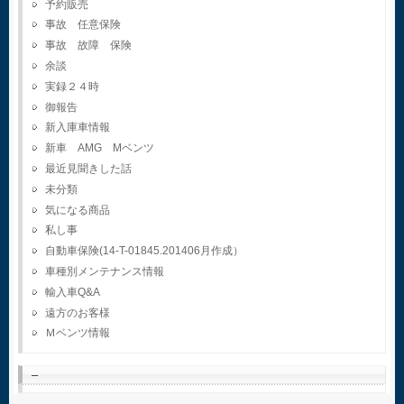
予約販売
事故 任意保険
事故 故障 保険
余談
実録２４時
御報告
新入庫車情報
新車 AMG Mベンツ
最近見聞きした話
未分類
気になる商品
私し事
自動車保険(14-T-01845.201406月作成）
車種別メンテナンス情報
輸入車Q&A
遠方のお客様
Ｍベンツ情報
–