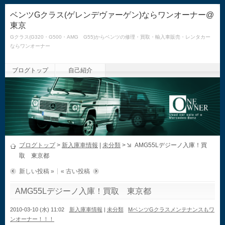
ベンツGクラス(ゲレンデヴァーゲン)ならワンオーナー@
東京
Gクラス(G320・G500・AMG G55)からベンツの修理・買取・輸入車販売・レンタカー
ならワンオーナー
ブログトップ
自己紹介
ブログトップ
>
新入庫車情報
|
未分類
>
AMG55Lデジーノ入庫！買
取 東京都
新しい投稿 »
« 古い投稿
AMG55Lデジーノ入庫！買取 東京都
2010-03-10 (水) 11:02
新入庫車情報
|
未分類
MベンツGクラスメンテナンスもワ
ンオーナー！！！