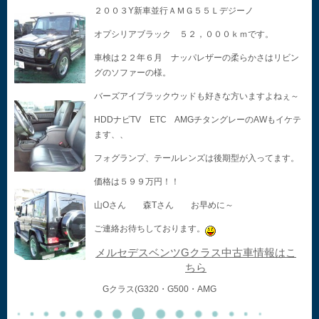
２００３Y新車並行ＡＭＧ５５Ｌデジーノ
オプシリアブラック ５２，０００ｋｍです。
車検は２２年６月 ナッパレザーの柔らかさはリビン
グのソファーの様。
バーズアイブラックウッドも好きな方いますよねぇ～
HDDナビTV ETC AMGチタングレーのAWもイケテ
ます、、
フォグランプ、テールレンズは後期型が入ってます。
価格は５９９万円！！
山Oさん 森Tさん お早めに～
ご連絡お待ちしております。
メルセデスベンツGクラス中古車情報はこ
ちら
Gクラス(G320・G500・AMG