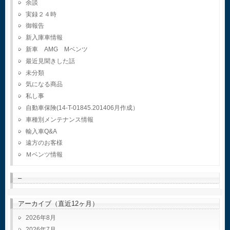
余談
実録２４時
御報告
新入庫車情報
新車 AMG Mベンツ
最近見聞きした話
未分類
気になる商品
私し事
自動車保険(14-T-01845.201406月作成）
車種別メンテナンス情報
輸入車Q&A
遠方のお客様
Ｍベンツ情報
–
アーカイブ（直近12ヶ月）
2026年8月
2026年7月