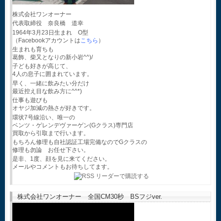
株式会社ワンオーナー
代表取締役 奈良橋 道幸
1964年3月23日生まれ O型
（Facebookアカウントは
こちら
）
生まれも育ちも
葛飾、柴又となりの新小岩^^)/
子ども好きが高じて、
4人の息子に囲まれています。
早く、一緒に飲みたい分だけ
最近控え目な飲み方に^^*)
仕事も遊びも
オヤジ加減の熱さが好きです。
環状7号線沿い、唯一の
ベンツ・ゲレンデヴァーゲン(Gクラス)専門店
買取から引取まで行います。
もちろん修理も自社認証工場完備なのでGクラスの
修理も勿論 お任せ下さい。
是非、1度、顔を見に来てください。
メールやコメントもお待ちしてます。
株式会社ワンオーナー 全国CM30秒 BSフジver.