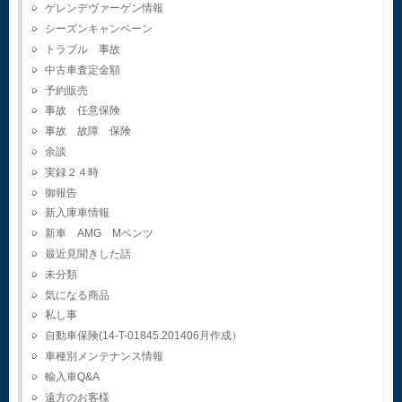
ゲレンデヴァーゲン情報
シーズンキャンペーン
トラブル 事故
中古車査定金額
予約販売
事故 任意保険
事故 故障 保険
余談
実録２４時
御報告
新入庫車情報
新車 AMG Mベンツ
最近見聞きした話
未分類
気になる商品
私し事
自動車保険(14-T-01845.201406月作成）
車種別メンテナンス情報
輸入車Q&A
遠方のお客様