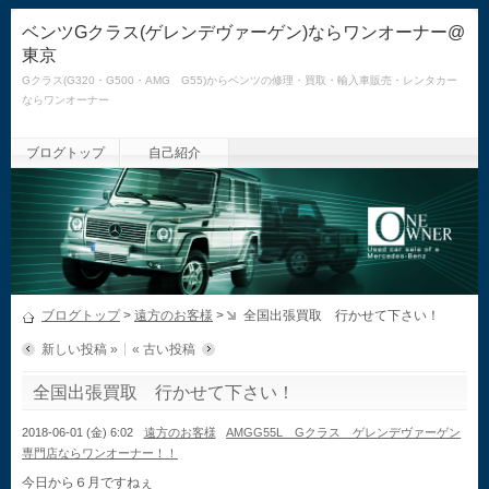
ベンツGクラス(ゲレンデヴァーゲン)ならワンオーナー@
東京
Gクラス(G320・G500・AMG G55)からベンツの修理・買取・輸入車販売・レンタカー
ならワンオーナー
ブログトップ
自己紹介
ブログトップ
>
遠方のお客様
>
全国出張買取 行かせて下さい！
新しい投稿 »
« 古い投稿
全国出張買取 行かせて下さい！
2018-06-01 (金) 6:02
遠方のお客様
AMGG55L Gクラス ゲレンデヴァーゲン
専門店ならワンオーナー！！
今日から６月ですねぇ