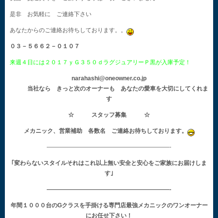
是非 お気軽に ご連絡下さい
あなたからのご連絡お待ちしております。。
０３－５６６２－０１０７
来週４日には２０１７ｙＧ３５０ｄラグジュアリーＰ黒が入庫予定！
narahashi@oneowner.co.jp
当社なら きっと次のオーナーも あなたの愛車を大切にしてくれま
す
☆ スタッフ募集 ☆
メカニック、営業補助 各数名 ご連絡お待ちしております。
—————————————————————-
｢変わらないスタイルそれはこれ以上無い安全と安心をご家族にお届けしま
す｣
—————————————————————-
年間１０００台のGクラスを手掛ける専門店最強メカニックのワンオーナー
にお任せ下さい！