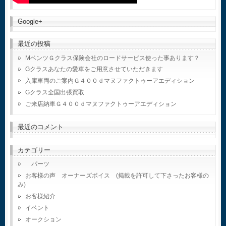
Google+
最近の投稿
MベンツＧクラス保険会社のロードサービス使った事あります？
Gクラスあなたの愛車をご用意させていただきます
入庫車両のご案内Ｇ４００ｄマヌファクトゥーアエディション
Gクラス全国出張買取
ご来店納車Ｇ４００ｄマヌファクトゥーアエディション
最近のコメント
カテゴリー
パーツ
お客様の声 オーナーズボイス (掲載を許可して下さったお客様の
み)
お客様紹介
イベント
オークション