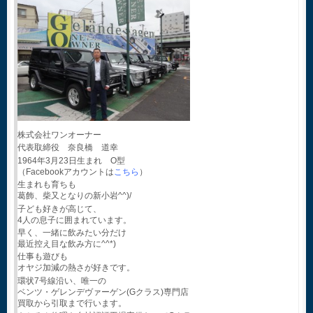
株式会社ワンオーナー
代表取締役 奈良橋 道幸
1964年3月23日生まれ O型
（Facebookアカウントは
こちら
）
生まれも育ちも
葛飾、柴又となりの新小岩^^)/
子ども好きが高じて、
4人の息子に囲まれています。
早く、一緒に飲みたい分だけ
最近控え目な飲み方に^^*)
仕事も遊びも
オヤジ加減の熱さが好きです。
環状7号線沿い、唯一の
ベンツ・ゲレンデヴァーゲン(Gクラス)専門店
買取から引取まで行います。