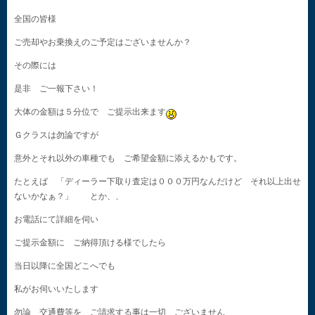
全国の皆様
ご売却やお乗換えのご予定はございませんか？
その際には
是非 ご一報下さい！
大体の金額は５分位で ご提示出来ます
Ｇクラスは勿論ですが
意外とそれ以外の車種でも ご希望金額に添えるかもです。
たとえば 「ディーラー下取り査定は０００万円なんだけど それ以上出せ
ないかなぁ？」 とか、、
お電話にて詳細を伺い
ご提示金額に ご納得頂ける様でしたら
当日以降に全国どこへでも
私がお伺いいたします
勿論 交通費等を ご請求する事は一切 ございません