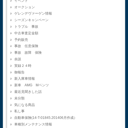
イベント
オークション
ゲレンデヴァーゲン情報
シーズンキャンペーン
トラブル 事故
中古車査定金額
予約販売
事故 任意保険
事故 故障 保険
余談
実録２４時
御報告
新入庫車情報
新車 AMG Mベンツ
最近見聞きした話
未分類
気になる商品
私し事
自動車保険(14-T-01845.201406月作成）
車種別メンテナンス情報