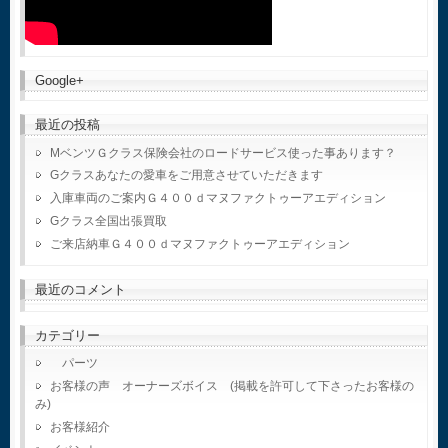
Google+
最近の投稿
MベンツＧクラス保険会社のロードサービス使った事あります？
Gクラスあなたの愛車をご用意させていただきます
入庫車両のご案内Ｇ４００ｄマヌファクトゥーアエディション
Gクラス全国出張買取
ご来店納車Ｇ４００ｄマヌファクトゥーアエディション
最近のコメント
カテゴリー
パーツ
お客様の声 オーナーズボイス (掲載を許可して下さったお客様の
み)
お客様紹介