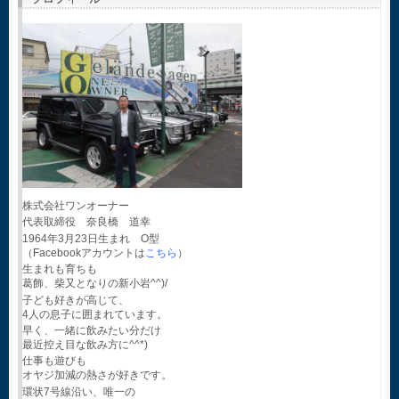
株式会社ワンオーナー
代表取締役 奈良橋 道幸
1964年3月23日生まれ O型
（Facebookアカウントは
こちら
）
生まれも育ちも
葛飾、柴又となりの新小岩^^)/
子ども好きが高じて、
4人の息子に囲まれています。
早く、一緒に飲みたい分だけ
最近控え目な飲み方に^^*)
仕事も遊びも
オヤジ加減の熱さが好きです。
環状7号線沿い、唯一の