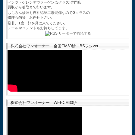
ベンツ・ゲレンデヴァーゲン(Gクラス)専門店
買取から引取まで行います。
もちろん修理も自社認証工場完備なのでGクラスの
修理も勿論 お任せ下さい。
是非、1度、顔を見に来てください。
メールやコメントもお待ちしてます。
株式会社ワンオーナー 全国CM30秒 BSフジver.
株式会社ワンオーナー WEBCM30秒