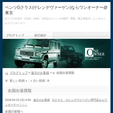
ベンツGクラス(ゲレンデヴァーゲン)ならワンオーナー@
東京
Gクラス(G320・G500・AMG G55)からベンツの修理・買取・輸入車販売・レンタカー
ならワンオーナー
ブログトップ
自己紹介
ブログトップ
>
遠方のお客様
>
全国出張買取
新しい投稿 »
« 古い投稿
全国出張買取
2018-04-23 (月) 6:59
遠方のお客様
Gクラス ゲレンデヴァーゲン専門店ならワ
ンオーナー！！！
全国の皆様へ