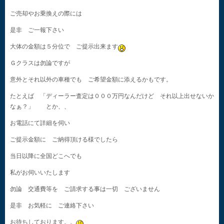
ご売却やお乗換えの際には
是非 ご一報下さい
大体の金額は５分位で ご提示出来ます
Ｇクラスは勿論ですが
意外とそれ以外の車種でも ご希望金額に添えるかもです。
たとえば 「ディーラー査定は０００万円なんだけど それ以上出せないか
なぁ？」 とか、、
お電話にて詳細を伺い
ご提示金額に ご納得頂ける様でしたら
当日以降に全国どこへでも
私がお伺いいたします
勿論 交通費等を ご請求する事は一切 ございません
是非 お気軽に ご連絡下さい
お待ちしております。。