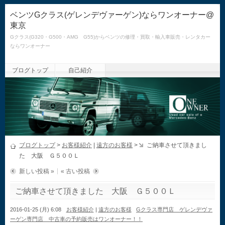
ベンツGクラス(ゲレンデヴァーゲン)ならワンオーナー@
東京
Gクラス(G320・G500・AMG G55)からベンツの修理・買取・輸入車販売・レンタカー
ならワンオーナー
ブログトップ
自己紹介
ブログトップ
>
お客様紹介
|
遠方のお客様
>
ご納車させて頂きまし
た 大阪 Ｇ５００Ｌ
新しい投稿 »
« 古い投稿
ご納車させて頂きました 大阪 Ｇ５００Ｌ
2016-01-25 (月) 6:08
お客様紹介
|
遠方のお客様
Gクラス専門店 ゲレンデヴァ
ーゲン専門店 中古車の予約販売はワンオーナー！！