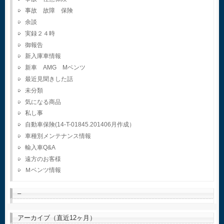
事故 故障 保険
余談
実録２４時
御報告
新入庫車情報
新車 AMG Mベンツ
最近見聞きした話
未分類
気になる商品
私し事
自動車保険(14-T-01845.201406月作成）
車種別メンテナンス情報
輸入車Q&A
遠方のお客様
Ｍベンツ情報
–
アーカイブ（直近12ヶ月）