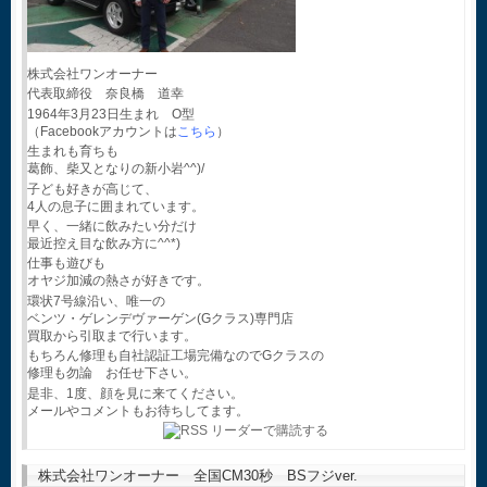
株式会社ワンオーナー
代表取締役 奈良橋 道幸
1964年3月23日生まれ O型
（Facebookアカウントは
こちら
）
生まれも育ちも
葛飾、柴又となりの新小岩^^)/
子ども好きが高じて、
4人の息子に囲まれています。
早く、一緒に飲みたい分だけ
最近控え目な飲み方に^^*)
仕事も遊びも
オヤジ加減の熱さが好きです。
環状7号線沿い、唯一の
ベンツ・ゲレンデヴァーゲン(Gクラス)専門店
買取から引取まで行います。
もちろん修理も自社認証工場完備なのでGクラスの
修理も勿論 お任せ下さい。
是非、1度、顔を見に来てください。
メールやコメントもお待ちしてます。
株式会社ワンオーナー 全国CM30秒 BSフジver.