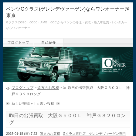
ベンツGクラス(ゲレンデヴァーゲン)ならワンオーナー@
東京
Gクラス(G320・G500・AMG G55)からベンツの修理・買取・輸入車販売・レンタカー
ならワンオーナー
ブログトップ
自己紹介
ブログトップ
>
遠方のお客様
>
昨日の出張買取 大阪Ｇ５００Ｌ 神
戸Ｇ３２０ロング
新しい投稿 »
« 古い投稿
昨日の出張買取 大阪Ｇ５００Ｌ 神戸Ｇ３２０ロン
グ
2015-01-18 (日) 7:23
遠方のお客様
Gクラス専門店 ゲレンデヴァーゲン専門