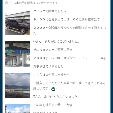
店 中古車の予約販売はワンオーナー！！
クイックで関西でした～
９：００に会社を出て１２：００に伊丹空港にて
２０００ｙG500Lクラシックの買取をさせて頂きまし
た
Oさん ありがとうございました。
その後タクシーで西宮に行き
２００３ｙ G320L オプブラ ８５，０００ｋｍを
買取させて頂きました
こちらは３年前に当社から
ご購入していただいた車両です（戻ってきてくれると
嬉しいです、
）
Tさん ありがとうございました。
この車を神戸まで乗って行き