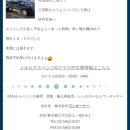
陸送会社に預けて
三宮駅からリムジンバスにて再び
伊丹空港へ
タイミングが良く予定より一本（１時間）早い飛行機ANAで
帰社１８：００でした
来週には届きます
商談予約受け付けますよぉ
メルセデスベンツGクラス中古車情報はこちら
Gクラス(G320・G500・AMG
G55)からベンツの修理・買取・輸入車販売・レンタカーならワンオーナー
会社名：株式会社
ワンオーナー
住所:東京都江戸川区上一色3-9-1
TEL:03-5662-0107
FAX:03-5662-0108