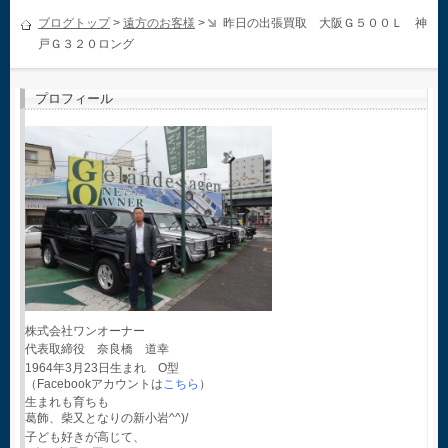
ブログトップ
>
遠方のお客様
>
昨日の出張買取 大阪Ｇ５００Ｌ 神
戸Ｇ３２０ロング
プロフィール
株式会社ワンオーナー
代表取締役 奈良橋 道幸
1964年3月23日生まれ O型
（Facebookアカウントは
こちら
）
生まれも育ちも
葛飾、柴又となりの新小岩^^)/
子ども好きが高じて、