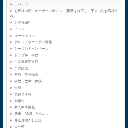
パーツ
お客様の声 オーナーズボイス (掲載を許可して下さったお客様の
み)
お客様紹介
イベント
オークション
ゲレンデヴァーゲン情報
シーズンキャンペーン
トラブル 事故
中古車査定金額
予約販売
事故 任意保険
事故 故障 保険
余談
実録２４時
御報告
新入庫車情報
新車 AMG Mベンツ
最近見聞きした話
未分類