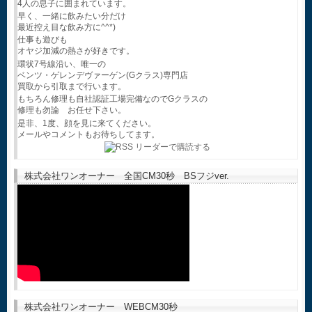
4人の息子に囲まれています。
早く、一緒に飲みたい分だけ
最近控え目な飲み方に^^*)
仕事も遊びも
オヤジ加減の熱さが好きです。
環状7号線沿い、唯一の
ベンツ・ゲレンデヴァーゲン(Gクラス)専門店
買取から引取まで行います。
もちろん修理も自社認証工場完備なのでGクラスの
修理も勿論 お任せ下さい。
是非、1度、顔を見に来てください。
メールやコメントもお待ちしてます。
株式会社ワンオーナー 全国CM30秒 BSフジver.
株式会社ワンオーナー WEBCM30秒