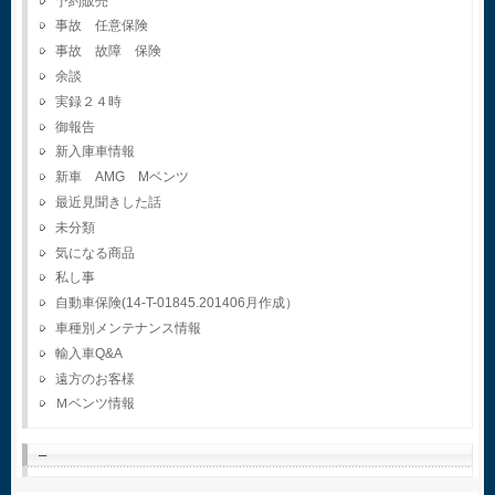
予約販売
事故 任意保険
事故 故障 保険
余談
実録２４時
御報告
新入庫車情報
新車 AMG Mベンツ
最近見聞きした話
未分類
気になる商品
私し事
自動車保険(14-T-01845.201406月作成）
車種別メンテナンス情報
輸入車Q&A
遠方のお客様
Ｍベンツ情報
–