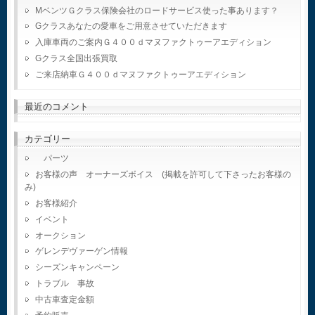
MベンツＧクラス保険会社のロードサービス使った事あります？
Gクラスあなたの愛車をご用意させていただきます
入庫車両のご案内Ｇ４００ｄマヌファクトゥーアエディション
Gクラス全国出張買取
ご来店納車Ｇ４００ｄマヌファクトゥーアエディション
最近のコメント
カテゴリー
パーツ
お客様の声 オーナーズボイス (掲載を許可して下さったお客様の
み)
お客様紹介
イベント
オークション
ゲレンデヴァーゲン情報
シーズンキャンペーン
トラブル 事故
中古車査定金額