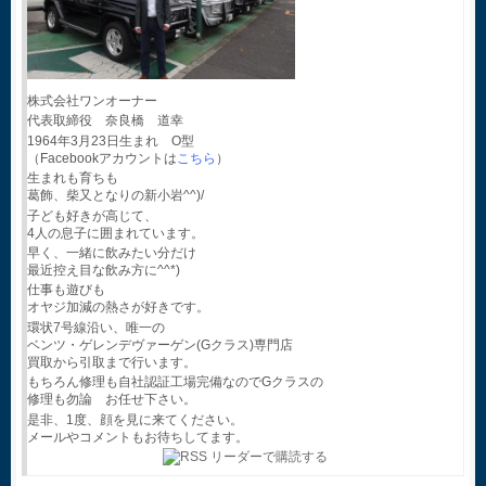
株式会社ワンオーナー
代表取締役 奈良橋 道幸
1964年3月23日生まれ O型
（Facebookアカウントは
こちら
）
生まれも育ちも
葛飾、柴又となりの新小岩^^)/
子ども好きが高じて、
4人の息子に囲まれています。
早く、一緒に飲みたい分だけ
最近控え目な飲み方に^^*)
仕事も遊びも
オヤジ加減の熱さが好きです。
環状7号線沿い、唯一の
ベンツ・ゲレンデヴァーゲン(Gクラス)専門店
買取から引取まで行います。
もちろん修理も自社認証工場完備なのでGクラスの
修理も勿論 お任せ下さい。
是非、1度、顔を見に来てください。
メールやコメントもお待ちしてます。