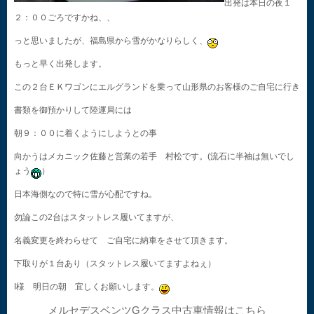
出発は本日の夜１
２：００ごろですかね、、
っと思いましたが、福島県から雪がかなりらしく、
もっと早く出発します。
この２台ＥＫワゴンにエルグランドを乗って山形県のお客様のご自宅に行き
書類を御預かりして陸運局には
朝９：００に着くようにしようとの事
向かうはメカニック佐藤と営業の若手 村松です。(流石に半袖は無いでし
ょう
）
日本海側なので特に雪が心配ですね。
勿論この2台はスタットレス履いてますが、
名義変更を終わらせて ご自宅に納車をさせて頂きます。
下取りが１台あり（スタットレス履いてますよねぇ）
I様 明日の朝 宜しくお願いします。
メルセデスベンツGクラス中古車情報はこちら