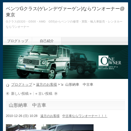
ベンツGクラス(ゲレンデヴァーゲン)ならワンオーナー@
東京
Gクラス(G320・G500・AMG G55)からベンツの修理・買取・輸入車販売・レンタカー
ならワンオーナー
ブログトップ
自己紹介
ブログトップ
>
遠方のお客様
>
山形納車 中古車
新しい投稿 »
« 古い投稿
山形納車 中古車
2010-12-26 (日) 10:28
遠方のお客様
中古車ならワンオーナー！！！