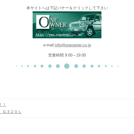
本サイトへは下記バナーをクリックして下さい
e-mail:
info@oneowner.co.jp
営業時間 9:00～19:00
！！
。Ｇ３２０Ｌ