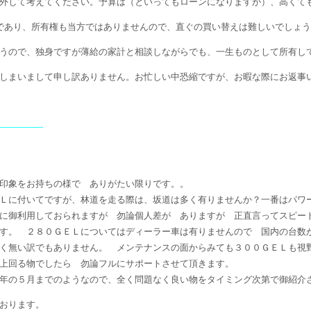
外して考えてください。予算は（といってもローンになりますが）、高くても
であり、所有権も当方ではありませんので、直ぐの買い替えは難しいでしょ
うので、独身ですが薄給の家計と相談しながらでも、一生ものとして所有し
しまいまして申し訳ありません。お忙しい中恐縮ですが、お暇な際にお返事
————–
印象をお持ちの様で ありがたい限りです。。
Ｌに付いてですが、林道を走る際は、坂道は多く有りませんか？一番はパワ
に御利用しておられますが 勿論個人差が ありますが 正直言ってスピー
す。 ２８０ＧＥＬについてはディーラー車は有りませんので 国内の台数
く無い訳でもありません。 メンテナンスの面からみても３００ＧＥＬも視
上回る物でしたら 勿論フルにサポートさせて頂きます。
年の５月までのようなので、全く問題なく良い物をタイミング次第で御紹介
おります。