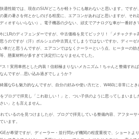
快適性能では、現在のSUVどころか軽トラにも敵わないと思います。ですが
の夏の暑さを何とかしのげる程度に、エアコンがあればと思いますが、それ
ディオすらいらない）。電子機器の少ない、頑丈でアナログな車が一番好き
外にLRのディフェンダーですが、中古価格を見てビックリ！「メチャクチャ
思うのですが（汗）ポルシェの中古買えてしまうではないですか。ディーゼルで
い車だと思うんですが、エアコンではなくクーラーという点、ヒーターの効
等、懸案材料が多すぎて決定打になりませんでした。
セデス！実用車然とした内装！信頼極まりないメカニズム！ちゃんと整備すれば、
なんですが…思い込み過ぎでしょうか？
綺麗なGも魅力的なんですが、自分の好みや使い方だと、W460に非常にと
GEをブログで拝見し「これ欲しい！」と、つい子供のように思ってしまいまし
さい」とも言えません。
で販売されているのを見つけましたが、ブログで拝見している整備内容、アフター
ています。
280GEが希望ですが、ディーラー・並行問わず機関の程度重視で、ショートよ