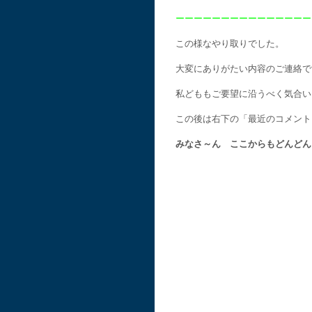
ーーーーーーーーーーーーーーー
この様なやり取りでした。
大変にありがたい内容のご連絡で
私どももご要望に沿うべく気合い
この後は右下の「最近のコメント
みなさ～ん ここからもどんどん