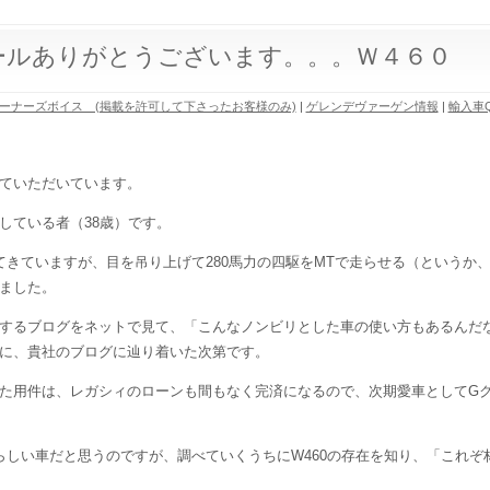
ールありがとうございます。。。Ｗ４６０
ーナーズボイス (掲載を許可して下さったお客様のみ)
|
ゲレンデヴァーゲン情報
|
輸入車Q
ていただいています。
している者（38歳）です。
てきていますが、目を吊り上げて280馬力の四駆をMTで走らせる（というか
ました。
するブログをネットで見て、「こんなノンビリとした車の使い方もあるんだ
に、貴社のブログに辿り着いた次第です。
た用件は、レガシィのローンも間もなく完済になるので、次期愛車としてGク
晴らしい車だと思うのですが、調べていくうちにW460の存在を知り、「これ