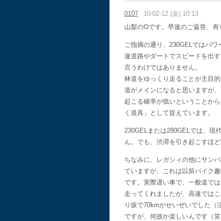
0107
10-02-12 (金) 10:13
山梨のOです。早速のご返答、有
ご指摘の通り、230GELではパ
速道路やダートでスピードを出す
言うわけではありません。
林道をゆっくり走ることが主目的
道がメインになると思いますが、
起こる確率が低いということから
く道具」として捉えています。
230GELまたは280GELでは
ん。でも、渋滞を引き起こすほど
ちなみに、レガシィの他にサンバ
ていますが、これは以前バイク趣
です。実際遅い車で、一般道では
走ってくれましたが、高速ではこ
り坂で70kmがせいぜいでした（
ですが、何故か楽しいんです（笑