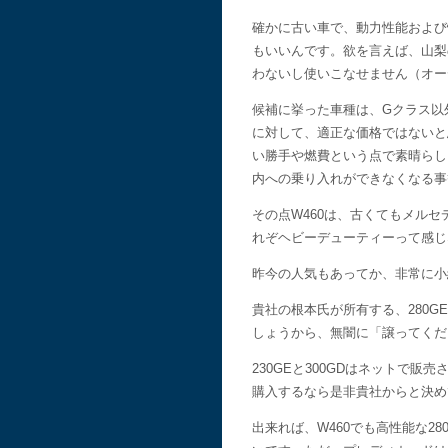
確かに古い車で、動力性能および
もいいんです。欲を言えば、山梨
わないし使いこなせません（オー
候補に挙った車種は、Gクラス以
に対して、適正な価格ではないと
い勝手や燃費という点で素晴らし
内への乗り入れができなくなる事
その点W460は、古くてもメル
れぞヘビーデューティーって感じ
昨今の人気もあってか、非常に小
貴社の根本氏が所有する、280
しょうから、無闇に「譲ってくだ
230GEと300GDはネット
購入するなら是非貴社からと決め
出来れば、W460でも高性能な