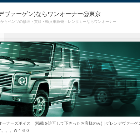
デヴァーゲン)ならワンオーナー@東京
 G55)からベンツの修理・買取・輸入車販売・レンタカーならワンオーナー
オーナーズボイス (掲載を許可して下さったお客様のみ)
|
ゲレンデヴァーゲ
す。。。Ｗ４６０