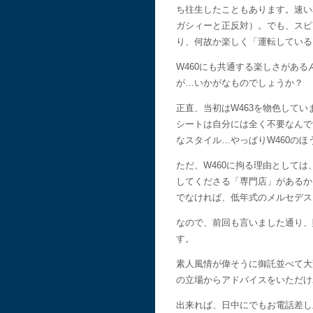
ち往生したこともあります。速い
ガシィーと正反対）。でも、スピ
り、何故か楽しく「運転している
W460にも共通する楽しさがあ
が…いかがなものでしょうか？
正直、当初はW463を物色して
シートは自分には全く不要なんで
なスタイル…やっぱりW460の
ただ、W460に拘る理由として
してくださる「専門店」があるか
でなければ、低年式のメルセデス
なので、前回も言いました通り、
す。
素人風情が偉そうに御託並べて大
の立場からアドバイスをいただけ
出来れば、日中にでもお電話差し