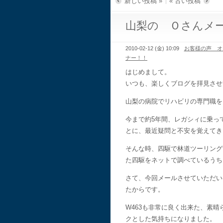
新しい投稿 »
« 古い投稿
山梨の Ｏさんメ
2010-02-12 (金) 10:09
お客様の声 オ
ナー！！
はじめまして。
いつも、楽しくブログを拝見させ
山梨の病院でリハビリの専門職を
今まで約5年間、レガシィに乗っ
とに、最近疑問と不安を覚えてき
そんな時、四駆で林道ツーリング
た四駆をネットで調べているうち
さて、今回メールさせていただい
たからです。
W463も非常に良く出来た、素
クとした気持ちになりました。