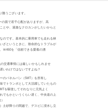
り難うございます。
ワーの面で若干心配がありますが、高
ことや、過激なクロカンがしたいからと
なのです。基本的に乗用車でも走れる林
いざというときに、致命的なトラブルが
、Ｗ460を「信頼できる愛着の湧
、現代の交通事情には厳しいかもしれませ
遅いわけではないですよね？
ーのパネルバン（5MT）を所有し
味でトランポとして大活躍していたもの
MTを駆使してそれなりに元気よく
れでもかというくらい遅く、中央道の上
泣）
）土砂降りの関越で、デスビに浸水し立