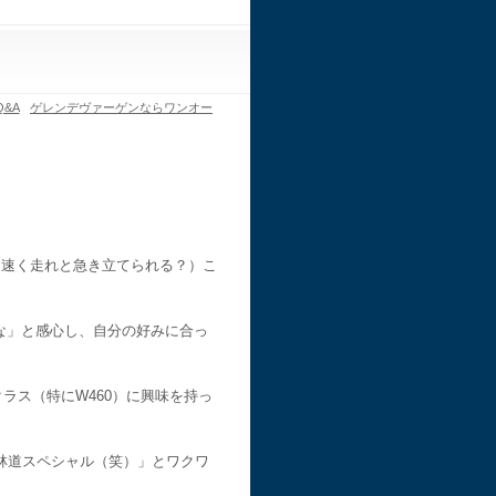
&A
ゲレンデヴァーゲンならワンオー
、速く走れと急き立てられる？）こ
な」と感心し、自分の好みに合っ
ラス（特にW460）に興味を持っ
ぞ林道スペシャル（笑）」とワクワ