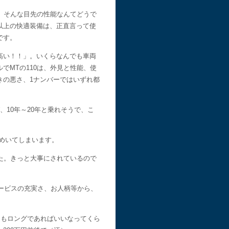
、そんな目先の性能なんてどうで
以上の快適装備は、正直言って使
です。
高い！！」。いくらなんでも車両
MTの110は、外見と性能、使
きの悪さ、1ナンバーではいずれ都
10年～20年と乗れそうで、こ
きめいてしまいます。
た。きっと大事にされているので
サービスの充実さ、お人柄等から、
りもロングであればいいなってくら