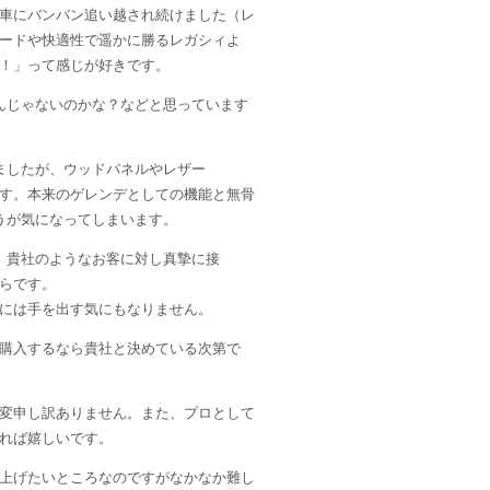
車にバンバン追い越され続けました（レ
ードや快適性で遥かに勝るレガシィよ
！」って感じが好きです。
るんじゃないのかな？などと思っています
いましたが、ウッドパネルやレザー
す。本来のゲレンデとしての機能と無骨
ほうが気になってしまいます。
は、貴社のようなお客に対し真摯に接
らです。
には手を出す気にもなりません。
購入するなら貴社と決めている次第で
変申し訳ありません。また、プロとして
れば嬉しいです。
上げたいところなのですがなかなか難し