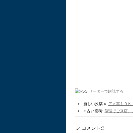
新しい投稿 »:
アメ車もＯＫ
« 古い投稿:
修理でご来店。
コメント:
3