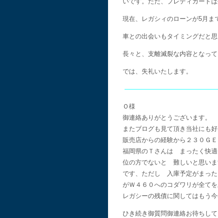
いです。ただ、プレディカードは
現在、レガシィのローンが5月ま
車との出会いもタイミングだと思
長々と、支離滅裂な内容となって
では、失礼いたします。
———————————————
Ｏ様
御連絡ありがとうございます。
またブログも見て頂き当社にも好
販売店からの経験から２３０ＧＥ
福岡県のＴさんは まったく快適
位の方でないと 難しいと思いま
です、ただし 入庫予定がまった
がＷ４６０へのコダワリが全てを
レガシーの残債に関してはもう今
ひき続き御質問御連絡お待ちして