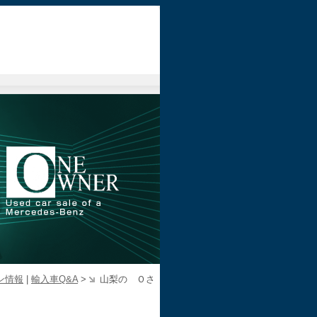
ン情報
|
輸入車Q&A
>
山梨の Ｏさ