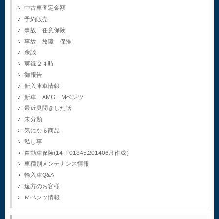
中古車査定金額
予約販売
事故 任意保険
事故 故障 保険
余談
実録２４時
御報告
新入庫車情報
新車 AMG Mベンツ
最近見聞きした話
未分類
気になる商品
私し事
自動車保険(14-T-01845.201406月作成）
車種別メンテナンス情報
輸入車Q&A
遠方のお客様
Ｍベンツ情報