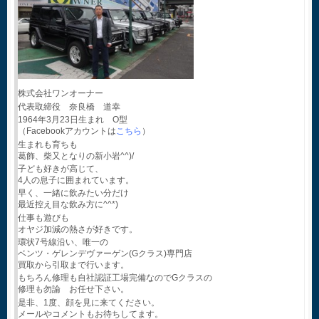
株式会社ワンオーナー
代表取締役 奈良橋 道幸
1964年3月23日生まれ O型
（Facebookアカウントは
こちら
）
生まれも育ちも
葛飾、柴又となりの新小岩^^)/
子ども好きが高じて、
4人の息子に囲まれています。
早く、一緒に飲みたい分だけ
最近控え目な飲み方に^^*)
仕事も遊びも
オヤジ加減の熱さが好きです。
環状7号線沿い、唯一の
ベンツ・ゲレンデヴァーゲン(Gクラス)専門店
買取から引取まで行います。
もちろん修理も自社認証工場完備なのでGクラスの
修理も勿論 お任せ下さい。
是非、1度、顔を見に来てください。
メールやコメントもお待ちしてます。