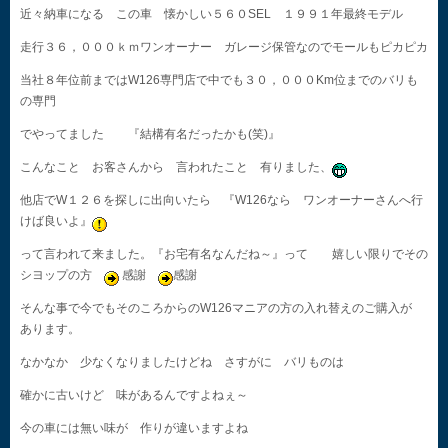
近々納車になる この車 懐かしい５６０SEL １９９１年最終モデル
走行３６，０００ｋｍワンオーナー ガレージ保管なのでモールもピカピカ
当社８年位前まではW126専門店で中でも３０，０００Km位までのバリも
の専門
でやってました 『結構有名だったかも(笑)』
こんなこと お客さんから 言われたこと 有りました、
他店でW１２６を探しに出向いたら 『W126なら ワンオーナーさんへ行
けば良いよ』
って言われて来ました。『お宅有名なんだね～』って 嬉しい限りでその
シヨップの方
感謝
感謝
そんな事で今でもそのころからのW126マニアの方の入れ替えのご購入が
あります。
なかなか 少なくなりましたけどね さすがに バリものは
確かに古いけど 味があるんですよねぇ～
今の車には無い味が 作りが違いますよね