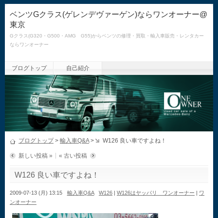
ベンツGクラス(ゲレンデヴァーゲン)ならワンオーナー@
東京
Gクラス(G320・G500・AMG G55)からベンツの修理・買取・輸入車販売・レンタカー
ならワンオーナー
ブログトップ
自己紹介
ブログトップ
>
輸入車Q&A
>
W126 良い車ですよね！
新しい投稿 »
« 古い投稿
W126 良い車ですよね！
2009-07-13 (月) 13:15
輸入車Q&A
W126
|
W126はヤッパリ ワンオーナー
|
ワ
ンオーナー