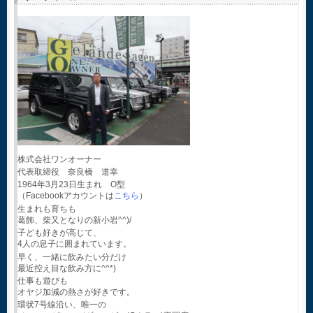
株式会社ワンオーナー
代表取締役 奈良橋 道幸
1964年3月23日生まれ O型
（Facebookアカウントは
こちら
）
生まれも育ちも
葛飾、柴又となりの新小岩^^)/
子ども好きが高じて、
4人の息子に囲まれています。
早く、一緒に飲みたい分だけ
最近控え目な飲み方に^^*)
仕事も遊びも
オヤジ加減の熱さが好きです。
環状7号線沿い、唯一の