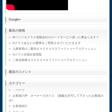
Google+
最近の投稿
MベンツＧクラス保険会社のロードサービス使った事あります？
Gクラスあなたの愛車をご用意させていただきます
入庫車両のご案内Ｇ４００ｄマヌファクトゥーアエディション
Gクラス全国出張買取
ご来店納車Ｇ４００ｄマヌファクトゥーアエディション
最近のコメント
カテゴリー
パーツ
お客様の声 オーナーズボイス (掲載を許可して下さったお客様の
み)
お客様紹介
イベント