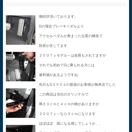
御好評頂いております。
Gの場合ブレーキペダルより
アクセルペダルが奥まった位置の構造で
段差が生じてます
２００７ｙモデル～は改善もされてますが
それでも初めてGに乗られる方には
違和感があるようですね
先日もG３５０ｄの新規のお客様が御来店でした
この商品は当社のオリジナルで
厚さ３ｃｍと４ｃｍの物がありますが
２００７ｙ～なら３ｃｍになります
ほぼほぼ 面になる感じでしょうか、、