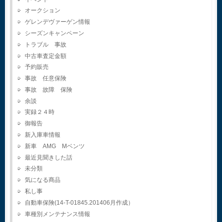
オークション
ゲレンデヴァーゲン情報
シーズンキャンペーン
トラブル 事故
中古車査定金額
予約販売
事故 任意保険
事故 故障 保険
余談
実録２４時
御報告
新入庫車情報
新車 AMG Mベンツ
最近見聞きした話
未分類
気になる商品
私し事
自動車保険(14-T-01845.201406月作成）
車種別メンテナンス情報