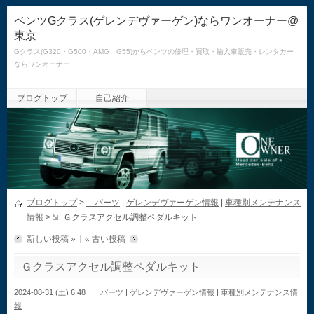
ベンツGクラス(ゲレンデヴァーゲン)ならワンオーナー@
東京
Gクラス(G320・G500・AMG G55)からベンツの修理・買取・輸入車販売・レンタカー
ならワンオーナー
ブログトップ
自己紹介
ブログトップ
>
パーツ
|
ゲレンデヴァーゲン情報
|
車種別メンテナンス
情報
>
Ｇクラスアクセル調整ペダルキット
新しい投稿 »
« 古い投稿
Ｇクラスアクセル調整ペダルキット
2024-08-31 (土) 6:48
パーツ
|
ゲレンデヴァーゲン情報
|
車種別メンテナンス情
報