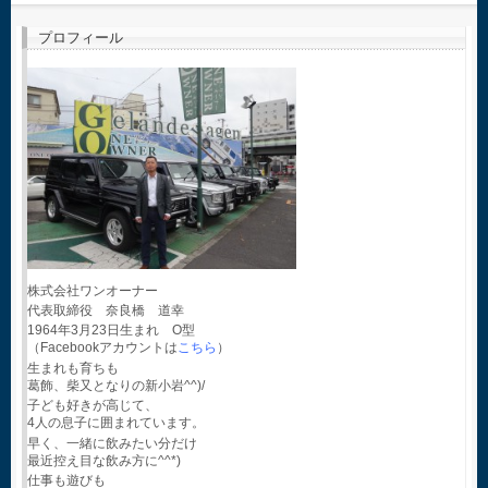
プロフィール
株式会社ワンオーナー
代表取締役 奈良橋 道幸
1964年3月23日生まれ O型
（Facebookアカウントは
こちら
）
生まれも育ちも
葛飾、柴又となりの新小岩^^)/
子ども好きが高じて、
4人の息子に囲まれています。
早く、一緒に飲みたい分だけ
最近控え目な飲み方に^^*)
仕事も遊びも