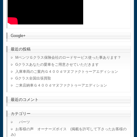
Google+
最近の投稿
MベンツＧクラス保険会社のロードサービス使った事あります？
Gクラスあなたの愛車をご用意させていただきます
入庫車両のご案内Ｇ４００ｄマヌファクトゥーアエディション
Gクラス全国出張買取
ご来店納車Ｇ４００ｄマヌファクトゥーアエディション
最近のコメント
カテゴリー
パーツ
お客様の声 オーナーズボイス (掲載を許可して下さったお客様の
み)