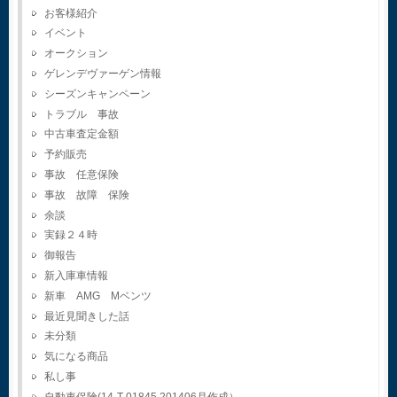
お客様紹介
イベント
オークション
ゲレンデヴァーゲン情報
シーズンキャンペーン
トラブル 事故
中古車査定金額
予約販売
事故 任意保険
事故 故障 保険
余談
実録２４時
御報告
新入庫車情報
新車 AMG Mベンツ
最近見聞きした話
未分類
気になる商品
私し事
自動車保険(14-T-01845.201406月作成）