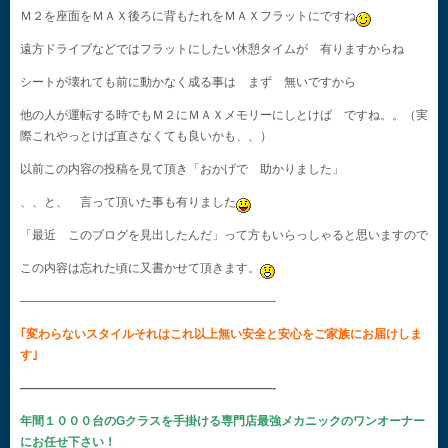
Ｍ２を座面をＭＡＸ後ろに背もたれをＭＡＸフラットにですね
遠方ドライブなどではフラットにしたい休憩タイムが 有りますからね
シートが壊れても前に動かなく成る事は まず 無いですから
他の人が運転する時でもＭ２にＭＡＸメモリーにしとけば ですね。。（実
際これやっとけば直さなくても良いかも、、）
以前この内容の投稿を見て頂き「おかげで 助かりました」
、、と、 言って頂いた事も有りました
「最近 このブログを見出したんだ」って方もいらっしゃると思いますので
この内容は忘れた頃に又書かせて頂きます。
—————————————————————-
｢変わらないスタイルそれはこれ以上無い安全と安心をご家族にお届けしま
す｣
—————————————————————-
年間１０００台のGクラスを手掛ける専門店最強メカニックのワンオーナー
にお任せ下さい！