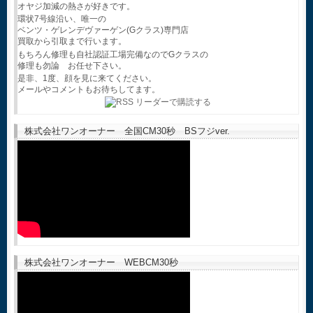
オヤジ加減の熱さが好きです。
環状7号線沿い、唯一の
ベンツ・ゲレンデヴァーゲン(Gクラス)専門店
買取から引取まで行います。
もちろん修理も自社認証工場完備なのでGクラスの
修理も勿論 お任せ下さい。
是非、1度、顔を見に来てください。
メールやコメントもお待ちしてます。
株式会社ワンオーナー 全国CM30秒 BSフジver.
株式会社ワンオーナー WEBCM30秒