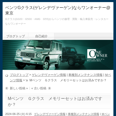
ベンツGクラス(ゲレンデヴァーゲン)ならワンオーナー@
東京
Gクラス(G320・G500・AMG G55)からベンツの修理・買取・輸入車販売・レンタカー
ならワンオーナー
ブログトップ
自己紹介
ブログトップ
>
ゲレンデヴァーゲン情報
|
車種別メンテナンス情報
|
Ｍベ
ンツ情報
>
Mベンツ Ｇクラス メモリーセットはお済みですか？
新しい投稿 »
« 古い投稿
Mベンツ Ｇクラス メモリーセットはお済みです
か？
2024-06-25 (火) 6:15
ゲレンデヴァーゲン情報
|
車種別メンテナンス情報
|
Ｍベン