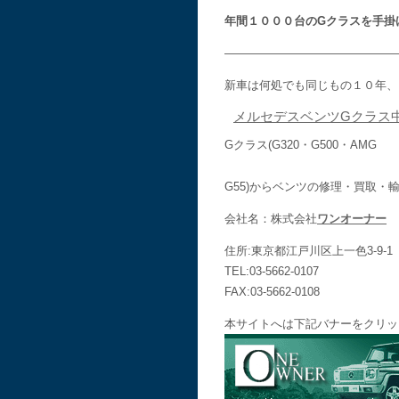
年間１０００台のGクラスを手掛
———————————————
新車は何処でも同じもの１０年、
メルセデスベンツGクラス
Gクラス(G320・G500・AMG
G55)からベンツの修理・買取
会社名：株式会社
ワンオーナー
住所:東京都江戸川区上一色3-9-1
TEL:03-5662-0107
FAX:03-5662-0108
本サイトへは下記バナーをクリッ