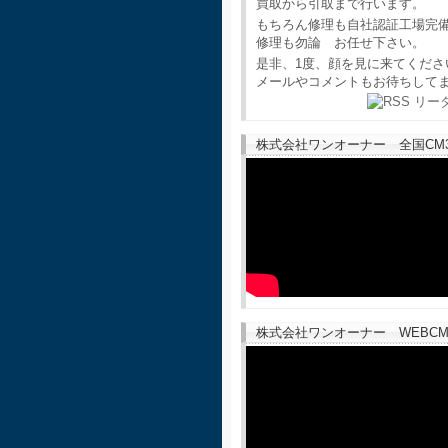
買取から引取まで行います。
もちろん修理も自社認証工場完
修理も勿論 お任せ下さい。
是非、1度、顔を見に来てくださ
メールやコメントもお待ちして
株式会社ワンオーナー 全国CM30
株式会社ワンオーナー WEBCM