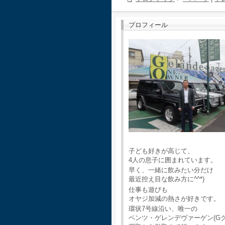
プロフィール
子ども好きが高じて、
4人の息子に囲まれています。
早く、一緒に飲みたい分だけ
最近控え目な飲み方に^^*)
仕事も遊びも
オヤジ加減の熱さが好きです。
環状7号線沿い、唯一の
ベンツ・ゲレンデヴァーゲン(G