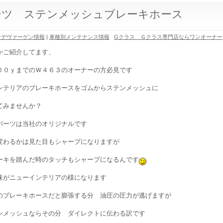
ーツ ステンメッシュブレーキホース
ンデヴァーゲン情報
|
車種別メンテナンス情報
Gクラス Ｇクラス専門店ならワンオーナー
かご紹介してます、
００ｙまでのＷ４６３のオーナーの方必見です
ンテリアのブレーキホースをゴムからステンメッシュに
てみませんか？
パーツは当社のオリジナルです
変わるかは見た目もシャープになりますが
ーキを踏んだ時のタッチもシャープになるんです
味がニューインテリアの様になります
のブレーキホースだと膨張する分 油圧の圧力が逃げますが
ンメッシュならその分 ダイレクトに伝わる訳です