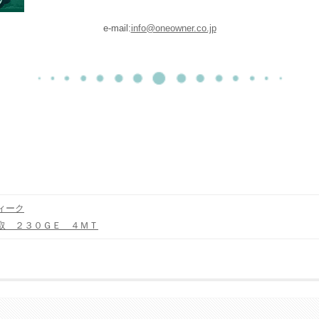
e-mail:
info@oneowner.co.jp
ィーク
取 ２３０ＧＥ ４ＭＴ