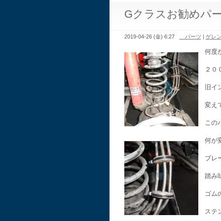
Gクラスお勧めパ
2019-04-26 (金) 6:27
パーツ
|
ゲレ
何度
２０
旧イ
変え
この
何が
ブレ
踏み
ゴム
ステ