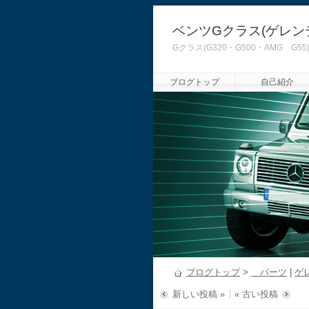
ベンツGクラス(ゲレン
Gクラス(G320・G500・AMG
ブログトップ
自己紹介
ブログトップ
>
パーツ
|
ゲ
新しい投稿 »
« 古い投稿