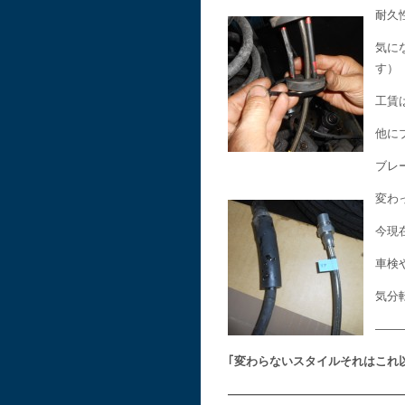
耐久
気に
す）
工賃
他に
ブレ
変わ
今現
車検
気分
——
｢変わらないスタイルそれはこれ
———————————————