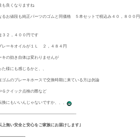
性も良くなりますね
なるお値段も純正パーツのゴムと同価格 ５本セットで税込み４０，８００円
は３２，４００円です
ブレーキオイルが１Ｌ ２，４８４円
ーキの効き自体は変わりませんが
った様にも感じるかと、、
在ゴムのブレーキホースで交換時期に来ている方は勿論
やＧクイック点検の際など
転換にもいいんじゃないですか、、、
———————————————————-
以上無い安全と安心をご家族にお届けします｣
——————-