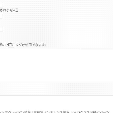
されません))
部の
HTML
タグが使用できます。
レンデヴァーゲン情報
|
車種別メンテナンス情報
>
Gクラスお勧めパーツ