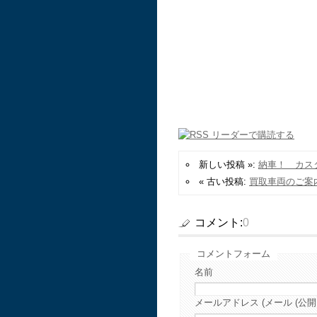
新しい投稿 »:
納車！ カス
« 古い投稿:
買取車両のご案
コメント:
0
コメントフォーム
名前
メールアドレス (メール (公開