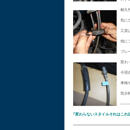
耐久
気に
工賃
他に
ブレ
変わ
今現
車検
気分
——
｢変わらないスタイルそれはこれ
———————————————