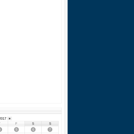
2017
»
T
F
S
S
4
5
6
7