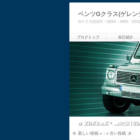
ベンツGクラス(ゲレン
Gクラス(G320・G500・AMG
ブログトップ
自己紹介
ブログトップ
>
パーツ
|
ゲ
新しい投稿 »
« 古い投稿