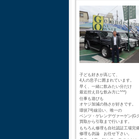
子ども好きが高じて、
4人の息子に囲まれています。
早く、一緒に飲みたい分だけ
最近控え目な飲み方に^^*)
仕事も遊びも
オヤジ加減の熱さが好きです。
環状7号線沿い、唯一の
ベンツ・ゲレンデヴァーゲン(G
買取から引取まで行います。
もちろん修理も自社認証工場完
修理も勿論 お任せ下さい。