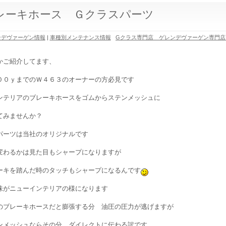
レーキホース Ｇクラスパーツ
ンデヴァーゲン情報
|
車種別メンテナンス情報
Gクラス専門店 ゲレンデヴァーゲン専門店
かご紹介してます、
００ｙまでのＷ４６３のオーナーの方必見です
ンテリアのブレーキホースをゴムからステンメッシュに
てみませんか？
パーツは当社のオリジナルです
変わるかは見た目もシャープになりますが
ーキを踏んだ時のタッチもシャープになるんです
味がニューインテリアの様になります
のブレーキホースだと膨張する分 油圧の圧力が逃げますが
ンメッシュならその分 ダイレクトに伝わる訳です