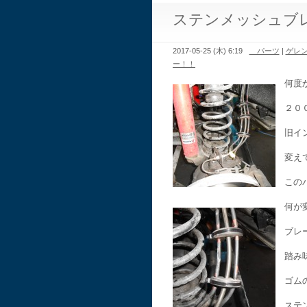
ステンメッシュブ
2017-05-25 (木) 6:19
パーツ
|
ゲレ
ー！！
何度
２０
旧イ
変え
この
何が
ブレ
踏み
ゴム
ステ