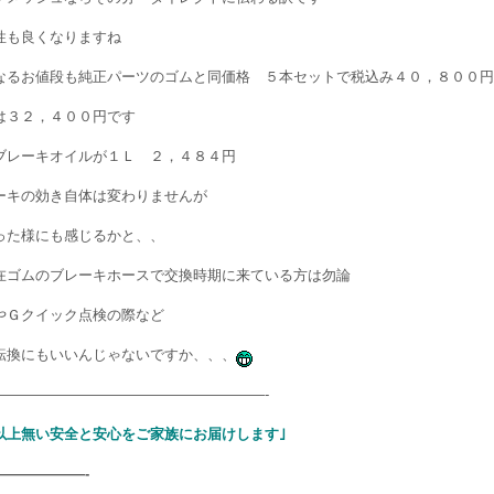
性も良くなりますね
なるお値段も純正パーツのゴムと同価格 ５本セットで税込み４０，８００円
は３２，４００円です
ブレーキオイルが１Ｌ ２，４８４円
ーキの効き自体は変わりませんが
った様にも感じるかと、、
在ゴムのブレーキホースで交換時期に来ている方は勿論
やＧクイック点検の際など
転換にもいいんじゃないですか、、、
———————————————————-
以上無い安全と安心をご家族にお届けします｣
——————-