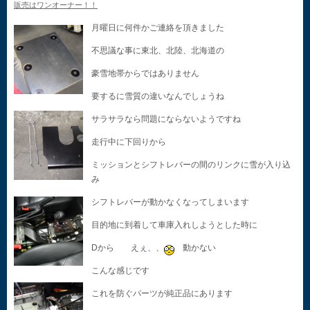
販売はワンオーナー！！
月曜日に何件かご連絡を頂きました
不思議な事に東北、北陸、北海道の
豪雪地帯からではありません
要するに雪質の違いなんでしょうね
サラサラなら問題にならないようですね
走行中に下回りから
ミッションとシフトレバーの間のリンクに雪が入り込
み
シフトレバーが動かなくなってしまいます
目的地に到着して車庫入れしようとした時に
Dから えぇ、、
動かない
こんな感じです
これを防ぐパーツが純正品にあります