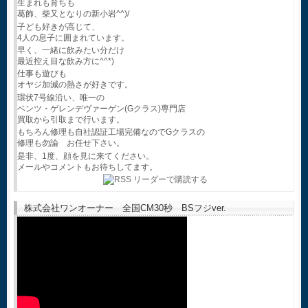
生まれも育ちも
葛飾、柴又となりの新小岩^^)/
子ども好きが高じて、
4人の息子に囲まれています。
早く、一緒に飲みたい分だけ
最近控え目な飲み方に^^*)
仕事も遊びも
オヤジ加減の熱さが好きです。
環状7号線沿い、唯一の
ベンツ・ゲレンデヴァーゲン(Gクラス)専門店
買取から引取まで行います。
もちろん修理も自社認証工場完備なのでGクラスの
修理も勿論 お任せ下さい。
是非、1度、顔を見に来てください。
メールやコメントもお待ちしてます。
株式会社ワンオーナー 全国CM30秒 BSフジver.