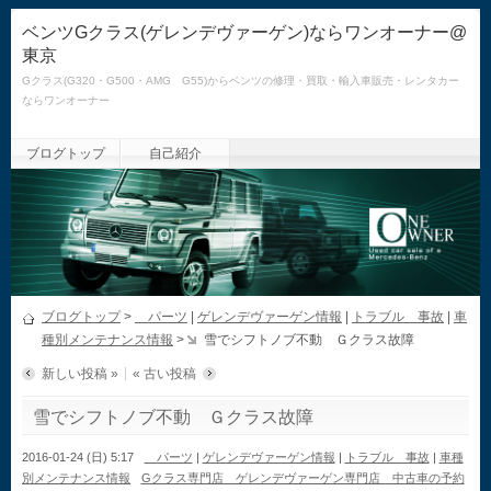
ベンツGクラス(ゲレンデヴァーゲン)ならワンオーナー@
東京
Gクラス(G320・G500・AMG G55)からベンツの修理・買取・輸入車販売・レンタカー
ならワンオーナー
ブログトップ
自己紹介
ブログトップ
>
パーツ
|
ゲレンデヴァーゲン情報
|
トラブル 事故
|
車
種別メンテナンス情報
>
雪でシフトノブ不動 Ｇクラス故障
新しい投稿 »
« 古い投稿
雪でシフトノブ不動 Ｇクラス故障
2016-01-24 (日) 5:17
パーツ
|
ゲレンデヴァーゲン情報
|
トラブル 事故
|
車種
別メンテナンス情報
Gクラス専門店 ゲレンデヴァーゲン専門店 中古車の予約