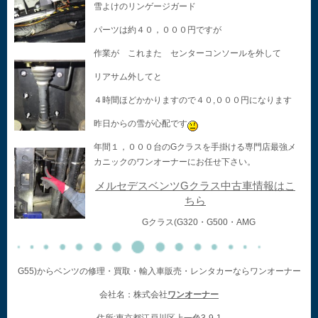
雪よけのリンゲージガード
パーツは約４０，０００円ですが
作業が これまた センターコンソールを外して
リアサム外してと
４時間ほどかかりますので４０,０００円になります
昨日からの雪が心配です
年間１，０００台のGクラスを手掛ける専門店最強メ
カニックのワンオーナーにお任せ下さい。
メルセデスベンツGクラス中古車情報はこ
ちら
Gクラス(G320・G500・AMG
G55)からベンツの修理・買取・輸入車販売・レンタカーならワンオーナー
会社名：株式会社
ワンオーナー