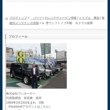
ブログトップ
>
パーツ
|
ゲレンデヴァーゲン情報
|
トラブル 事故
|
車
種別メンテナンス情報
>
雪でシフトノブ不動 Ｇクラス故障
プロフィール
株式会社ワンオーナー
代表取締役 奈良橋 道幸
1964年3月23日生まれ O型
（Facebookアカウントは
こちら
）