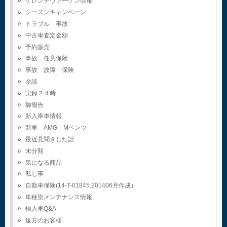
ゲレンデヴァーゲン情報
シーズンキャンペーン
トラブル 事故
中古車査定金額
予約販売
事故 任意保険
事故 故障 保険
余談
実録２４時
御報告
新入庫車情報
新車 AMG Mベンツ
最近見聞きした話
未分類
気になる商品
私し事
自動車保険(14-T-01845.201406月作成）
車種別メンテナンス情報
輸入車Q&A
遠方のお客様