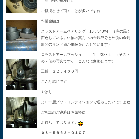
１年点検や車検時に
ご指摘させて頂くことが多いですね
作業金額は
スラストアームベアリング 10，540×4 （左の黒く
変色している古い物の真ん中の金属部分と外側の金属
部分のサンド部が亀裂を起こしています）
スラストアームブッシュ 1，738×４ （その下
の２個の写真ですが こんなに変形します）
工賃 ３２，４００円
こんな感じです
やはり
より一層グッドコンディションで運転したいですよね
ご相談のご連絡はお気軽に
お待ちしております。
０３－５６６２－０１０７