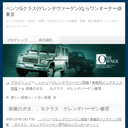
ベンツGクラス(ゲレンデヴァーゲン)ならワンオーナー@
東京
Gクラス(G320・G500・AMG G55)からベンツの修理・買取・輸入車販売・レンタカー
ならワンオーナー
ブログトップ
自己紹介
ブログトップ
>
パーツ
|
ゲレンデヴァーゲン情報
|
車種別メンテナンス
情報
>
前後のガタ、、Ｇクラス ゲレンデバーゲン修理
新しい投稿 »
« 古い投稿
前後のガタ、、Ｇクラス ゲレンデバーゲン修理
2015-12-01 (火) 7:52
パーツ
|
ゲレンデヴァーゲン情報
|
車種別メンテナンス情
報
Gクラス ゲレンデヴァーゲン専門店ならワンオーナー！！