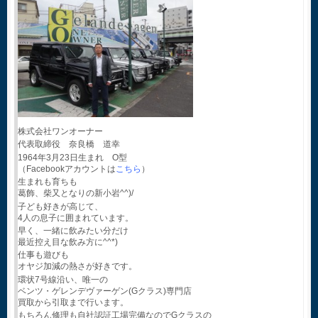
株式会社ワンオーナー
代表取締役 奈良橋 道幸
1964年3月23日生まれ O型
（Facebookアカウントは
こちら
）
生まれも育ちも
葛飾、柴又となりの新小岩^^)/
子ども好きが高じて、
4人の息子に囲まれています。
早く、一緒に飲みたい分だけ
最近控え目な飲み方に^^*)
仕事も遊びも
オヤジ加減の熱さが好きです。
環状7号線沿い、唯一の
ベンツ・ゲレンデヴァーゲン(Gクラス)専門店
買取から引取まで行います。
もちろん修理も自社認証工場完備なのでGクラスの