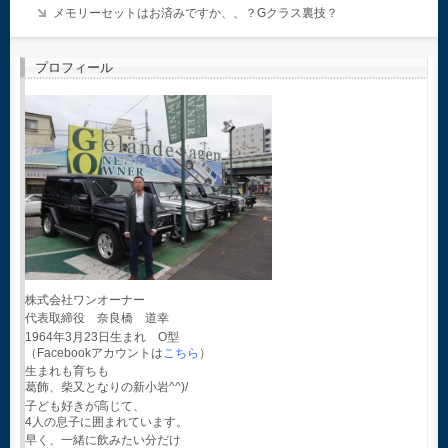
メモリーセットはお済みですか、、？Gクラス裏技？
プロフィール
株式会社ワンオーナー
代表取締役 奈良橋 道幸
1964年3月23日生まれ O型
（Facebookアカウントは
こちら
）
生まれも育ちも
葛飾、柴又となりの新小岩^^)/
子ども好きが高じて、
4人の息子に囲まれています。
早く、一緒に飲みたい分だけ