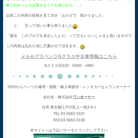
際これやっとけば直さなくても良いかも、、）
以前この内容の投稿を見て頂き「おかげで 助かりました」
、、と、 言って頂いた事も有りました
「最近 このブログを見出したんだ」って方もいらっしゃると思いますので
この内容は忘れた頃に又書かせて頂きます。
メルセデスベンツGクラス中古車情報はこちら
Gクラス(G320・G500・AMG
G55)からベンツの修理・買取・輸入車販売・レンタカーならワンオーナー
会社名：株式会社
ワンオーナー
住所:東京都江戸川区上一色3-9-1
TEL:03-5662-0107
FAX:03-5662-0108
本サイトへは下記バナーをクリックして下さい