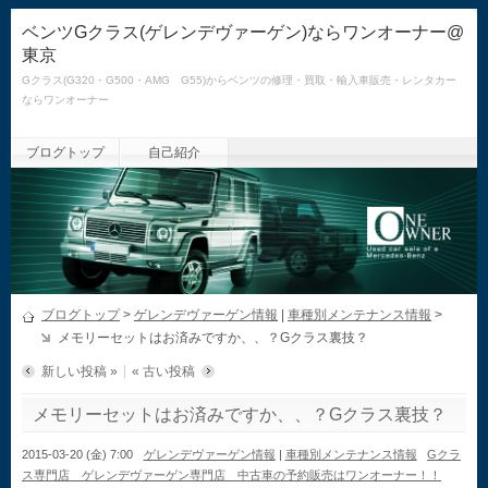
ベンツGクラス(ゲレンデヴァーゲン)ならワンオーナー@
東京
Gクラス(G320・G500・AMG G55)からベンツの修理・買取・輸入車販売・レンタカー
ならワンオーナー
ブログトップ
自己紹介
ブログトップ
>
ゲレンデヴァーゲン情報
|
車種別メンテナンス情報
>
メモリーセットはお済みですか、、？Gクラス裏技？
新しい投稿 »
« 古い投稿
メモリーセットはお済みですか、、？Gクラス裏技？
2015-03-20 (金) 7:00
ゲレンデヴァーゲン情報
|
車種別メンテナンス情報
Gクラ
ス専門店 ゲレンデヴァーゲン専門店 中古車の予約販売はワンオーナー！！