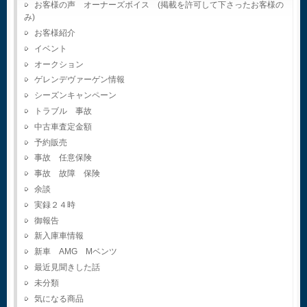
お客様の声 オーナーズボイス (掲載を許可して下さったお客様の
み)
お客様紹介
イベント
オークション
ゲレンデヴァーゲン情報
シーズンキャンペーン
トラブル 事故
中古車査定金額
予約販売
事故 任意保険
事故 故障 保険
余談
実録２４時
御報告
新入庫車情報
新車 AMG Mベンツ
最近見聞きした話
未分類
気になる商品