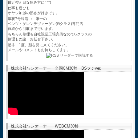
最近控え目な飲み方に^^*)
仕事も遊びも
オヤジ加減の熱さが好きです。
環状7号線沿い、唯一の
ベンツ・ゲレンデヴァーゲン(Gクラス)専門店
買取から引取まで行います。
もちろん修理も自社認証工場完備なのでGクラスの
修理も勿論 お任せ下さい。
是非、1度、顔を見に来てください。
メールやコメントもお待ちしてます。
株式会社ワンオーナー 全国CM30秒 BSフジver.
株式会社ワンオーナー WEBCM30秒