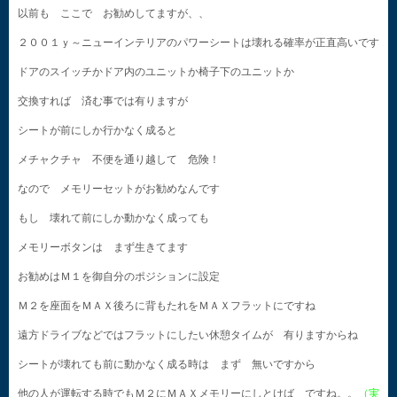
以前も ここで お勧めしてますが、、
２００１ｙ～ニューインテリアのパワーシートは壊れる確率が正直高いです
ドアのスイッチかドア内のユニットか椅子下のユニットか
交換すれば 済む事では有りますが
シートが前にしか行かなく成ると
メチャクチャ 不便を通り越して 危険！
なので メモリーセットがお勧めなんです
もし 壊れて前にしか動かなく成っても
メモリーボタンは まず生きてます
お勧めはＭ１を御自分のポジションに設定
Ｍ２を座面をＭＡＸ後ろに背もたれをＭＡＸフラットにですね
遠方ドライブなどではフラットにしたい休憩タイムが 有りますからね
シートが壊れても前に動かなく成る時は まず 無いですから
他の人が運転する時でもＭ２にＭＡＸメモリーにしとけば ですね。。
（実