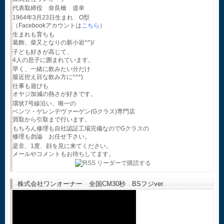
代表取締役 奈良橋 道幸
1964年3月23日生まれ O型
（Facebookアカウントは
こちら
）
生まれも育ちも
葛飾、柴又となりの新小岩^^)/
子ども好きが高じて、
4人の息子に囲まれています。
早く、一緒に飲みたい分だけ
最近控え目な飲み方に^^*)
仕事も遊びも
オヤジ加減の熱さが好きです。
環状7号線沿い、唯一の
ベンツ・ゲレンデヴァーゲン(Gクラス)専門店
買取から引取まで行います。
もちろん修理も自社認証工場完備なのでGクラスの
修理も勿論 お任せ下さい。
是非、1度、顔を見に来てください。
メールやコメントもお待ちしてます。
株式会社ワンオーナー 全国CM30秒 BSフジver.