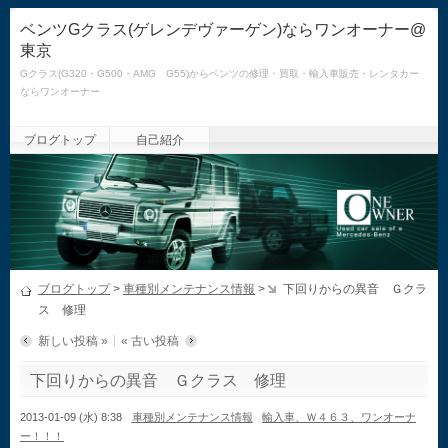
ベンツGクラス(ゲレンデヴァーゲン)ならワンオーナー@
東京
Gクラス(G320・G500・AMG G55)からベンツの修理・買取・輸入車販売・レンタカー
ならワンオーナー
ブログトップ
自己紹介
ブログトップ
>
車種別メンテナンス情報
>
下回りからの異音 Ｇクラ
ス 修理
新しい投稿 »
« 古い投稿
下回りからの異音 Ｇクラス 修理
2013-01-09 (水) 8:38
車種別メンテナンス情報
輸入車、Ｗ４６３、ワンオーナ
ー！！！