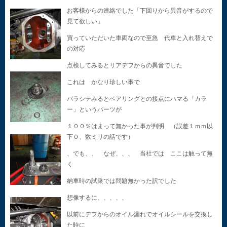
お客様からの連絡でした「下回りから異音がするので
見て欲しい」
買っていただいた車両なので至急 代車と入れ替えで
の対応
点検してみるとリアデフからの異音でした
これは かなり珍しい事で
バラシテみるとベアリングとの接点にハマる「カラ
ー」というパーツが
１００％はまって無かった事が判明 （誤差１ｍｍ以
下０、数ミリの話です）
、でも、、 なぜ、、、 当社では ここは触って無
く
納車時の試乗では問題無かった訳でした
想像するに、、、、、
以前にデフからのオイル漏れでオイルシールを交換し
た時に