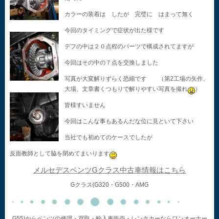
カラーの装着は したが 完璧に はまって無く
今回のタイミングで症状が出た様です
デフの中は２０点程のパーツで構成されてますが
今回はその中の７点を交換しました
写真が大変解りずらく恐縮です （第2工場の矢作、
大場、文章書くつもりで解りやすい写真を撮れ
）
皆様すいません
今回はこんな事もあるんだな位に見といて下さい
当社でも初めてのケースでしたが
反面教師として脇を閉めてまいります
メルセデスベンツGクラス中古車情報はこちら
Gクラス(G320・G500・AMG
G55)からベンツの修理・買取・輸入車販売・レンタカーならワンオーナー