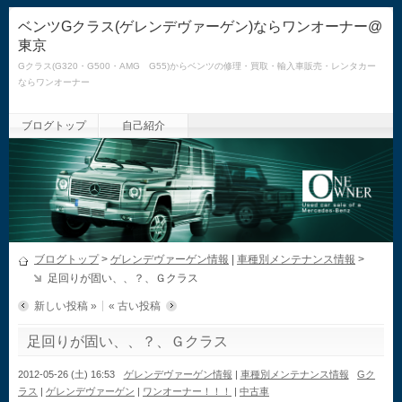
ベンツGクラス(ゲレンデヴァーゲン)ならワンオーナー@
東京
Gクラス(G320・G500・AMG G55)からベンツの修理・買取・輸入車販売・レンタカー
ならワンオーナー
ブログトップ
自己紹介
ブログトップ
>
ゲレンデヴァーゲン情報
|
車種別メンテナンス情報
>
足回りが固い、、？、Ｇクラス
新しい投稿 »
« 古い投稿
足回りが固い、、？、Ｇクラス
2012-05-26 (土) 16:53
ゲレンデヴァーゲン情報
|
車種別メンテナンス情報
Gク
ラス
|
ゲレンデヴァーゲン
|
ワンオーナー！！！
|
中古車