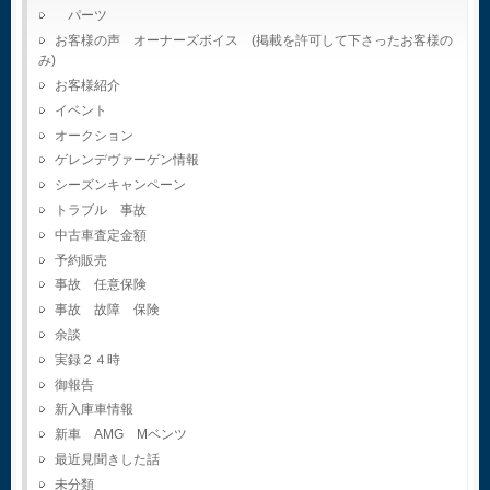
パーツ
お客様の声 オーナーズボイス (掲載を許可して下さったお客様の
み)
お客様紹介
イベント
オークション
ゲレンデヴァーゲン情報
シーズンキャンペーン
トラブル 事故
中古車査定金額
予約販売
事故 任意保険
事故 故障 保険
余談
実録２４時
御報告
新入庫車情報
新車 AMG Mベンツ
最近見聞きした話
未分類