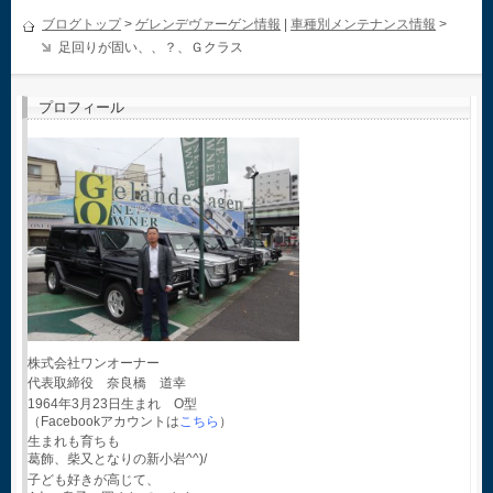
ブログトップ
>
ゲレンデヴァーゲン情報
|
車種別メンテナンス情報
>
足回りが固い、、？、Ｇクラス
プロフィール
株式会社ワンオーナー
代表取締役 奈良橋 道幸
1964年3月23日生まれ O型
（Facebookアカウントは
こちら
）
生まれも育ちも
葛飾、柴又となりの新小岩^^)/
子ども好きが高じて、