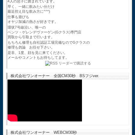
4人の息子に囲まれています。
早く、一緒に飲みたい分だけ
最近控え目な飲み方に^^*)
仕事も遊びも
オヤジ加減の熱さが好きです。
環状7号線沿い、唯一の
ベンツ・ゲレンデヴァーゲン(Gクラス)専門店
買取から引取まで行います。
もちろん修理も自社認証工場完備なのでGクラスの
修理も勿論 お任せ下さい。
是非、1度、顔を見に来てください。
メールやコメントもお待ちしてます。
株式会社ワンオーナー 全国CM30秒 BSフジver.
株式会社ワンオーナー WEBCM30秒