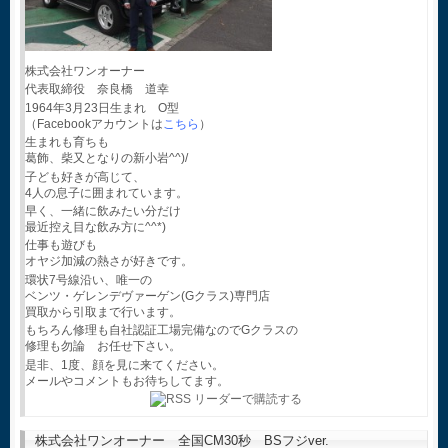
株式会社ワンオーナー
代表取締役 奈良橋 道幸
1964年3月23日生まれ O型
（Facebookアカウントは
こちら
）
生まれも育ちも
葛飾、柴又となりの新小岩^^)/
子ども好きが高じて、
4人の息子に囲まれています。
早く、一緒に飲みたい分だけ
最近控え目な飲み方に^^*)
仕事も遊びも
オヤジ加減の熱さが好きです。
環状7号線沿い、唯一の
ベンツ・ゲレンデヴァーゲン(Gクラス)専門店
買取から引取まで行います。
もちろん修理も自社認証工場完備なのでGクラスの
修理も勿論 お任せ下さい。
是非、1度、顔を見に来てください。
メールやコメントもお待ちしてます。
株式会社ワンオーナー 全国CM30秒 BSフジver.