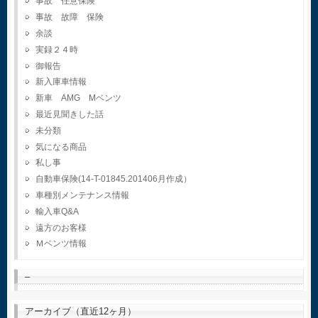
事故 任意保険
事故 故障 保険
余談
実録２４時
御報告
新入庫車情報
新車 AMG Mベンツ
最近見聞きした話
未分類
気になる商品
私し事
自動車保険(14-T-01845.201406月作成）
車種別メンテナンス情報
輸入車Q&A
遠方のお客様
Ｍベンツ情報
–
アーカイブ（直近12ヶ月）