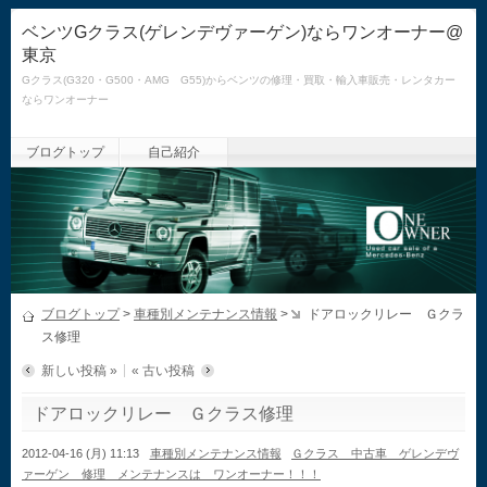
ベンツGクラス(ゲレンデヴァーゲン)ならワンオーナー@
東京
Gクラス(G320・G500・AMG G55)からベンツの修理・買取・輸入車販売・レンタカー
ならワンオーナー
ブログトップ
自己紹介
ブログトップ
>
車種別メンテナンス情報
>
ドアロックリレー Ｇクラ
ス修理
新しい投稿 »
« 古い投稿
ドアロックリレー Ｇクラス修理
2012-04-16 (月) 11:13
車種別メンテナンス情報
Ｇクラス 中古車 ゲレンデヴ
ァーゲン 修理 メンテナンスは ワンオーナー！！！