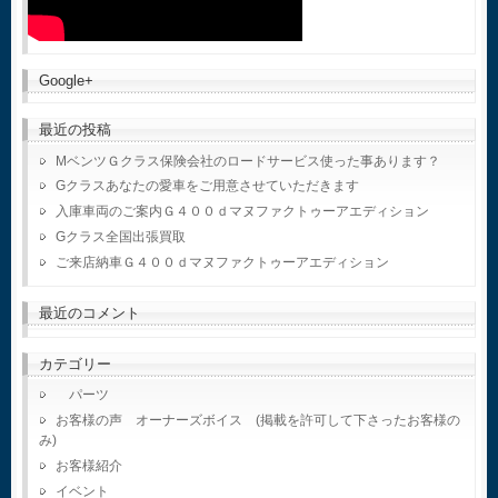
Google+
最近の投稿
MベンツＧクラス保険会社のロードサービス使った事あります？
Gクラスあなたの愛車をご用意させていただきます
入庫車両のご案内Ｇ４００ｄマヌファクトゥーアエディション
Gクラス全国出張買取
ご来店納車Ｇ４００ｄマヌファクトゥーアエディション
最近のコメント
カテゴリー
パーツ
お客様の声 オーナーズボイス (掲載を許可して下さったお客様の
み)
お客様紹介
イベント