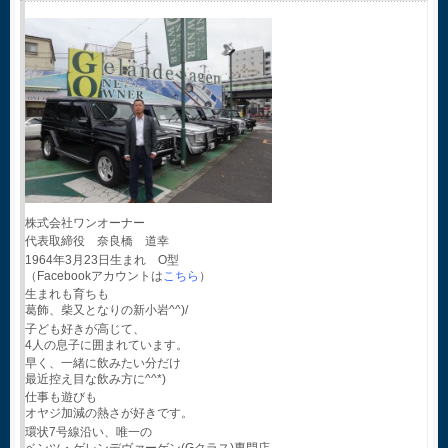
株式会社ワンオーナー
代表取締役 奈良橋 道幸
1964年3月23日生まれ O型
（Facebookアカウントは
こちら
）
生まれも育ちも
葛飾、柴又となりの新小岩^^)/
子ども好きが高じて、
4人の息子に囲まれています。
早く、一緒に飲みたい分だけ
最近控え目な飲み方に^^*)
仕事も遊びも
オヤジ加減の熱さが好きです。
環状7号線沿い、唯一の
ベンツ・ゲレンデヴァーゲン(Gクラス)専門店