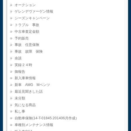
オークション
ゲレンデヴァーゲン情報
シーズンキャンペーン
トラブル 事故
中古車査定金額
予約販売
事故 任意保険
事故 故障 保険
余談
実録２４時
御報告
新入庫車情報
新車 AMG Mベンツ
最近見聞きした話
未分類
気になる商品
私し事
自動車保険(14-T-01845.201406月作成）
車種別メンテナンス情報