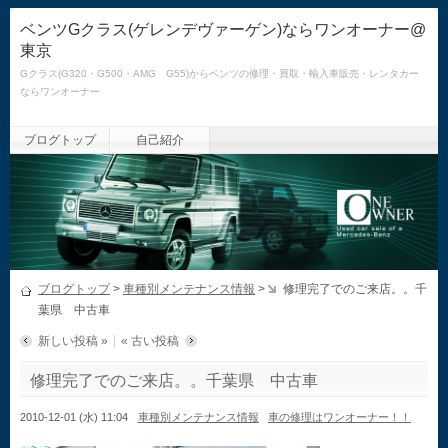
ベンツGクラス(ゲレンデヴァーゲン)ならワンオーナー@
東京
Gクラス(G320・G500・AMG G55)からベンツの修理・買取・輸入車販売・レンタカー
ならワンオーナー
ブログトップ
自己紹介
ブログトップ
>
車種別メンテナンス情報
>
修理完了でのご来店。。千
葉県 中古車
新しい投稿 »
« 古い投稿
修理完了でのご来店。。千葉県 中古車
2010-12-01 (水) 11:04
車種別メンテナンス情報
車の修理はワンオーナー！！