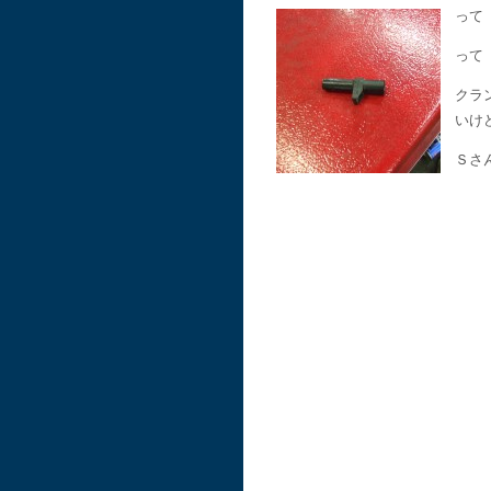
って
って
クラ
いけ
Ｓさ