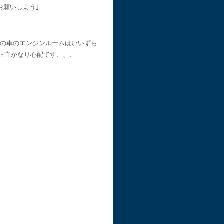
お願いしよう｣
の車のエンジンルームはいいずら
正直かなり心配です、、、