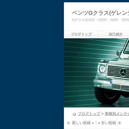
ベンツGクラス(ゲレン
Gクラス(G320・G500・AMG
ブログトップ
自己紹介
ブログトップ
>
車種別メンテ
新しい投稿 »
« 古い投稿