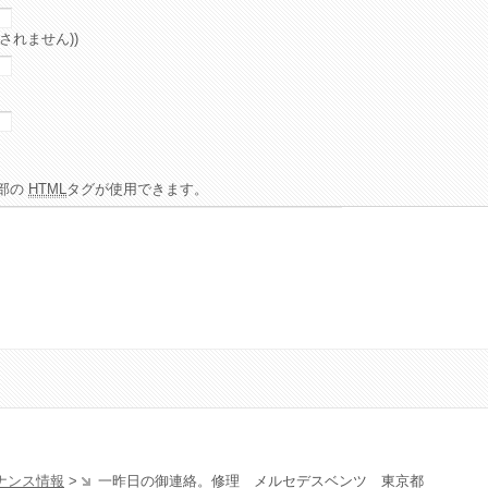
されません))
部の
HTML
タグが使用できます。
ナンス情報
>
一昨日の御連絡。修理 メルセデスベンツ 東京都