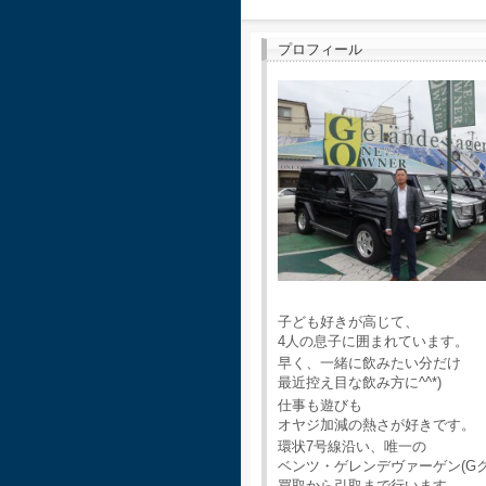
プロフィール
子ども好きが高じて、
4人の息子に囲まれています。
早く、一緒に飲みたい分だけ
最近控え目な飲み方に^^*)
仕事も遊びも
オヤジ加減の熱さが好きです。
環状7号線沿い、唯一の
ベンツ・ゲレンデヴァーゲン(G
買取から引取まで行います。