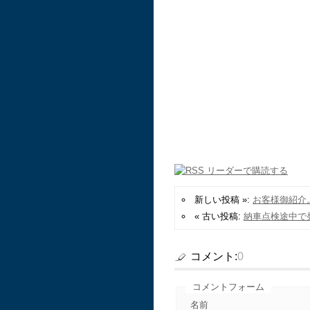
新しい投稿 »:
お客様御紹介
« 古い投稿:
納車点検途中で
コメント:
0
コメントフォーム
名前