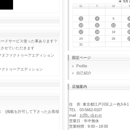
«
5月 
M
T
W
3
4
5
10
11
12
1
17
18
2
19
25
2
24
26
ロードサービス使った事あります？
31
意させていただきます
マヌファクトゥーアエディション
固定ページ
Profile
ァクトゥーアエディション
自己紹介
店舗案内
住 所: 東京都江戸川区上一色3-9-1
TEL : 03-5662-0107
ス (掲載を許可して下さったお客様
mail :
お問い合わせ
営業日 : 年中無休
営業時間 : 9:00～19:00