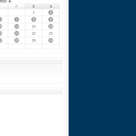
2010
»
T
F
S
S
2
1
6
7
8
9
3
14
16
15
0
21
22
23
7
28
30
29