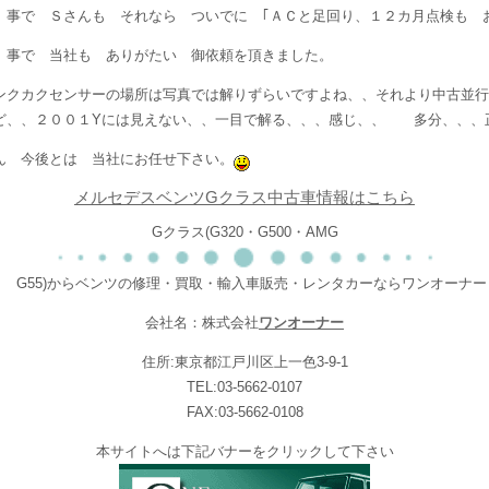
 事で Ｓさんも それなら ついでに ｢ＡＣと足回り、１２カ月点検も 
 事で 当社も ありがたい 御依頼を頂きました。
ンクカクセンサーの場所は写真では解りずらいですよね、、それより中古並行
ど、、２００１Yには見えない、、一目で解る、、、感じ、、 多分、、、
ん 今後とは 当社にお任せ下さい。
メルセデスベンツGクラス中古車情報はこちら
Gクラス(G320・G500・AMG
G55)からベンツの修理・買取・輸入車販売・レンタカーならワンオーナー
会社名：株式会社
ワンオーナー
住所:東京都江戸川区上一色3-9-1
TEL:03-5662-0107
FAX:03-5662-0108
本サイトへは下記バナーをクリックして下さい