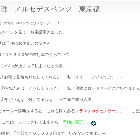
修理 メルセデスベンツ 東京都
ンス情報
Mベンツはワンオーナー！！！
ムページを見て お電話頂きました。
区は千住にお住まいのＳさん
０１YＥ２４０Wの並行車で走っていて
エンジンが止まってしまったとの事、、
ん｢お宅で見積もりだしてくれる｣ 私（ええ いいですよ、、）
ん｢持ち込みは どうしょうか？｣ 私（保険にロードサービス付いてませ
ん｢そういえば 付いてるねぇ｣ って事で昨日入庫、、、
ピューター診断をすると これも良くある
クランクカクセンサー、、
また
 これは ストックしてますから
即効 完了。。
御連絡 ｢全部で４０，０００円まで いかないですよぉ～｣