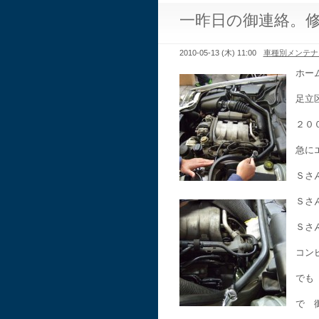
一昨日の御連絡。
2010-05-13 (木) 11:00
車種別メンテナ
ホー
足立
２０
急に
Ｓさ
Ｓさ
Ｓさ
コン
でも
で 