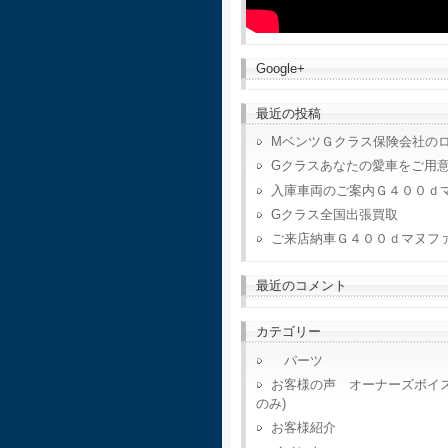
Google+
最近の投稿
MベンツＧクラス保険会社の
Gクラスあなたの愛車をご用
入庫車両のご案内Ｇ４００ｄ
Gクラス全国出張買取
ご来店納車Ｇ４００ｄマヌフ
最近のコメント
カテゴリー
パーツ
お客様の声 オーナーズボイ
のみ)
お客様紹介