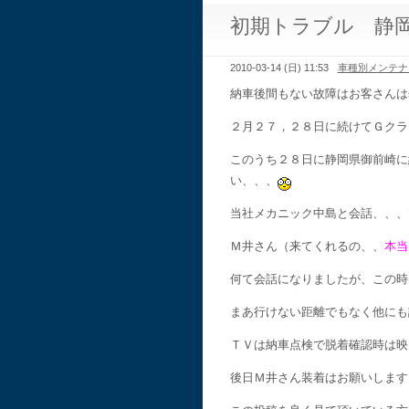
初期トラブル 静
2010-03-14 (日) 11:53
車種別メンテナ
納車後間もない故障はお客さんは
２月２７，２８日に続けてＧクラ
このうち２８日に静岡県御前崎
い、、、
当社メカニック中島と会話、、、
Ｍ井さん（来てくれるの、、
本当
何て会話になりましたが、この時
まあ行けない距離でもなく他にも
ＴＶは納車点検で脱着確認時は映
後日Ｍ井さん装着はお願いします