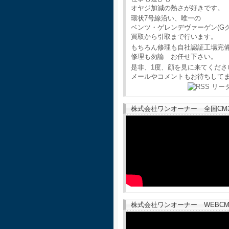
オヤジ加減の熱さが好きです。
環状7号線沿い、唯一の
ベンツ・ゲレンデヴァーゲン(G
買取から引取まで行います。
もちろん修理も自社認証工場完
修理も勿論 お任せ下さい。
是非、1度、顔を見に来てくださ
メールやコメントもお待ちして
株式会社ワンオーナー 全国CM30
株式会社ワンオーナー WEBCM