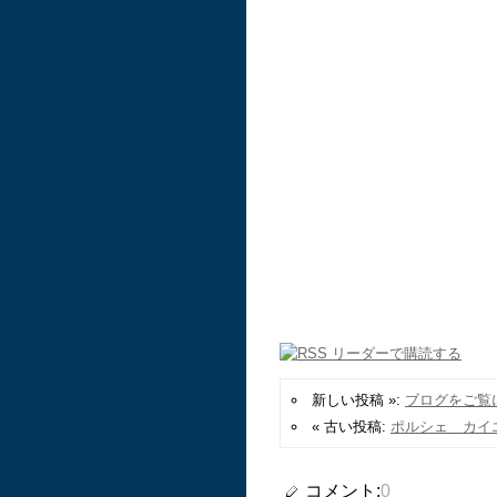
新しい投稿 »:
ブログをご覧
« 古い投稿:
ポルシェ カイ
コメント:
0