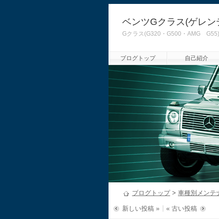
ベンツGクラス(ゲレン
Gクラス(G320・G500・AMG
ブログトップ
自己紹介
ブログトップ
>
車種別メンテ
新しい投稿 »
« 古い投稿