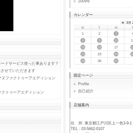
2009
カレンダー
«
3月 
M
T
W
3
1
2
8
9
10
1
15
16
1
17
22
24
2
23
29
31
30
ロードサービス使った事あります？
意させていただきます
固定ページ
マヌファクトゥーアエディション
Profile
自己紹介
ァクトゥーアエディション
店舗案内
住 所: 東京都江戸川区上一色3-9-1
TEL : 03-5662-0107