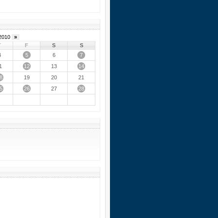
2010
»
T
F
S
S
5
7
4
6
12
14
1
13
8
19
20
21
5
26
28
27