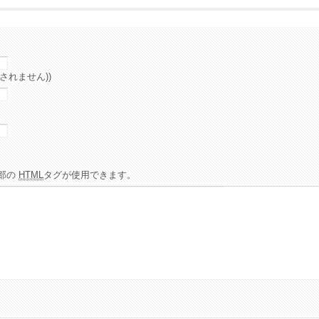
されません))
部の
HTML
タグが使用できます。