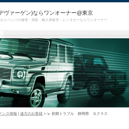
デヴァーゲン)ならワンオーナー@東京
 G55)からベンツの修理・買取・輸入車販売・レンタカーならワンオーナー
ナンス情報
|
遠方のお客様
>
初期トラブル 静岡県 Ｇクラス