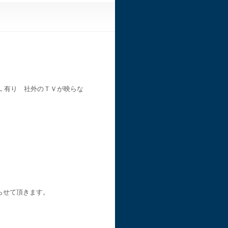
Ｌ有り 社外のＴＶが映らな
らせて頂きます。