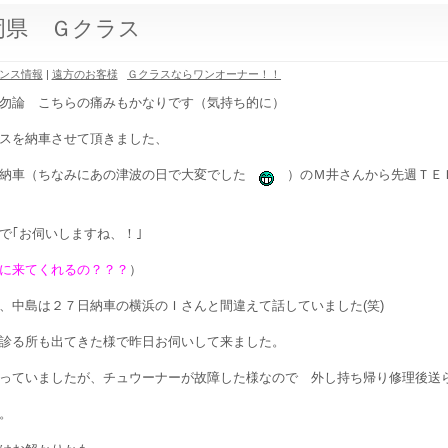
岡県 Ｇクラス
ンス情報
|
遠方のお客様
Ｇクラスならワンオーナー！！
勿論 こちらの痛みもかなりです（気持ち的に）
スを納車させて頂きました、
に納車（ちなみにあの津波の日で大変でした
）のＭ井さんから先週ＴＥ
で｢お伺いしますね、！｣
に来てくれるの？？？
）
、中島は２７日納車の横浜のＩさんと間違えて話していました(笑)
診る所も出てきた様で昨日お伺いして来ました。
っていましたが、チュウーナーが故障した様なので 外し持ち帰り修理後送
。