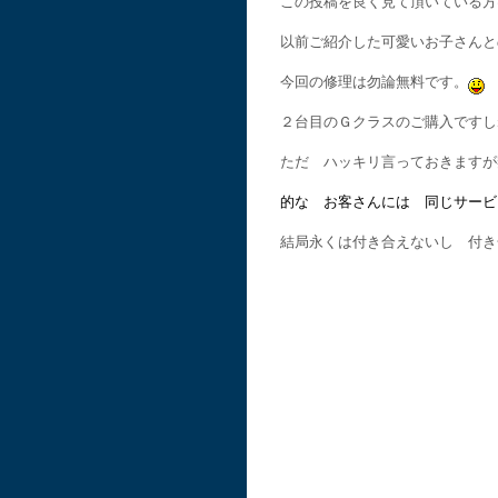
この投稿を良く見て頂いている方
以前ご紹介した可愛いお子さんと
今回の修理は勿論無料です。
２台目のＧクラスのご購入ですし
ただ ハッキリ言っておきますが
的な お客さんには 同じサービ
結局永くは付き合えないし 付き