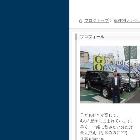
ブログトップ
>
車種別メンテ
プロフィール
子ども好きが高じて、
4人の息子に囲まれています。
早く、一緒に飲みたい分だけ
最近控え目な飲み方に^^*)
仕事も遊びも