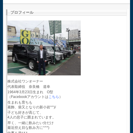
プロフィール
株式会社ワンオーナー
代表取締役 奈良橋 道幸
1964年3月23日生まれ O型
（Facebookアカウントは
こちら
）
生まれも育ちも
葛飾、柴又となりの新小岩^^)/
子ども好きが高じて、
4人の息子に囲まれています。
早く、一緒に飲みたい分だけ
最近控え目な飲み方に^^*)
仕事も遊びも