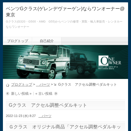
ベンツGクラス(ゲレンデヴァーゲン)ならワンオーナー@
東京
Gクラス(G320・G500・AMG G55)からベンツの修理・買取・輸入車販売・レンタカー
ならワンオーナー
ブログトップ
自己紹介
ブログトップ
>
パーツ
>
Gクラス アクセル調整ペダルキット
新しい投稿 »
« 古い投稿
Gクラス アクセル調整ペダルキット
2022-11-23 (水) 8:27
パーツ
Ｇクラス オリジナル商品「アクセル調整ペダルキッ