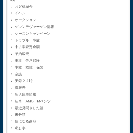
お客様紹介
イベント
オークション
ゲレンデヴァーゲン情報
シーズンキャンペーン
トラブル 事故
中古車査定金額
予約販売
事故 任意保険
事故 故障 保険
余談
実録２４時
御報告
新入庫車情報
新車 AMG Mベンツ
最近見聞きした話
未分類
気になる商品
私し事