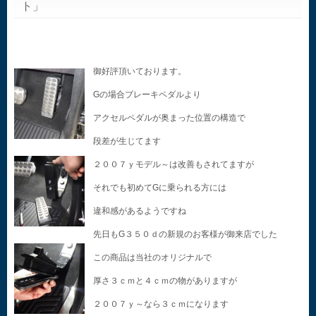
ト」
御好評頂いております。
Gの場合ブレーキペダルより
アクセルペダルが奥まった位置の構造で
段差が生じてます
２００７ｙモデル～は改善もされてますが
それでも初めてGに乗られる方には
違和感があるようですね
先日もG３５０ｄの新規のお客様が御来店でした
この商品は当社のオリジナルで
厚さ３ｃｍと４ｃｍの物がありますが
２００７ｙ～なら３ｃｍになります