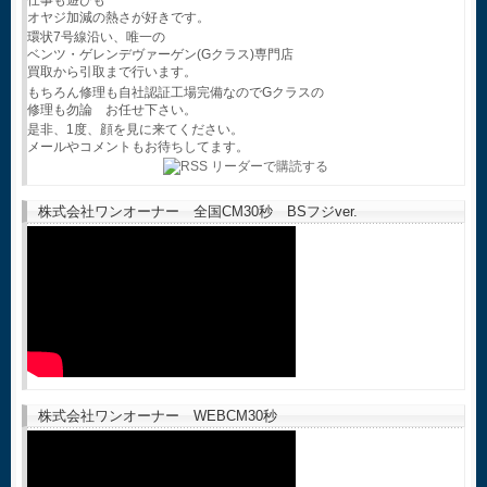
オヤジ加減の熱さが好きです。
環状7号線沿い、唯一の
ベンツ・ゲレンデヴァーゲン(Gクラス)専門店
買取から引取まで行います。
もちろん修理も自社認証工場完備なのでGクラスの
修理も勿論 お任せ下さい。
是非、1度、顔を見に来てください。
メールやコメントもお待ちしてます。
株式会社ワンオーナー 全国CM30秒 BSフジver.
株式会社ワンオーナー WEBCM30秒