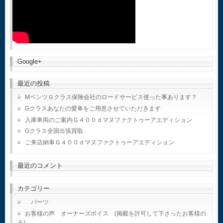
Google+
最近の投稿
MベンツＧクラス保険会社のロードサービス使った事あります？
Gクラスあなたの愛車をご用意させていただきます
入庫車両のご案内Ｇ４００ｄマヌファクトゥーアエディション
Gクラス全国出張買取
ご来店納車Ｇ４００ｄマヌファクトゥーアエディション
最近のコメント
カテゴリー
パーツ
お客様の声 オーナーズボイス (掲載を許可して下さったお客様の
み)