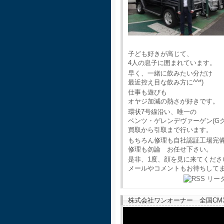
子ども好きが高じて、
4人の息子に囲まれています。
早く、一緒に飲みたい分だけ
最近控え目な飲み方に^^*)
仕事も遊びも
オヤジ加減の熱さが好きです。
環状7号線沿い、唯一の
ベンツ・ゲレンデヴァーゲン(G
買取から引取まで行います。
もちろん修理も自社認証工場完
修理も勿論 お任せ下さい。
是非、1度、顔を見に来てくださ
メールやコメントもお待ちして
株式会社ワンオーナー 全国CM30