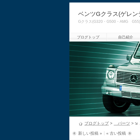
ベンツGクラス(ゲレン
Gクラス(G320・G500・AMG
ブログトップ
自己紹介
ブログトップ
>
パーツ
>
新しい投稿 »
« 古い投稿