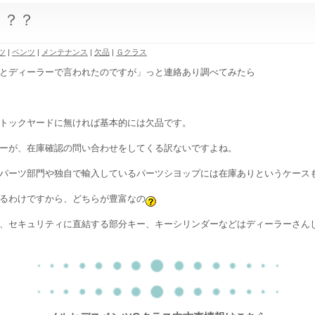
！？？
ツ
|
ベンツ
|
メンテナンス
|
欠品
|
Ｇクラス
とディーラーで言われたのですが」っと連絡あり調べてみたら
トックヤードに無ければ基本的には欠品です。
ーが、在庫確認の問い合わせをしてくる訳ないですよね。
パーツ部門や独自で輸入しているパーツシヨップには在庫ありというケース
るわけですから、どちらが豊富なの
、セキュリティに直結する部分キー、キーシリンダーなどはディーラーさん