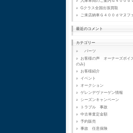
入庫車両のご案内Ｇ４００ｄ
Gクラス全国出張買取
ご来店納車Ｇ４００ｄマヌフ
最近のコメント
カテゴリー
パーツ
お客様の声 オーナーズボイ
のみ)
お客様紹介
イベント
オークション
ゲレンデヴァーゲン情報
シーズンキャンペーン
トラブル 事故
中古車査定金額
予約販売
事故 任意保険