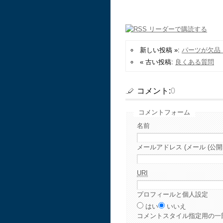
新しい投稿 »:
パーツが欠品
« 古い投稿:
良くある質問
コメント:
0
コメントフォーム
名前
メールアドレス (メール (公開
URI
プロフィールと個人設定
はい
いいえ
コメント
スタイル指定用の一