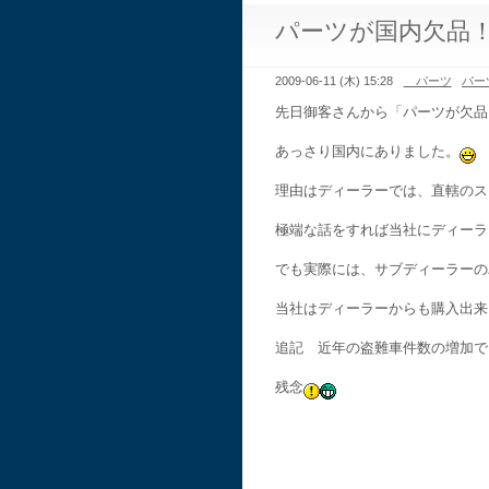
パーツが国内欠品
2009-06-11 (木) 15:28
パーツ
パー
先日御客さんから「パーツが欠品
あっさり国内にありました。
理由はディーラーでは、直轄のス
極端な話をすれば当社にディーラ
でも実際には、サブディーラーの
当社はディーラーからも購入出来
追記 近年の盗難車件数の増加で
残念