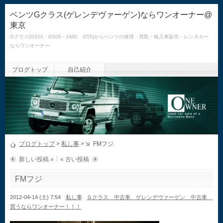
ベンツGクラス(ゲレンデヴァーゲン)ならワンオーナー@
東京
Gクラス(G320・G500・AMG G55)からベンツの修理・買取・輸入車販売・レンタカー
ならワンオーナー
ブログトップ
自己紹介
ブログトップ
>
私し事
>
FMフジ
新しい投稿 »
« 古い投稿
FMフジ
2012-04-14 (土) 7:54
私し事
Ｇクラス 中古車 ゲレンデヴァーゲン 中古車
買うならワンオーナー！！！