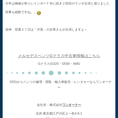
今年は御縁が有りレインボーＦＭに続き２回目のラジオ出演と成りました
何事も経験ですね。。
追伸 翌週２７日は「月笛」の女将さんが出演しますよ～
メルセデスベンツGクラス中古車情報はこちら
Gクラス(G320・G500・AMG
G55)からベンツの修理・買取・輸入車販売・レンタカーならワンオーナ
ー
会社名：株式会社
ワンオーナー
住所:東京都江戸川区上一色3-9-1