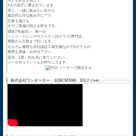
子ども好きが高じて、
4人の息子に囲まれています。
早く、一緒に飲みたい分だけ
最近控え目な飲み方に^^*)
仕事も遊びも
オヤジ加減の熱さが好きです。
環状7号線沿い、唯一の
ベンツ・ゲレンデヴァーゲン(Gクラス)専門店
買取から引取まで行います。
もちろん修理も自社認証工場完備なのでGクラスの
修理も勿論 お任せ下さい。
是非、1度、顔を見に来てください。
メールやコメントもお待ちしてます。
株式会社ワンオーナー 全国CM30秒 BSフジver.