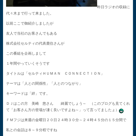
昨日ラジオの収録に
代々木まで行って来ました。
以前ここで御紹介しましたが
友人で当社のお客さんでもある
株式会社セルティの代表鹿住さんが
この番組を企画しまして
１年間やっていくそうです
タイトルは「セルティＨＵＭＡＮ ＣＯＮＮＥＣＴＩＯＮ」
テーマは「人との関係性」「人とのつながり」
キーワードは「絆」です。
ＤＪはこの方 美崎 悠さん 綺麗でしょう～ （このブログも見てくれ
て「お客さん方の登場が凄く良いですよね～」って言ってましたょ）
ＦＭフジは来週の金曜日２０日２４時３０分～２４時４５分の１５分間で
私との会話は８～９分程ですね