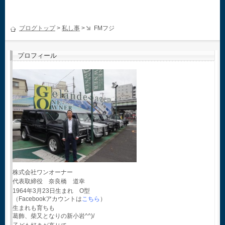
ブログトップ
>
私し事
>
FMフジ
プロフィール
株式会社ワンオーナー
代表取締役 奈良橋 道幸
1964年3月23日生まれ O型
（Facebookアカウントは
こちら
）
生まれも育ちも
葛飾、柴又となりの新小岩^^)/