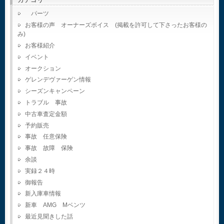
パーツ
お客様の声 オーナーズボイス (掲載を許可して下さったお客様の
み)
お客様紹介
イベント
オークション
ゲレンデヴァーゲン情報
シーズンキャンペーン
トラブル 事故
中古車査定金額
予約販売
事故 任意保険
事故 故障 保険
余談
実録２４時
御報告
新入庫車情報
新車 AMG Mベンツ
最近見聞きした話