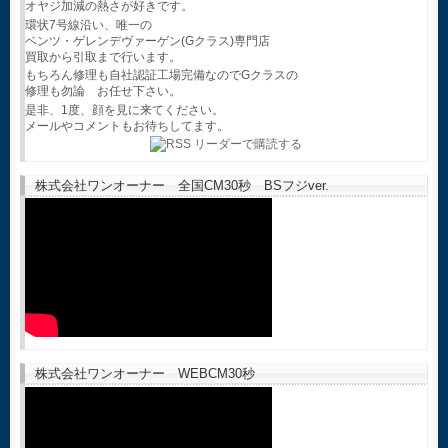
オヤジ加減の熱さが好きです。
環状7号線沿い、唯一の
ベンツ・ゲレンデヴァーゲン(Gクラス)専門店
買取から引取まで行います。
もちろん修理も自社認証工場完備なのでGクラスの
修理も勿論 お任せ下さい。
是非、1度、顔を見に来てください。
メールやコメントもお待ちしてます。
株式会社ワンオーナー 全国CM30秒 BSフジver.
株式会社ワンオーナー WEBCM30秒