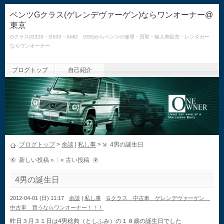
ベンツGクラス(ゲレンデヴァーゲン)ならワンオーナー@
東京
Gクラス(G320・G500・AMG G55)からベンツの修理・買取・輸入車販売・レンタカー
ならワンオーナー
ブログトップ
自己紹介
ブログトップ
>
余談
|
私し事
>
4男の誕生日
新しい投稿 »
« 古い投稿
4男の誕生日
2012-04-01 (日) 11:17
余談
|
私し事
Ｇクラス 中古車 ゲレンデヴァーゲン
中古車 買うならワンオーナー！！！
昨日３月３１日は4男稔典（としふみ）の１８歳の誕生日でした