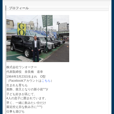
プロフィール
株式会社ワンオーナー
代表取締役 奈良橋 道幸
1964年3月23日生まれ O型
（Facebookアカウントは
こちら
）
生まれも育ちも
葛飾、柴又となりの新小岩^^)/
子ども好きが高じて、
4人の息子に囲まれています。
早く、一緒に飲みたい分だけ
最近控え目な飲み方に^^*)
仕事も遊びも