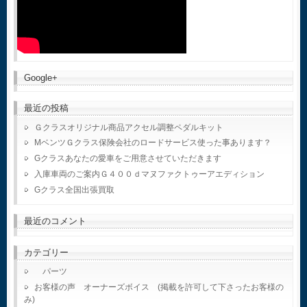
Google+
最近の投稿
Ｇクラスオリジナル商品アクセル調整ペダルキット
MベンツＧクラス保険会社のロードサービス使った事あります？
Gクラスあなたの愛車をご用意させていただきます
入庫車両のご案内Ｇ４００ｄマヌファクトゥーアエディション
Gクラス全国出張買取
最近のコメント
カテゴリー
パーツ
お客様の声 オーナーズボイス (掲載を許可して下さったお客様の
み)