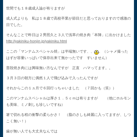
世間でも１８歳成人論が有りますが
成人式よりも 私は１８歳で高校卒業が節目だと思っておりますので感激の
日でした。
そんなことで昨日は２男照久と３人で浅草の焼き肉「本陣」に出かけました
http://yakiniku-honjin.jp/yakiniku.html
ここの「マンナムスペシャル焼」は半端無いです、、
、（シャメ撮った
はずが容量いっぱいで保存出来て無かったです すいません）
普段焼き肉には興味無い方なんですが 正直 ハマってます。。
３月３日の朝方に偶然１人で飛び込みで入ったんですが
それからこの１ヵ月で６回行っちゃいました （７回かも（笑））
このマンナムスペシャルは厚さ１．５ｃｍは有りますが （他にホルモン
も美味、ミノ刺しも珍しいですね）
箸で切れる程の衝撃の柔らかさ！ （脂のさしも綺麗に入ってますが、しつ
こく無い！）
歯が無い人でも大丈夫なんでは