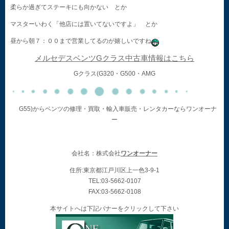
柔らか過ぎてステーキにも向かない とか
マスターいわく「他店には置いてないですよ」 とか
昼から朝７：００まで営業してるのが嬉しいですね
メルセデスベンツGクラス中古車情報はこちら
Gクラス(G320・G500・AMG
G55)からベンツの修理・買取・輸入車販売・レンタカーならワンオーナ
ー
会社名：株式会社
ワンオーナー
住所:東京都江戸川区上一色3-9-1
TEL:03-5662-0107
FAX:03-5662-0108
本サイトへは下記バナーをクリックして下さい