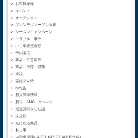
お客様紹介
イベント
オークション
ゲレンデヴァーゲン情報
シーズンキャンペーン
トラブル 事故
中古車査定金額
予約販売
事故 任意保険
事故 故障 保険
余談
実録２４時
御報告
新入庫車情報
新車 AMG Mベンツ
最近見聞きした話
未分類
気になる商品
私し事
自動車保険(14-T-01845.201406月作成）