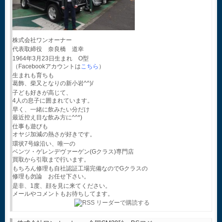
株式会社ワンオーナー
代表取締役 奈良橋 道幸
1964年3月23日生まれ O型
（Facebookアカウントは
こちら
）
生まれも育ちも
葛飾、柴又となりの新小岩^^)/
子ども好きが高じて、
4人の息子に囲まれています。
早く、一緒に飲みたい分だけ
最近控え目な飲み方に^^*)
仕事も遊びも
オヤジ加減の熱さが好きです。
環状7号線沿い、唯一の
ベンツ・ゲレンデヴァーゲン(Gクラス)専門店
買取から引取まで行います。
もちろん修理も自社認証工場完備なのでGクラスの
修理も勿論 お任せ下さい。
是非、1度、顔を見に来てください。
メールやコメントもお待ちしてます。