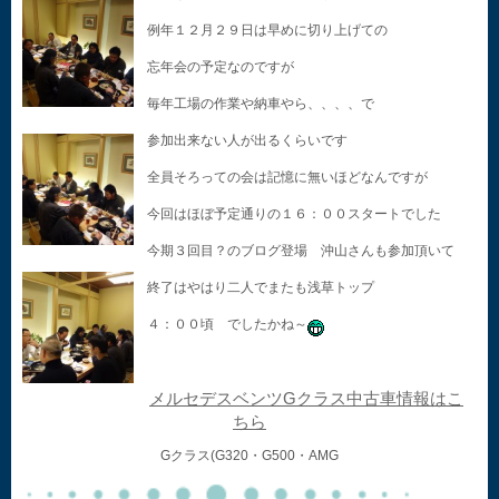
例年１２月２９日は早めに切り上げての
忘年会の予定なのですが
毎年工場の作業や納車やら、、、、で
参加出来ない人が出るくらいです
全員そろっての会は記憶に無いほどなんですが
今回はほぼ予定通りの１６：００スタートでした
今期３回目？のブログ登場 沖山さんも参加頂いて
終了はやはり二人でまたも浅草トップ
４：００頃 でしたかね～
メルセデスベンツGクラス中古車情報はこ
ちら
Gクラス(G320・G500・AMG