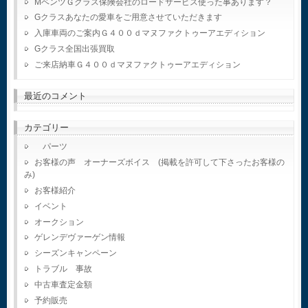
MベンツＧクラス保険会社のロードサービス使った事あります？
Gクラスあなたの愛車をご用意させていただきます
入庫車両のご案内Ｇ４００ｄマヌファクトゥーアエディション
Gクラス全国出張買取
ご来店納車Ｇ４００ｄマヌファクトゥーアエディション
最近のコメント
カテゴリー
パーツ
お客様の声 オーナーズボイス (掲載を許可して下さったお客様の
み)
お客様紹介
イベント
オークション
ゲレンデヴァーゲン情報
シーズンキャンペーン
トラブル 事故
中古車査定金額
予約販売