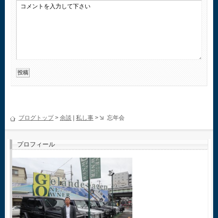
ブログトップ
>
余談
|
私し事
>
忘年会
プロフィール