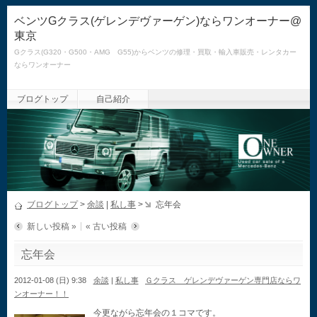
ベンツGクラス(ゲレンデヴァーゲン)ならワンオーナー@
東京
Gクラス(G320・G500・AMG G55)からベンツの修理・買取・輸入車販売・レンタカー
ならワンオーナー
ブログトップ
自己紹介
ブログトップ
>
余談
|
私し事
>
忘年会
新しい投稿 »
« 古い投稿
忘年会
2012-01-08 (日) 9:38
余談
|
私し事
Ｇクラス ゲレンデヴァーゲン専門店ならワ
ンオーナー！！
今更ながら忘年会の１コマです。