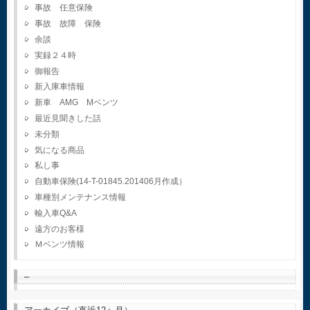
事故 任意保険
事故 故障 保険
余談
実録２４時
御報告
新入庫車情報
新車 AMG Mベンツ
最近見聞きした話
未分類
気になる商品
私し事
自動車保険(14-T-01845.201406月作成）
車種別メンテナンス情報
輸入車Q&A
遠方のお客様
Ｍベンツ情報
–