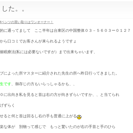
ました。。
Mベンツの買い取りはワンオーナー！
的に通ってまして ここ半年は台東区の中国整体０３－５６０３ー０１２７
から口コミでお客さんが来られるようですょ
催眠療法(私には必要ないですが）まで出来ちゃいます、
ブによった所マスターに紹介された先生の所へ昨日行ってきました。
生です
、御存じの方もいらっしゃるかも、、
０に出向き私を見ると首は右の方が向きずらいですか、、と当てられ
げずらく
せると何と首は回るし右の手も普通に上がる
楽な体が 別物って感じで もっと驚いたのが右の手首と手のひら