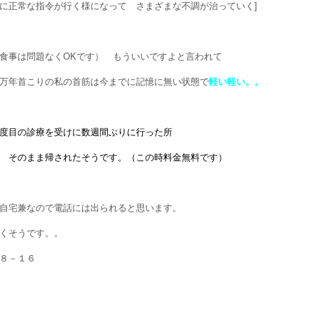
に正常な指令が行く様になって さまざまな不調が治っていく]
食事は問題なくOKです） もういいですよと言われて
万年首こりの私の首筋は今までに記憶に無い状態で
軽い軽い。。
度目の診療を受けに数週間ぶりに行った所
で
そのまま帰されたそうです。（この時料金無料です）
自宅兼なので電話には出られると思います。
くそうです。。
８－１６