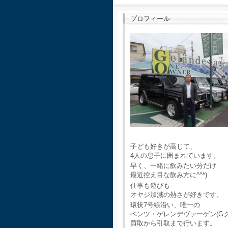
プロフィール
子ども好きが高じて、
4人の息子に囲まれています。
早く、一緒に飲みたい分だけ
最近控え目な飲み方に^^*)
仕事も遊びも
オヤジ加減の熱さが好きです。
環状7号線沿い、唯一の
ベンツ・ゲレンデヴァーゲン(G
買取から引取まで行います。