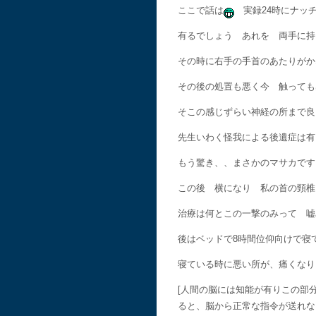
ここで話は
実録24時にナッチ
有るでしょう あれを 両手に持
その時に右手の手首のあたりがか
その後の処置も悪く今 触っても
そこの感じずらい神経の所まで良
先生いわく怪我による後遺症は有
もう驚き、、まさかのマサカです
この後 横になり 私の首の頸椎
治療は何とこの一撃のみって 嘘
後はベッドで8時間位仰向けで寝
寝ている時に悪い所が、痛くなり
[人間の脳には知能が有りこの部
ると、脳から正常な指令が送れな