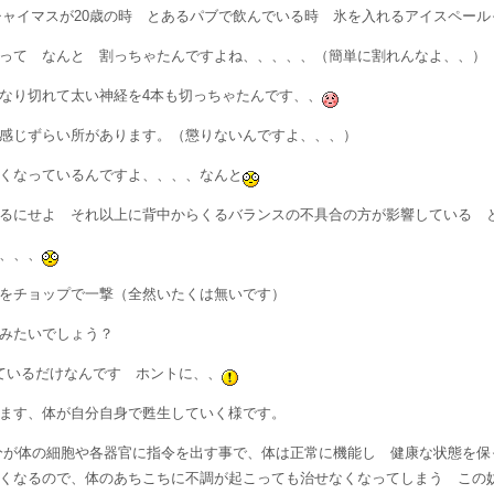
ャイマスが20歳の時 とあるパブで飲んでいる時 氷を入れるアイスペール
って なんと 割っちゃたんですよね、、、、、（簡単に割れんなよ、、）
なり切れて太い神経を4本も切っちゃたんです、、
感じずらい所があります。（懲りないんですよ、、、）
くなっているんですよ、、、、なんと
るにせよ それ以上に背中からくるバランスの不具合の方が影響している 
、、、
をチョップで一撃（全然いたくは無いです）
みたいでしょう？
ているだけなんです ホントに、、
ます、体が自分自身で甦生していく様です。
分が体の細胞や各器官に指令を出す事で、体は正常に機能し 健康な状態を保
くなるので、体のあちこちに不調が起こっても治せなくなってしまう この