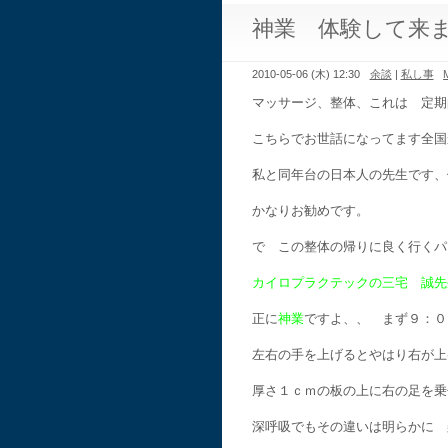
神業 体験して来
2010-05-06 (木) 12:30
余談
|
私し事
マッサージ、整体、これは 定期
こちらでお世話になってます全国
私と同年台の日本人の先生です、
かなりお勧めです。
で この整体の帰りに良く行くパ
カイロプラクテックの三宅 誠先
正に
神業
ですよ、、 まず９：０
左右の手を上げるとやはり右が上
厚さ１ｃｍの板の上に右の足を乗
深呼吸でもその違いは明らかに 