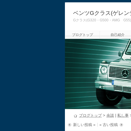
ベンツGクラス(ゲレン
Gクラス(G320・G500・AMG
ブログトップ
自己紹介
ブログトップ
>
余談
|
私し事
新しい投稿 »
« 古い投稿