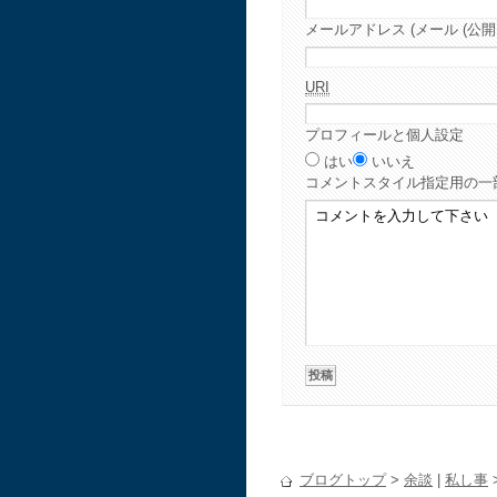
メールアドレス (メール (公開
URI
プロフィールと個人設定
はい
いいえ
コメント
スタイル指定用の一
ブログトップ
>
余談
|
私し事