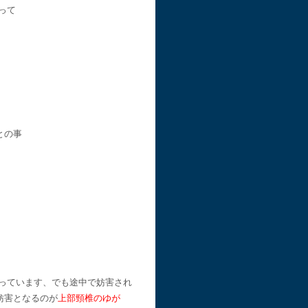
って
との事
っています、でも途中で妨害され
妨害となるのが
上部頸椎のゆが