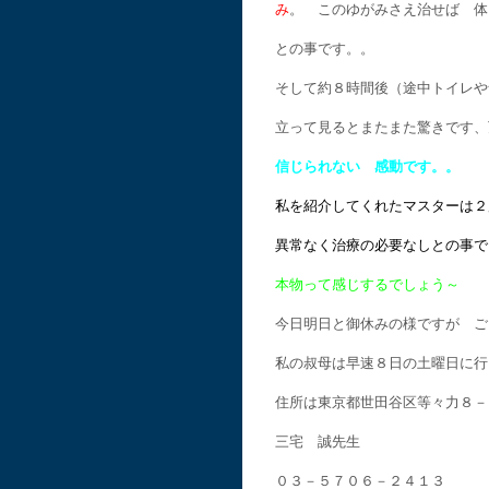
み
。 このゆがみさえ治せば 体
との事です。。
そして約８時間後（途中トイレや
立って見るとまたまた驚きです、
信じられない 感動です。。
私を紹介してくれたマスターは２
異常なく治療の必要なしとの事
本物って感じするでしょう～
今日明日と御休みの様ですが ご
私の叔母は早速８日の土曜日に行
住所は東京都世田谷区等々力８－
三宅 誠先生
０３－５７０６－２４１３