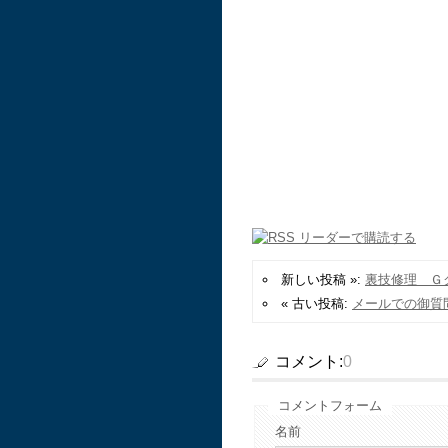
新しい投稿 »:
裏技修理 Ｇ
« 古い投稿:
メールでの御質
コメント:
0
コメントフォーム
名前