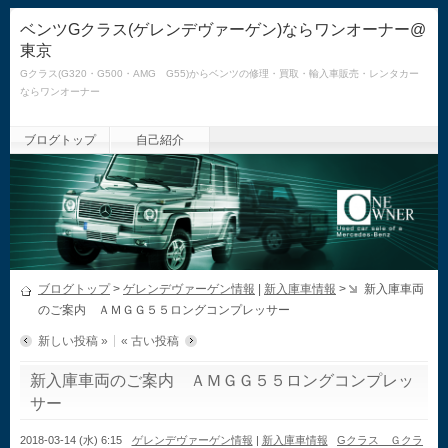
ベンツGクラス(ゲレンデヴァーゲン)ならワンオーナー@
東京
Gクラス(G320・G500・AMG G55)からベンツの修理・買取・輸入車販売・レンタカー
ならワンオーナー
ブログトップ
自己紹介
ブログトップ
>
ゲレンデヴァーゲン情報
|
新入庫車情報
>
新入庫車両
のご案内 ＡＭＧＧ５５ロングコンプレッサー
新しい投稿 »
« 古い投稿
新入庫車両のご案内 ＡＭＧＧ５５ロングコンプレッ
サー
2018-03-14 (水) 6:15
ゲレンデヴァーゲン情報
|
新入庫車情報
Gクラス Ｇクラ