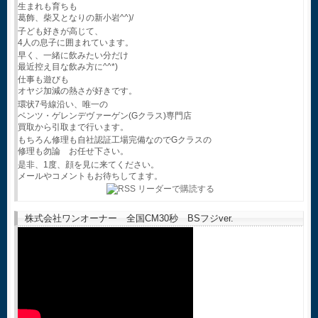
生まれも育ちも
葛飾、柴又となりの新小岩^^)/
子ども好きが高じて、
4人の息子に囲まれています。
早く、一緒に飲みたい分だけ
最近控え目な飲み方に^^*)
仕事も遊びも
オヤジ加減の熱さが好きです。
環状7号線沿い、唯一の
ベンツ・ゲレンデヴァーゲン(Gクラス)専門店
買取から引取まで行います。
もちろん修理も自社認証工場完備なのでGクラスの
修理も勿論 お任せ下さい。
是非、1度、顔を見に来てください。
メールやコメントもお待ちしてます。
株式会社ワンオーナー 全国CM30秒 BSフジver.