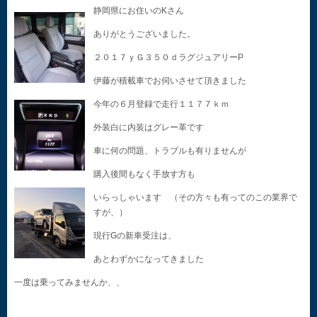
静岡県にお住いのKさん
ありがとうございました。
２０１７ｙＧ３５０ｄラグジュアリーP
伊藤が積載車でお伺いさせて頂きました
今年の６月登録で走行１１７７ｋｍ
外装白に内装はグレー革です
車に何の問題、トラブルも有りませんが
購入後間もなく手放す方も
いらっしゃいます （その方々も有ってのこの業界で
すが、）
現行Gの新車受注は、
あとわずかになってきました
一度は乗ってみませんか、、