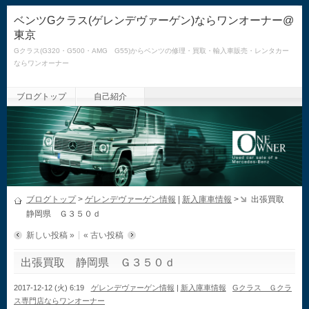
ベンツGクラス(ゲレンデヴァーゲン)ならワンオーナー@
東京
Gクラス(G320・G500・AMG G55)からベンツの修理・買取・輸入車販売・レンタカー
ならワンオーナー
ブログトップ
自己紹介
ブログトップ
>
ゲレンデヴァーゲン情報
|
新入庫車情報
>
出張買取
静岡県 Ｇ３５０ｄ
新しい投稿 »
« 古い投稿
出張買取 静岡県 Ｇ３５０ｄ
2017-12-12 (火) 6:19
ゲレンデヴァーゲン情報
|
新入庫車情報
Gクラス Ｇクラ
ス専門店ならワンオーナー