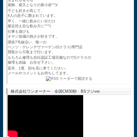
生まれも育ちも
葛飾、柴又となりの新小岩^^)/
子ども好きが高じて、
4人の息子に囲まれています。
早く、一緒に飲みたい分だけ
最近控え目な飲み方に^^*)
仕事も遊びも
オヤジ加減の熱さが好きです。
環状7号線沿い、唯一の
ベンツ・ゲレンデヴァーゲン(Gクラス)専門店
買取から引取まで行います。
もちろん修理も自社認証工場完備なのでGクラスの
修理も勿論 お任せ下さい。
是非、1度、顔を見に来てください。
メールやコメントもお待ちしてます。
株式会社ワンオーナー 全国CM30秒 BSフジver.