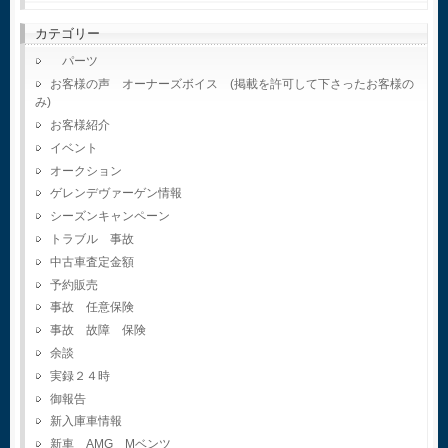
カテゴリー
パーツ
お客様の声 オーナーズボイス (掲載を許可して下さったお客様の
み)
お客様紹介
イベント
オークション
ゲレンデヴァーゲン情報
シーズンキャンペーン
トラブル 事故
中古車査定金額
予約販売
事故 任意保険
事故 故障 保険
余談
実録２４時
御報告
新入庫車情報
新車 AMG Mベンツ