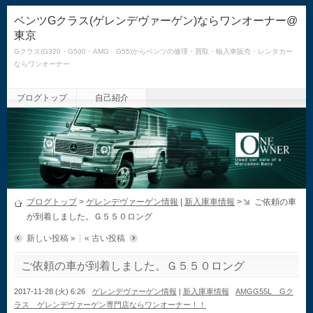
ベンツGクラス(ゲレンデヴァーゲン)ならワンオーナー@
東京
Gクラス(G320・G500・AMG G55)からベンツの修理・買取・輸入車販売・レンタカー
ならワンオーナー
ブログトップ
自己紹介
ブログトップ
>
ゲレンデヴァーゲン情報
|
新入庫車情報
>
ご依頼の車
が到着しました。Ｇ５５０ロング
新しい投稿 »
« 古い投稿
ご依頼の車が到着しました。Ｇ５５０ロング
2017-11-28 (火) 6:26
ゲレンデヴァーゲン情報
|
新入庫車情報
AMGG55L Gク
ラス ゲレンデヴァーゲン専門店ならワンオーナー！！