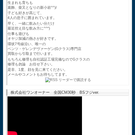
生まれも育ちも
葛飾、柴又となりの新小岩^^)/
子ども好きが高じて、
4人の息子に囲まれています。
早く、一緒に飲みたい分だけ
最近控え目な飲み方に^^*)
仕事も遊びも
オヤジ加減の熱さが好きです。
環状7号線沿い、唯一の
ベンツ・ゲレンデヴァーゲン(Gクラス)専門店
買取から引取まで行います。
もちろん修理も自社認証工場完備なのでGクラスの
修理も勿論 お任せ下さい。
是非、1度、顔を見に来てください。
メールやコメントもお待ちしてます。
株式会社ワンオーナー 全国CM30秒 BSフジver.