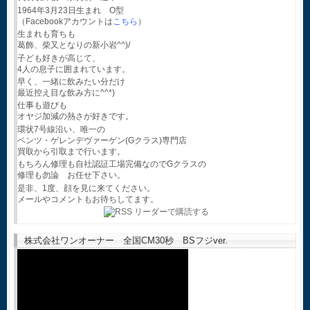
1964年3月23日生まれ O型
（Facebookアカウントは
こちら
）
生まれも育ちも
葛飾、柴又となりの新小岩^^)/
子ども好きが高じて、
4人の息子に囲まれています。
早く、一緒に飲みたい分だけ
最近控え目な飲み方に^^*)
仕事も遊びも
オヤジ加減の熱さが好きです。
環状7号線沿い、唯一の
ベンツ・ゲレンデヴァーゲン(Gクラス)専門店
買取から引取まで行います。
もちろん修理も自社認証工場完備なのでGクラスの
修理も勿論 お任せ下さい。
是非、1度、顔を見に来てください。
メールやコメントもお待ちしてます。
株式会社ワンオーナー 全国CM30秒 BSフジver.