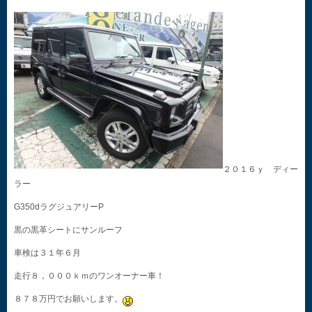
２０１６ｙ ディー
ラー
G350dラグジュアリーP
黒の黒革シートにサンルーフ
車検は３１年６月
走行８，０００ｋｍのワンオーナー車！
８７８万円でお願いします。