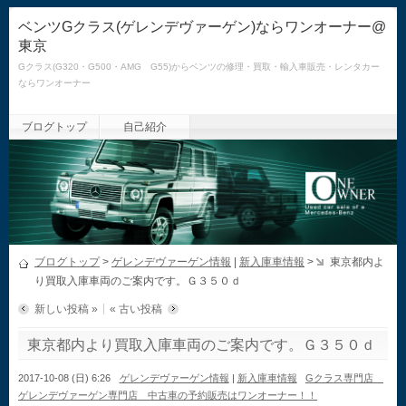
ベンツGクラス(ゲレンデヴァーゲン)ならワンオーナー@
東京
Gクラス(G320・G500・AMG G55)からベンツの修理・買取・輸入車販売・レンタカー
ならワンオーナー
ブログトップ
自己紹介
ブログトップ
>
ゲレンデヴァーゲン情報
|
新入庫車情報
>
東京都内よ
り買取入庫車両のご案内です。Ｇ３５０ｄ
新しい投稿 »
« 古い投稿
東京都内より買取入庫車両のご案内です。Ｇ３５０ｄ
2017-10-08 (日) 6:26
ゲレンデヴァーゲン情報
|
新入庫車情報
Gクラス専門店
ゲレンデヴァーゲン専門店 中古車の予約販売はワンオーナー！！